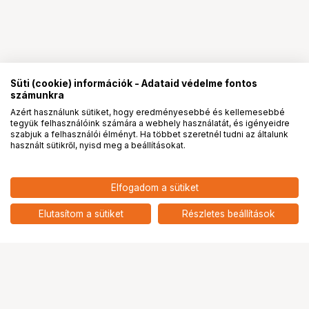
Süti (cookie) információk - Adataid védelme fontos
számunkra
Azért használunk sütiket, hogy eredményesebbé és kellemesebbé
tegyük felhasználóink számára a webhely használatát, és igényeidre
PRO
partnerségek
szabjuk a felhasználói élményt. Ha többet szeretnél tudni az általunk
használt sütikről, nyisd meg a beállításokat.
46 247
HUF
Elfogadom a sütiket
nettó: 36 415 HUF
Patron Epson T04B3 Magenta
add
Elutasítom a sütiket
Részletes beállítások
Ugrás az oldal tetejére