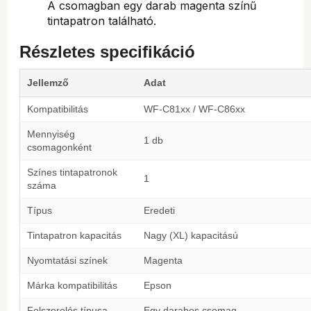
A csomagban egy darab magenta színű
tintapatron található.
Részletes specifikáció
Jellemző
Adat
Kompatibilitás
WF-C81xx / WF-C86xx
Mennyiség
1 db
csomagonként
Színes tintapatronok
1
száma
Típus
Eredeti
Tintapatron kapacitás
Nagy (XL) kapacitású
Nyomtatási színek
Magenta
Márka kompatibilitás
Epson
Felszerelés típusa
Egy darabos csomag