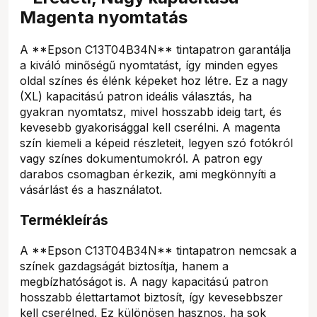
Magenta nyomtatás
A **Epson C13T04B34N** tintapatron garantálja
a kiváló minőségű nyomtatást, így minden egyes
oldal színes és élénk képeket hoz létre. Ez a nagy
(XL) kapacitású patron ideális választás, ha
gyakran nyomtatsz, mivel hosszabb ideig tart, és
kevesebb gyakorisággal kell cserélni. A magenta
szín kiemeli a képeid részleteit, legyen szó fotókról
vagy színes dokumentumokról. A patron egy
darabos csomagban érkezik, ami megkönnyíti a
vásárlást és a használatot.
Termékleírás
A **Epson C13T04B34N** tintapatron nemcsak a
színek gazdagságát biztosítja, hanem a
megbízhatóságot is. A nagy kapacitású patron
hosszabb élettartamot biztosít, így kevesebbszer
kell cserélned. Ez különösen hasznos, ha sok