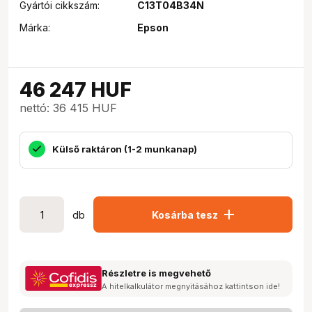
Gyártói cikkszám:
C13T04B34N
Márka:
Epson
46 247
HUF
nettó: 36 415 HUF
Külső raktáron (1-2 munkanap)
add
db
Kosárba tesz
Részletre is megvehető
A hitelkalkulátor megnyitásához kattintson ide!