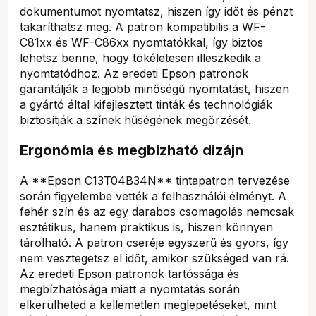
dokumentumot nyomtatsz, hiszen így időt és pénzt
takaríthatsz meg. A patron kompatibilis a WF-
C81xx és WF-C86xx nyomtatókkal, így biztos
lehetsz benne, hogy tökéletesen illeszkedik a
nyomtatódhoz. Az eredeti Epson patronok
garantálják a legjobb minőségű nyomtatást, hiszen
a gyártó által kifejlesztett tinták és technológiák
biztosítják a színek hűségének megőrzését.
Ergonómia és megbízható dizájn
A **Epson C13T04B34N** tintapatron tervezése
során figyelembe vették a felhasználói élményt. A
fehér szín és az egy darabos csomagolás nemcsak
esztétikus, hanem praktikus is, hiszen könnyen
tárolható. A patron cseréje egyszerű és gyors, így
nem vesztegetsz el időt, amikor szükséged van rá.
Az eredeti Epson patronok tartóssága és
megbízhatósága miatt a nyomtatás során
elkerülheted a kellemetlen meglepetéseket, mint