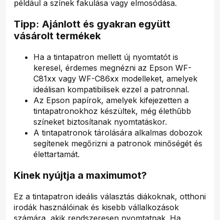
például a színek fakulása vagy elmosódása.
Tipp: Ajánlott és gyakran együtt
vásárolt termékek
Ha a tintapatron mellett új nyomtatót is
keresel, érdemes megnézni az Epson WF-
C81xx vagy WF-C86xx modelleket, amelyek
ideálisan kompatibilisek ezzel a patronnal.
Az Epson papírok, amelyek kifejezetten a
tintapatronokhoz készültek, még élethűbb
színeket biztosítanak nyomtatáskor.
A tintapatronok tárolására alkalmas dobozok
segítenek megőrizni a patronok minőségét és
élettartamát.
Kinek nyújtja a maximumot?
Ez a tintapatron ideális választás diákoknak, otthoni
irodák használóinak és kisebb vállalkozások
számára, akik rendszeresen nyomtatnak. Ha