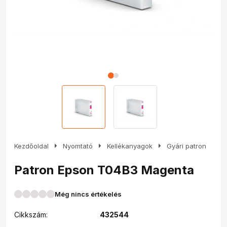
arrow_right
arrow_right
arrow_right
Kezdőoldal
Nyomtató
Kellékanyagok
Gyári patron
Patron Epson T04B3 Magenta
Még nincs értékelés
Cikkszám:
432544