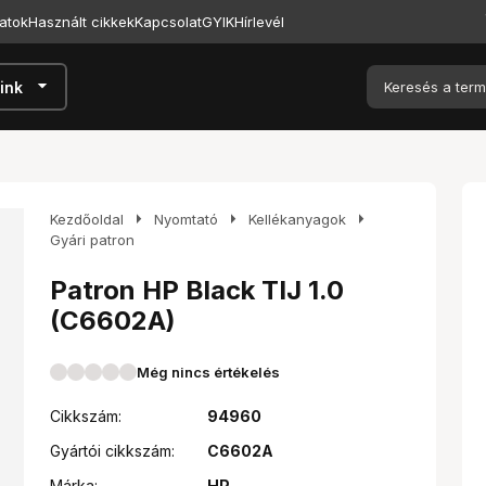
atok
Használt cikkek
Kapcsolat
GYIK
Hírlevél
arrow_drop_down
ink
arrow_right
arrow_right
arrow_right
Kezdőoldal
Nyomtató
Kellékanyagok
Gyári patron
Patron HP Black TIJ 1.0
(C6602A)
Még nincs értékelés
Cikkszám:
94960
Gyártói cikkszám:
C6602A
Márka:
HP