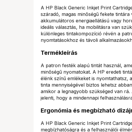
A HP Black Generic Inkjet Print Cartridg
száradó, magas minőségű fekete tintára 
akkumulátoros energiaellátású vagy ho
ideális választás, ha mobilitásra van szü
különleges tintakompozíció révén a patr
nyomtatásokhoz és távoli alkalmazásokh
Termékleírás
A patron festék alapú tintát használ, ame
minőségű nyomatokat. A HP eredeti tin
élénk színű emlékeket is nyomtathatsz, 
tinta mennyiségével biztos lehetsz abban
amikor a legnagyobb szükséged van rá. A
jelenti, hogy a mindennapi felhasználásra 
Ergonómia és megbízható dizáj
A HP Black Generic Inkjet Print Cartridge
megbízhatóságra és a felhasználói élmé