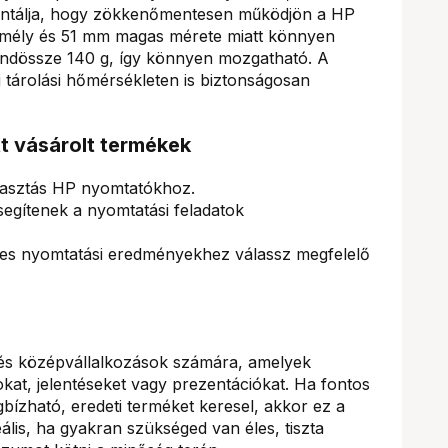
garantálja, hogy zökkenőmentesen működjön a HP
mély és 51 mm magas mérete miatt könnyen
indössze 140 g, így könnyen mozgatható. A
 tárolási hőmérsékleten is biztonságosan
tt vásárolt termékek
álasztás HP nyomtatókhoz.
segítenek a nyomtatási feladatok
etes nyomtatási eredményekhez válassz megfelelő
s- és középvállalkozások számára, amelyek
t, jelentéseket vagy prezentációkat. Ha fontos
ízható, eredeti terméket keresel, akkor ez a
ális, ha gyakran szükséged van éles, tiszta