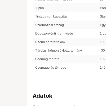
Típus
Ered
Tintapatron kapacitás
Sta
Származási ország
Egye
Dobozonkénti mennyiség
1 d
Üzemi páratartalom
10 
Tárolási hőmérséklettartomány
-30 
Csomag mérete
102
Csomagolás tömege
140
Adatok