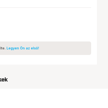
lte.
Legyen Ön az első!
kek