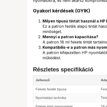
nyomatokra, és nem akarsz kompromissz
Gyakori kérdések (GYIK)
Milyen típusú tintát használ a HP 
Ez a patron festék alapú tintát hasz
minőséget.
Mennyi a patron kapacitása?
A patron 18 ml fekete tintát tartalm
Kompatibilis-e a patron más nyom
A patron kifejezetten HP nyomtatók
működést.
Részletes specifikáció
Jellemző
Ada
Fekete festék típusa
Fest
Nyomtatási technika
Tin
Fekete tinta mennyisége
18 