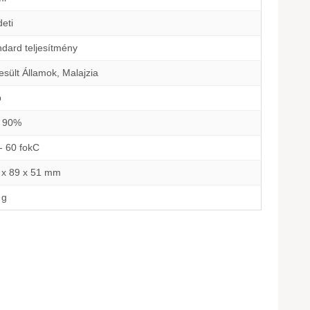
eti
ndard teljesítmény
sült Államok, Malajzia
b
- 90%
- 60 fokC
 x 89 x 51 mm
 g