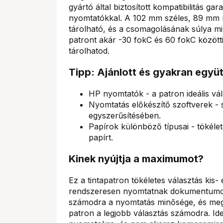
gyártó által biztosított kompatibilitás 
nyomtatókkal. A 102 mm széles, 89 mm 
tárolható, és a csomagolásának súlya m
patront akár -30 fokC és 60 fokC közötti
tárolhatod.
Tipp: Ajánlott és gyakran együ
HP nyomtatók - a patron ideális v
Nyomtatás előkészítő szoftverek - 
egyszerűsítésében.
Papírok különböző típusai - tökél
papírt.
Kinek nyújtja a maximumot?
Ez a tintapatron tökéletes választás ki
rendszeresen nyomtatnak dokumentumoka
számodra a nyomtatás minősége, és megb
patron a legjobb választás számodra. Ide