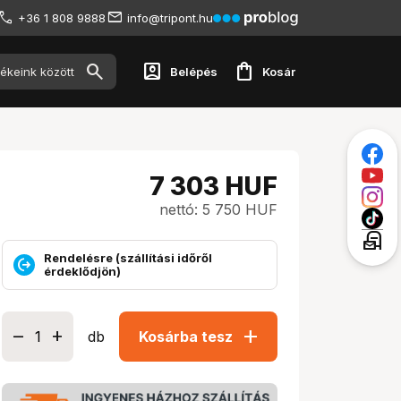
+36 1 808 9888
info@tripont.hu
account_box
shopping_bag
Belépés
Kosár
7 303
HUF
nettó: 5 750 HUF
local_post_office
Rendelésre (szállítási időről
érdeklődjön)
add
db
Kosárba tesz