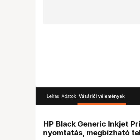
Leírás
Adatok
Vásárlói vélemények
HP Black Generic Inkjet Pr
nyomtatás, megbízható te