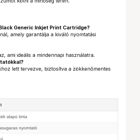
umot kötni a minőség terén.
Black Generic Inkjet Print Cartridge?
nál, amely garantálja a kiváló nyomtatási
az, ami ideális a mindennapi használatra.
tatókkal?
hoz lett tervezve, biztosítva a zökkenőmentes
t
ék alapú tinta
tasugaras nyomtató
ml