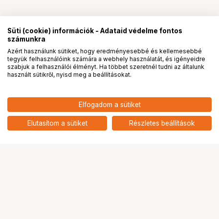
Süti (cookie) információk - Adataid védelme fontos
számunkra
Azért használunk sütiket, hogy eredményesebbé és kellemesebbé
tegyük felhasználóink számára a webhely használatát, és igényeidre
PRO
partnerségek
szabjuk a felhasználói élményt. Ha többet szeretnél tudni az általunk
használt sütikről, nyisd meg a beállításokat.
Elfogadom a sütiket
Elutasítom a sütiket
Részletes beállítások
Ugrás az oldal tetejére
Segítség a vásárláshoz
Fizetési lehetőségek