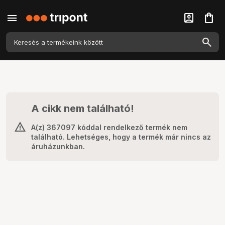
menu
account_box
shopping_bag
A cikk nem található!
A(z) 367097 kóddal rendelkező termék nem
található. Lehetséges, hogy a termék már nincs az
áruházunkban.