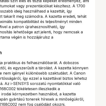
atási szín éles és tiszta képeket eredményez, ami
tumokat vagy prezentációkat készítesz. A 1700
osszabb ideig használhasd a kazettát, így
zt takarít meg számodra. A kazetta eredeti, tehát
aximális kompatibilitást és teljesítményt minden
ivel a patron újrahasznosítható, így
nosítás lehetősége azt jelenti, hogy nemcsak a
rtama végén is hozzájárulsz a
n
ja praktikus és felhasználóbarát. A dobozos
ől, és egyszerűsíti a tárolást. A kazetta könnyen
je nem igényel különösebb szaktudást. A Canon
tósságáról, így ezzel a kazettával biztos lehetsz
rá. Az i-SENSYS sorozatú nyomtatókkal való
2168C002 tökéletesen illeszkedik a
irodai környezetben használod, a kazetta
japán gyártású tonerek híresek a minőségükről,
 2168C002 nem fog csalódást okozni.