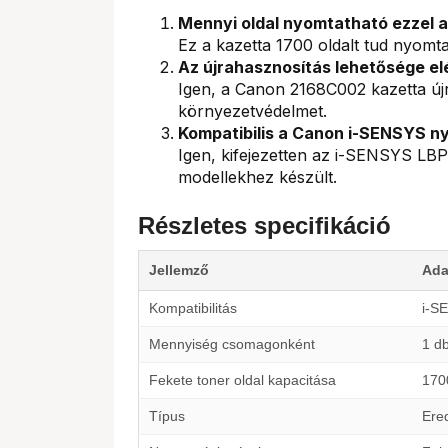
Mennyi oldal nyomtatható ezzel a
Ez a kazetta 1700 oldalt tud nyomta
Az újrahasznosítás lehetősége el
Igen, a Canon 2168C002 kazetta új
környezetvédelmet.
Kompatibilis a Canon i-SENSYS n
Igen, kifejezetten az i-SENSYS 
modellekhez készült.
Részletes specifikáció
Jellemző
Ada
Kompatibilitás
i-S
Mennyiség csomagonként
1 d
Fekete toner oldal kapacitása
170
Típus
Ered