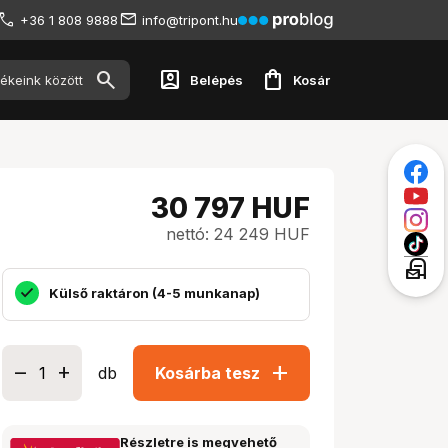
+36 1 808 9888
info@tripont.hu
account_box
shopping_bag
Belépés
Kosár
30 797
HUF
nettó: 24 249 HUF
local_post_office
Külső raktáron (4-5 munkanap)
add
db
Kosárba tesz
Részletre is megvehető