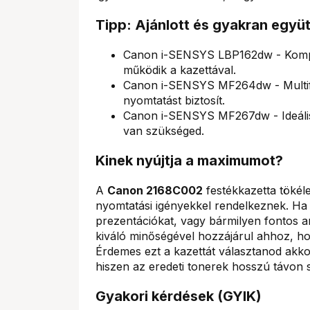
Tipp: Ajánlott és gyakran együ
Canon i-SENSYS LBP162dw - Kompak
működik a kazettával.
Canon i-SENSYS MF264dw - Multif
nyomtatást biztosít.
Canon i-SENSYS MF267dw - Ideális 
van szükséged.
Kinek nyújtja a maximumot?
A
Canon 2168C002
festékkazetta tökél
nyomtatási igényekkel rendelkeznek. H
prezentációkat, vagy bármilyen fontos a
kiváló minőségével hozzájárul ahhoz, ho
Érdemes ezt a kazettát választanod akkor
hiszen az eredeti tonerek hosszú távon
Gyakori kérdések (GYIK)