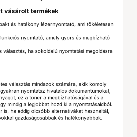
tt vásárolt termékek
t és hatékony lézernyomtató, ami tökéletesen
unkciós nyomtató, amely gyors és megbízható
választás, ha sokoldalú nyomtatási megoldásra
etes választás mindazok számára, akik komoly
a gyakran nyomtatsz hivatalos dokumentumokat,
nyagot, ez a toner a megbízhatóságával és a
gy mindig a legjobbat hozd ki a nyomtatásaidból.
 is, ha eddig olcsóbb alternatívákat használtál,
 sokkal gazdaságosabbak és hatékonyabbak.