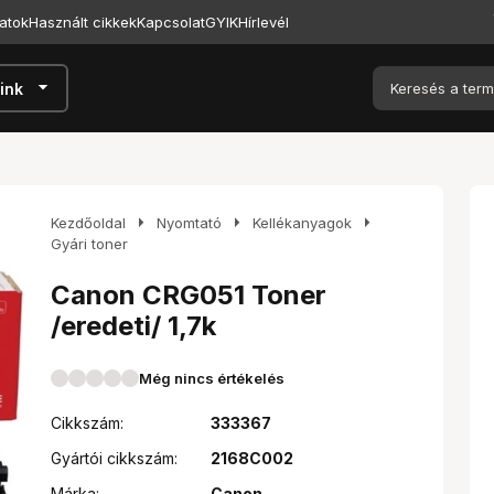
atok
Használt cikkek
Kapcsolat
GYIK
Hírlevél
arrow_drop_down
ink
arrow_right
arrow_right
arrow_right
Kezdőoldal
Nyomtató
Kellékanyagok
Gyári toner
Canon CRG051 Toner
/eredeti/ 1,7k
Még nincs értékelés
Cikkszám:
333367
Gyártói cikkszám:
2168C002
Márka:
Canon