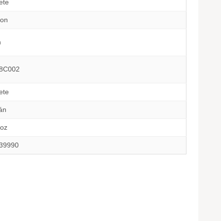
ete
on
n
8C002
ete
án
oz
39990