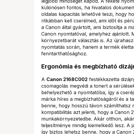
legjobb minőséget kapod. A fekete nyomt
különösen fontos, ha hivatalos dokumen
oldalas kapacitás lehetővé teszi, hogy h
ritkábban kell cserélned, ami időt és pén
a Canon által gyártott, ami biztosítja a m
Canon nyomtatóval, amelyhez ajánlott. M
környezetbarát választás is. Az újrahasz
nyomtatás során, hanem a termék életta
fenntarthatósághoz.
Ergonómia és megbízható dizáj
A
Canon 2168C002
festékkazetta dizájn
csomagolás megvédi a tonert a sérülésekt
behelyezhető a nyomtatóba, így a cseré
márka híres a megbízhatóságáról és a tar
benne, hogy hosszú távon számíthatsz 
kompatibilitás azt jelenti, hogy a Canon 
munkakörnyezetedbe. Akár otthon, akár 
teljesítménye mindig kiemelkedő lesz. A 
így biztos lehetsz benne, hogy a Canon