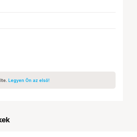
lte.
Legyen Ön az első!
kek