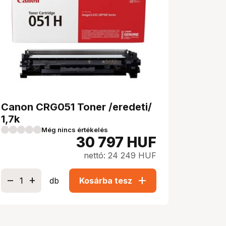
Canon CRG051 Toner /eredeti/
1,7k
Még nincs értékelés
30 797
HUF
nettó: 24 249 HUF
add
db
Kosárba tesz