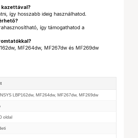
 kazettával?
tni, így hosszabb ideig használhatod.
érhető?
rahasznosítható, így támogathatod a
yomtatókkal?
LBP162dw, MF264dw, MF267dw és MF269dw
t
ENSYS LBP162dw, MF264dw, MF267dw, MF269dw
b
0 oldal
eti