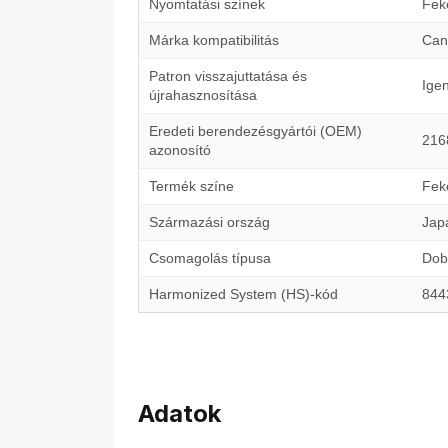
Nyomtatási színek
Fek
Márka kompatibilitás
Can
Patron visszajuttatása és
Ige
újrahasznosítása
Eredeti berendezésgyártói (OEM)
216
azonosító
Termék színe
Fek
Származási ország
Jap
Csomagolás típusa
Dob
Harmonized System (HS)-kód
844
Adatok