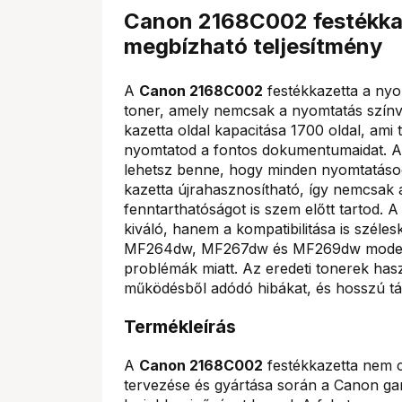
Canon 2168C002 festékkaze
megbízható teljesítmény
A
Canon 2168C002
festékkazetta a nyom
toner, amely nemcsak a nyomtatás színv
kazetta oldal kapacitása 1700 oldal, ami 
nyomtatod a fontos dokumentumaidat. A
lehetsz benne, hogy minden nyomtatásod é
kazetta újrahasznosítható, így nemcsak
fenntarthatóságot is szem előtt tartod
kiváló, hanem a kompatibilitása is szé
MF264dw, MF267dw és MF269dw modellekh
problémák miatt. Az eredeti tonerek has
működésből adódó hibákat, és hosszú tá
Termékleírás
A
Canon 2168C002
festékkazetta nem c
tervezése és gyártása során a Canon ga