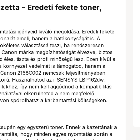
tta - Eredeti fekete toner,
tatási igényeid kiváló megoldása. Eredeti fekete
onalát emeli, hanem a hatékonyságát is. A
tökéletes választássá teszi, ha rendszeresen
 Canon márka megbízhatóságát élvezve, biztos
les, tiszta és profi minőségű lesz. Ezen kívül a
 a környezet védelmét is támogatod, hanem a
. A Canon 2168C002 nemcsak teljesítményében
leskörű. Használhatod az i-SENSYS LBP162dw,
ez, így nem kell aggódnod a kompatibilitási
ználatával elkerülheted a nem megfelelő
von spórolhatsz a karbantartási költségeken.
supán egy egyszerű toner. Ennek a kazettának a
rantálta, hogy minden egyes nyomtatás során a