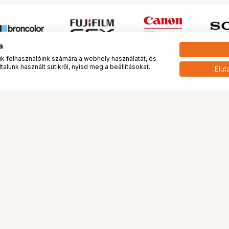
a
 felhasználóink számára a webhely használatát, és
alunk használt sütikről, nyisd meg a beállításokat.
Elut
 meg minket!
További oldalaink
tkozunk
Fotókönyv
 véleménye rólunk
Fotólabor
óterem és Stúdió
Digitalizálás
vények
PhaseOne
tya
Bluechip
tya
Problog
Program
Márkáink