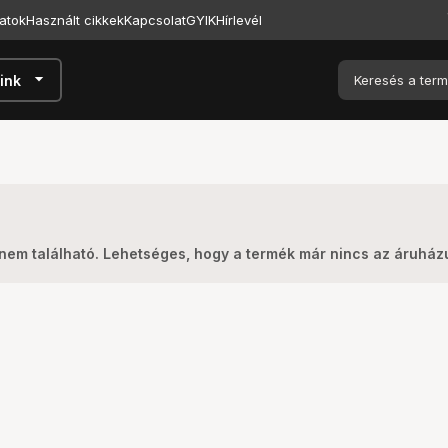
atok
Használt cikkek
Kapcsolat
GYIK
Hírlevél
arrow_drop_down
ink
nem található. Lehetséges, hogy a termék már nincs az áruhá