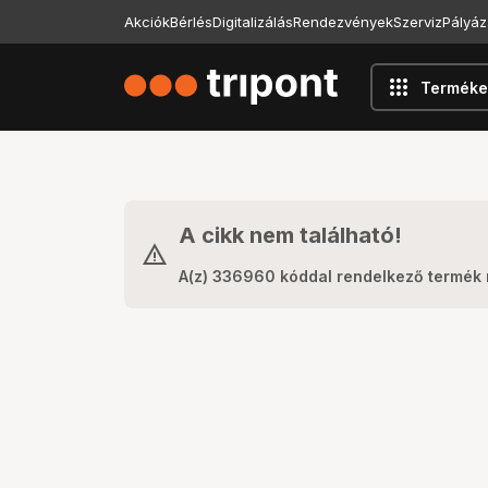
Akciók
Bérlés
Digitalizálás
Rendezvények
Szerviz
Pályáz
apps
Terméke
A cikk nem található!
A(z) 336960 kóddal rendelkező termék 