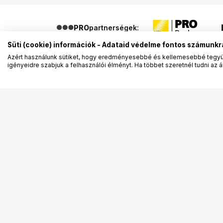
PRO
partnerségek:
Süti (cookie) információk - Adataid védelme fontos számunkr
Azért használunk sütiket, hogy eredményesebbé és kellemesebbé tegyük
igényeidre szabjuk a felhasználói élményt. Ha többet szeretnél tudni az ált
Segítség a vásárláshoz
Ismerj
Fizetési lehetőségek
Bemuta
Szállítással kapcsolatos részletek
Vevőink
Reklamáció és termékvisszaküldés
Bemutat
Fogyasztói elállás
Rendez
Adattörlő kódok
Diákkár
Cofidis Express áruhitel
VIP kár
Lízing lehetőségek
Talent 