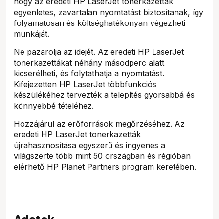
hogy az eredeti HP LaserJet tonerkazetták
egyenletes, zavartalan nyomtatást biztosítanak, így
folyamatosan és költséghatékonyan végezheti
munkáját.
Ne pazarolja az idejét. Az eredeti HP LaserJet
tonerkazettákat néhány másodperc alatt
kicserélheti, és folytathatja a nyomtatást.
Kifejezetten HP LaserJet többfunkciós
készülékéhez tervezték a telepítés gyorsabbá és
könnyebbé tételéhez.
Hozzájárul az erőforrások megőrzéséhez. Az
eredeti HP LaserJet tonerkazetták
újrahasznosítása egyszerű és ingyenes a
világszerte több mint 50 országban és régióban
elérhető HP Planet Partners program keretében.