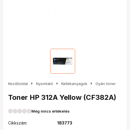
arrow_right
arrow_right
arrow_right
Kezdőoldal
Nyomtató
Kellékanyagok
Gyári toner
Toner HP 312A Yellow (CF382A)
Még nincs értékelés
Cikkszám:
183773