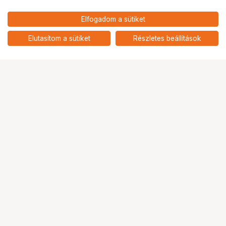
70 967
HUF
Elfogadom a sütiket
nettó: 55 880 HUF
Toner HP 312A Yellow (CF382A)
add
Elutasítom a sütiket
Részletes beállítások
Ugrás az oldal tetejére
Segítség a vásárláshoz
Fizetési lehetőségek
Szállítással kapcsolatos részletek
Reklamáció és termékvisszaküldés
Fogyasztói elállás
Adattörlő kódok
Cofidis Express áruhitel
Lízing lehetőségek