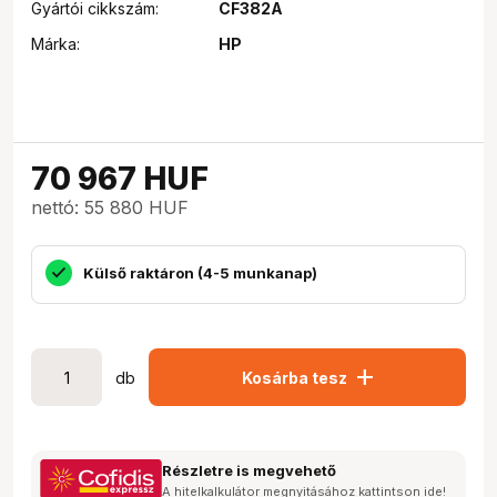
Gyártói cikkszám:
CF382A
Márka:
HP
70 967
HUF
nettó: 55 880 HUF
Külső raktáron (4-5 munkanap)
add
db
Kosárba tesz
Részletre is megvehető
A hitelkalkulátor megnyitásához kattintson ide!