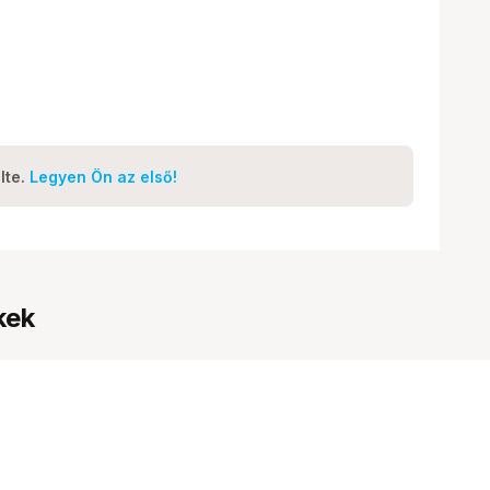
lte.
Legyen Ön az első!
kek