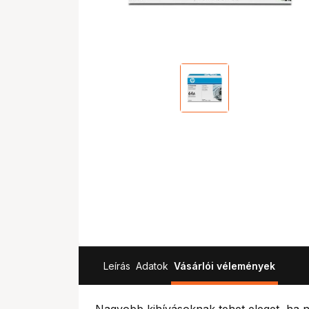
Leírás
Adatok
Vásárlói vélemények
Nagyobb kihívásoknak tehet eleget, ha n