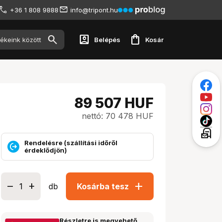
+36 1 808 9888
info@tripont.hu
account_box
shopping_bag
Belépés
Kosár
89 507
HUF
nettó: 70 478 HUF
local_post_office
Rendelésre (szállítási időről
érdeklődjön)
add
db
Kosárba tesz
Részletre is megvehető