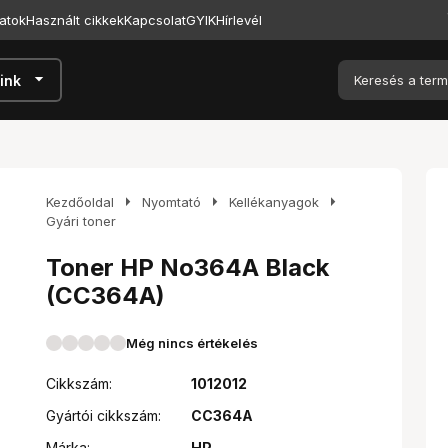
atok
Használt cikkek
Kapcsolat
GYIK
Hírlevél
arrow_drop_down
ink
arrow_right
arrow_right
arrow_right
Kezdőoldal
Nyomtató
Kellékanyagok
Gyári toner
Toner HP No364A Black
(CC364A)
Még nincs értékelés
Cikkszám:
1012012
Gyártói cikkszám:
CC364A
Márka:
HP