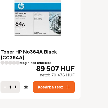
Toner HP No364A Black
(CC364A)
Még nincs értékelés
89 507
HUF
nettó: 70 478 HUF
add
db
Kosárba tesz