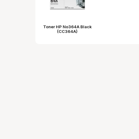
Toner HP No364A Black
(CC364A)