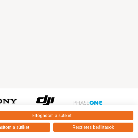
Elfogadom a sütiket
Ugrás az oldal tetejére
asítom a sütiket
Részletes beállítások