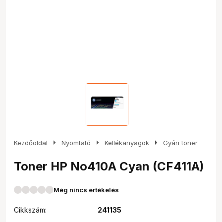
arrow_right
arrow_right
arrow_right
Kezdőoldal
Nyomtató
Kellékanyagok
Gyári toner
Toner HP No410A Cyan (CF411A)
Még nincs értékelés
Cikkszám:
241135