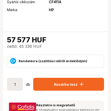
Gyártói cikkszám:
CF411A
Márka:
HP
57 577
HUF
nettó: 45 336 HUF
Rendelésre (szállítási időről érdeklődjön)
add
db
Kosárba tesz
Részletre is megvehető
A hitelkalkulátor megnyitásához kattintson ide!