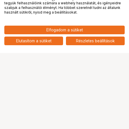
tegyük felhasználóink számára a webhely használatát, és igényeidre
PRO
partnerségek
szabjuk a felhasználói élményt. Ha többet szeretnél tudni az általunk
használt sütikről, nyisd meg a beállításokat.
57 577
HUF
Elfogadom a sütiket
nettó: 45 336 HUF
Toner HP No410A Cyan (CF411A)
add
Elutasítom a sütiket
Részletes beállítások
Ugrás az oldal tetejére
Segítség a vásárláshoz
Fizetési lehetőségek
Szállítással kapcsolatos részletek
Reklamáció és termékvisszaküldés
Fogyasztói elállás
Adattörlő kódok