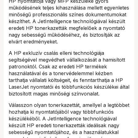
HP nyomtatója vagy MFP készüléke gyors
működésének teljes kihasználása mellett egyenletes
minőségű professzionális színes dokumentumokat
készíthet. A JetIntelligence technológiával készült
eredeti HP tonerkazetták megfelelőek a nyomtató
nagy sebességű működéséhez, és biztosítják az
elvárt eredményeket.
A HP exkluzív csalás elleni technológiája
segítségével megvédheti vállalkozását a hamisított
patronoktól. Csak az eredeti HP termékek
használatával és a tonervédelemmel kézben
tarthatja vállalati költségeit, és fenntarthatja a HP
LaserJet nyomtatói és többfunkciós készülékei által
biztosított magas minőségi színvonalat.
Válasszon olyan tonerkazettát, amellyel a legtöbbet
hozhatja ki nyomtatójából vagy többfunkciós
készülékéből. A JetIntelligence technológiával
készült HP eredeti tonerkazetták ideálisak nagy
sebességű nyomtatójához, és a használatukkal