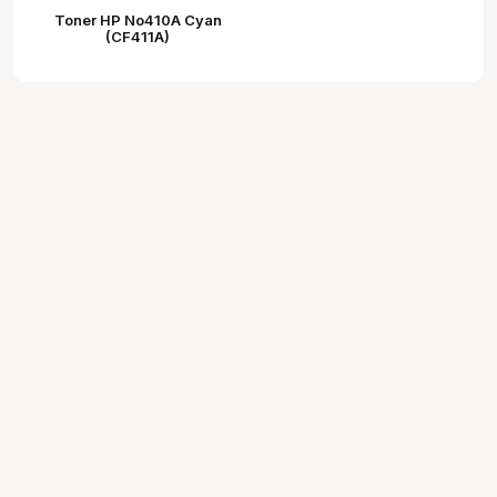
Toner HP No410A Cyan
(CF411A)