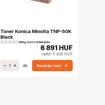
Toner Konica Minolta TNP-50K
Black
Még nincs értékelés
6 891
HUF
nettó: 5 426 HUF
add
db
Kosárba tesz