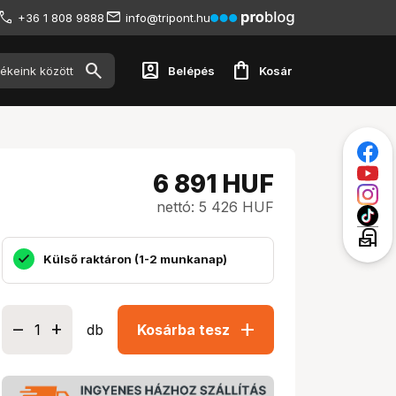
+36 1 808 9888
info@tripont.hu
account_box
shopping_bag
Belépés
Kosár
6 891
HUF
nettó: 5 426 HUF
local_post_office
Külső raktáron (1-2 munkanap)
add
db
Kosárba tesz