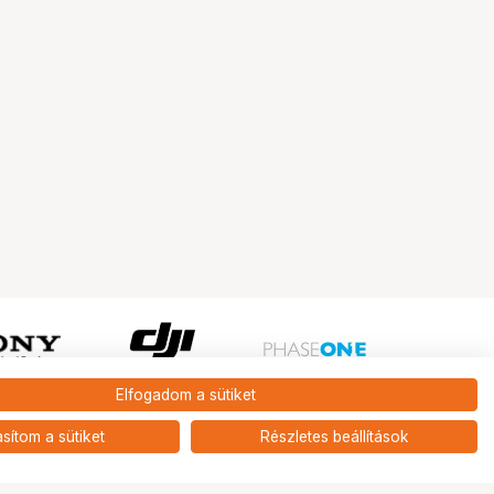
Elfogadom a sütiket
Ugrás az oldal tetejére
asítom a sütiket
Részletes beállítások