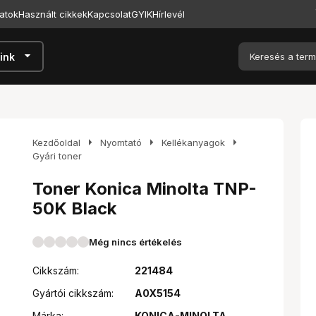
atok
Használt cikkek
Kapcsolat
GYIK
Hírlevél
arrow_drop_down
ink
arrow_right
arrow_right
arrow_right
Kezdőoldal
Nyomtató
Kellékanyagok
Gyári toner
Toner Konica Minolta TNP-
50K Black
Még nincs értékelés
Cikkszám:
221484
Gyártói cikkszám:
A0X5154
Márka:
KONICA-MINOLTA