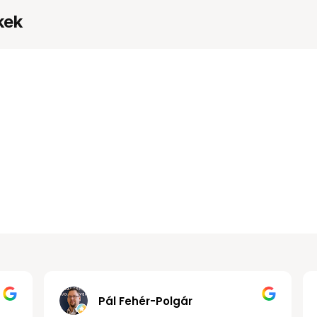
kek
Gábor János Kollár