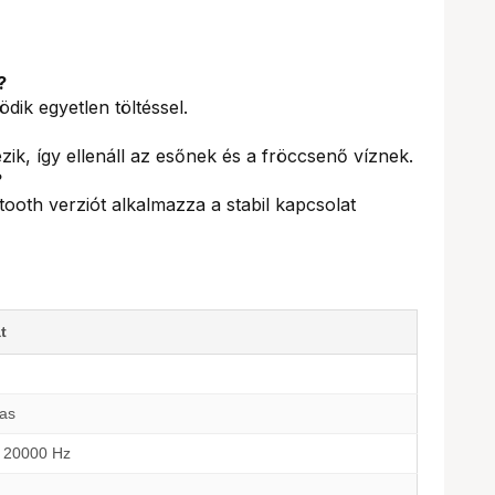
?
dik egyetlen töltéssel.
zik, így ellenáll az esőnek és a fröccsenő víznek.
?
tooth verziót alkalmazza a stabil kapcsolat
t
tas
- 20000 Hz