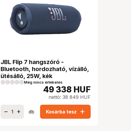
JBL Flip 7 hangszóró -
Bluetooth, hordozható, vízálló,
ütésálló, 25W, kék
Még nincs értékelés
49 338
HUF
nettó: 38 849 HUF
add
db
Kosárba tesz