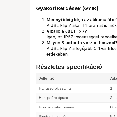
Gyakori kérdések (GYIK)
Mennyi ideig bírja az akkumulátor
A JBL Flip 7 akár 14 órán át is műkö
Vízálló a JBL Flip 7?
Igen, az IP67 védettséggel rendelke
Milyen Bluetooth verziót használ
A JBL Flip 7 a legújabb 5.4-es Blue
érdekében.
Részletes specifikáció
Jellemző
Ada
Hangszórók száma
1
Hangszóró típusa
2-u
Frekvenciatartomány
60 
Bluetooth verzió
5.4