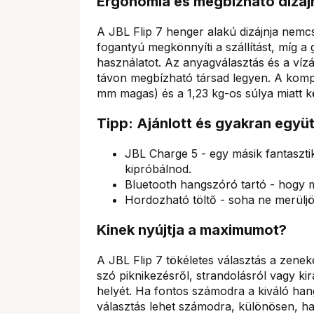
Ergonómia és megbízható dizáj
A JBL Flip 7 henger alakú dizájnja nemc
fogantyú megkönnyíti a szállítást, míg 
használatot. Az anyagválasztás és a víz
távon megbízható társad legyen. A komp
mm magas) és a 1,23 kg-os súlya miatt 
Tipp: Ajánlott és gyakran együ
JBL Charge 5 - egy másik fantaszt
kipróbálnod.
Bluetooth hangszóró tartó - hogy m
Hordozható töltő - soha ne merüljö
Kinek nyújtja a maximumot?
A JBL Flip 7 tökéletes választás a zenek
szó piknikezésről, strandolásról vagy ki
helyét. Ha fontos számodra a kiváló hang
választás lehet számodra, különösen, ha