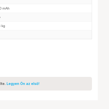
0 mAh
ó
3 kg
lte.
Legyen Ön az első!