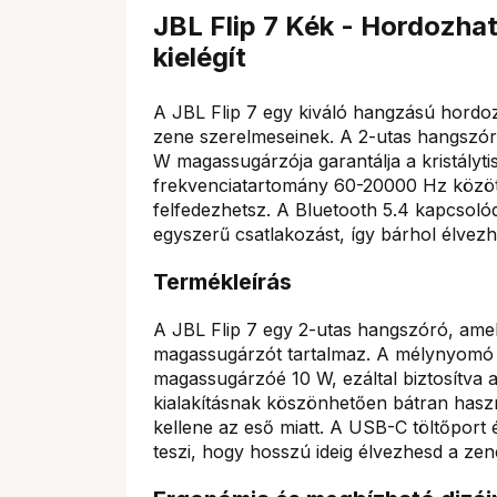
JBL Flip 7 Kék - Hordozha
kielégít
A JBL Flip 7 egy kiváló hangzású hordo
zene szerelmeseinek. A 2-utas hangszór
W magassugárzója garantálja a kristályti
frekvenciatartomány 60-20000 Hz között
felfedezhetsz. A Bluetooth 5.4 kapcsolód
egyszerű csatlakozást, így bárhol élvezh
Termékleírás
A JBL Flip 7 egy 2-utas hangszóró, amel
magassugárzót tartalmaz. A mélynyomó h
magassugárzóé 10 W, ezáltal biztosítva a
kialakításnak köszönhetően bátran hasz
kellene az eső miatt. A USB-C töltőpor
teszi, hogy hosszú ideig élvezhesd a zenét