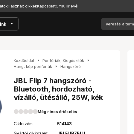
atok
Használt cikkek
Kapcsolat
GYIK
Hírlevél
arrow_drop_down
ink
arrow_right
arrow_right
Kezdőoldal
Perifériák, Kiegészítők
arrow_right
Hang, kép perifériák
Hangszóró
JBL Flip 7 hangszóró -
Bluetooth, hordozható,
vízálló, ütésálló, 25W, kék
Még nincs értékelés
Cikkszám:
514143
Gyártói cikkszám:
JBLFLIP7BLU