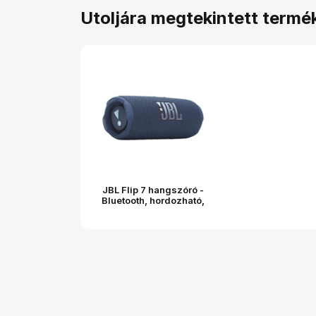
Utoljára megtekintett termé
JBL Flip 7 hangszóró -
Bluetooth, hordozható,
vízálló, ütésálló, 25W,
kék