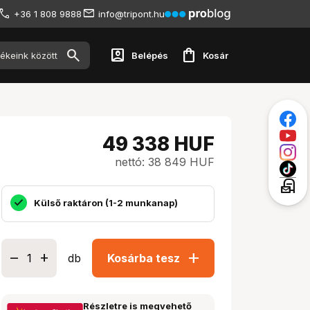
+36 1 808 9888
info@tripont.hu
account_box
shopping_bag
Belépés
Kosár
49 338
HUF
nettó: 38 849 HUF
local_post_office
Külső raktáron (1-2 munkanap)
add
db
Kosárba tesz
Részletre is megvehető