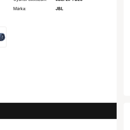
Márka:
JBL