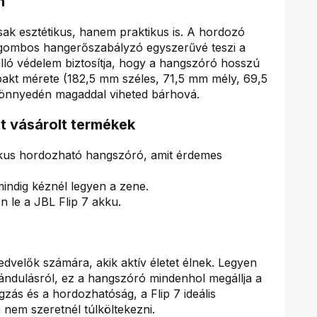
n
sak esztétikus, hanem praktikus is. A hordozó
a gombos hangerőszabályzó egyszerűvé teszi a
álló védelem biztosítja, hogy a hangszóró hosszú
akt mérete (182,5 mm széles, 71,5 mm mély, 69,5
könnyedén magaddal viheted bárhová.
tt vásárolt termékek
ikus hordozható hangszóró, amit érdemes
indig kéznél legyen a zene.
n le a JBL Flip 7 akku.
edvelők számára, akik aktív életet élnek. Legyen
rándulásról, ez a hangszóró mindenhol megállja a
zás és a hordozhatóság, a Flip 7 ideális
 nem szeretnél túlköltekezni.