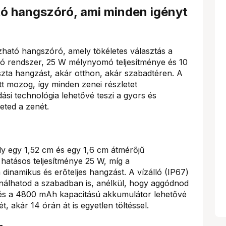
tó hangszóró, ami minden igényt
zható hangszóró, amely tökéletes választás a
ó rendszer, 25 W mélynyomó teljesítménye és 10
szta hangzást, akár otthon, akár szabadtéren. A
 mozog, így minden zenei részletet
ási technológia lehetővé teszi a gyors és
eted a zenét.
y egy 1,52 cm és egy 1,6 cm átmérőjű
atásos teljesítménye 25 W, míg a
 dinamikus és erőteljes hangzást. A vízálló (IP67)
nálhatod a szabadban is, anélkül, hogy aggódnod
t és a 4800 mAh kapacitású akkumulátor lehetővé
, akár 14 órán át is egyetlen töltéssel.