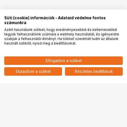
Süti (cookie) információk - Adataid védelme fontos
számunkra
Azért használunk sütiket, hogy eredményesebbé és kellemesebbé
tegyük felhasználóink számára a webhely használatát, és igényeidre
PRO
partnerségek
szabjuk a felhasználói élményt. Ha többet szeretnél tudni az általunk
használt sütikről, nyisd meg a beállításokat.
Elfogadom a sütiket
Elutasítom a sütiket
Részletes beállítások
Ugrás az oldal tetejére
Segítség a vásárláshoz
Fizetési lehetőségek