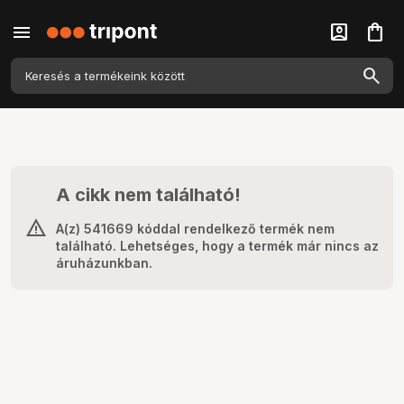
menu
account_box
shopping_bag
A cikk nem található!
A(z) 541669 kóddal rendelkező termék nem
található. Lehetséges, hogy a termék már nincs az
áruházunkban.