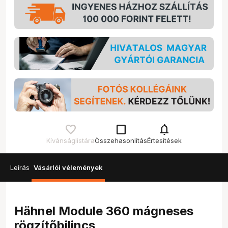
check_box_outline_blank
notifications
Kívánságlistára
Összehasonlítás
Értesítések
Leírás
Vásárlói vélemények
Hähnel Module 360 mágneses
rögzítőbilincs