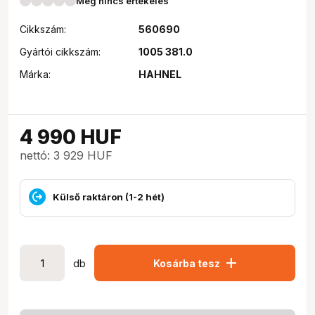
Még nincs értékelés
Cikkszám:
560690
Gyártói cikkszám:
1005 381.0
Márka:
HAHNEL
4 990
HUF
nettó: 3 929 HUF
Külső raktáron (1-2 hét)
add
db
Kosárba tesz