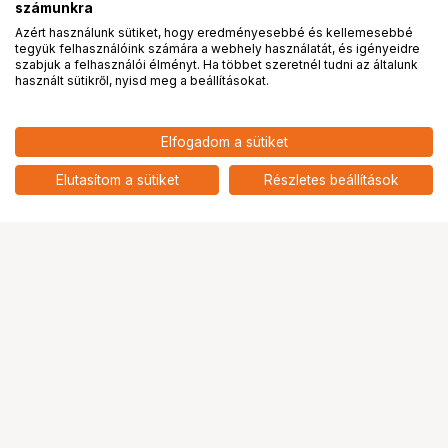
számunkra
Azért használunk sütiket, hogy eredményesebbé és kellemesebbé
tegyük felhasználóink számára a webhely használatát, és igényeidre
PRO
partnerségek
szabjuk a felhasználói élményt. Ha többet szeretnél tudni az általunk
használt sütikről, nyisd meg a beállításokat.
4 990
HUF
Elfogadom a sütiket
nettó: 3 929 HUF
Hähnel Module 360 mágneses
rögzítőbilincs
add
Elutasítom a sütiket
Részletes beállítások
Ugrás az oldal tetejére
Segítség a vásárláshoz
Fizetési lehetőségek
Szállítással kapcsolatos részletek
Reklamáció és termékvisszaküldés