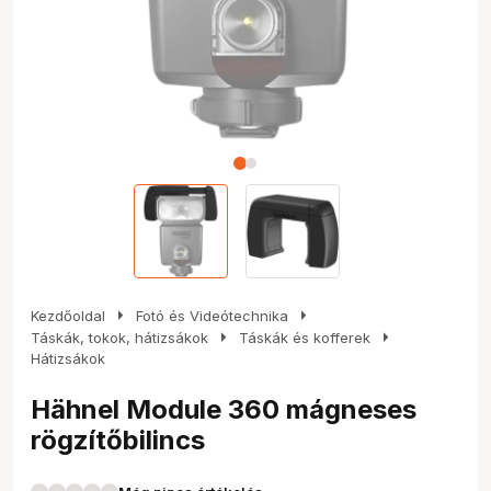
arrow_right
arrow_right
Kezdőoldal
Fotó és Videótechnika
arrow_right
arrow_right
Táskák, tokok, hátizsákok
Táskák és kofferek
Hátizsákok
Hähnel Module 360 mágneses
rögzítőbilincs