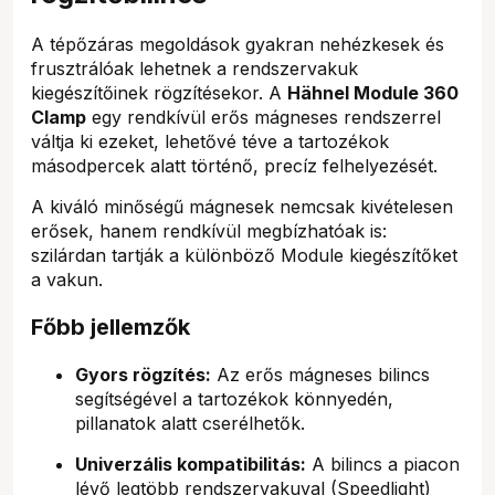
A tépőzáras megoldások gyakran nehézkesek és
frusztrálóak lehetnek a rendszervakuk
kiegészítőinek rögzítésekor. A
Hähnel Module 360
Clamp
egy rendkívül erős mágneses rendszerrel
váltja ki ezeket, lehetővé téve a tartozékok
másodpercek alatt történő, precíz felhelyezését.
A kiváló minőségű mágnesek nemcsak kivételesen
erősek, hanem rendkívül megbízhatóak is:
szilárdan tartják a különböző Module kiegészítőket
a vakun.
Főbb jellemzők
Gyors rögzítés:
Az erős mágneses bilincs
segítségével a tartozékok könnyedén,
pillanatok alatt cserélhetők.
Univerzális kompatibilitás:
A bilincs a piacon
lévő legtöbb rendszervakuval (Speedlight)