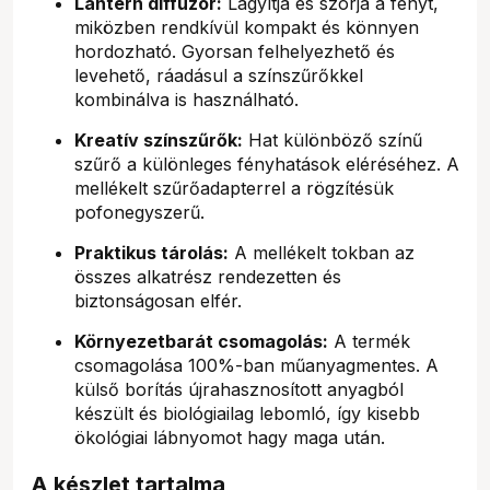
Lantern diffúzor:
Lágyítja és szórja a fényt,
miközben rendkívül kompakt és könnyen
hordozható. Gyorsan felhelyezhető és
levehető, ráadásul a színszűrőkkel
kombinálva is használható.
Kreatív színszűrők:
Hat különböző színű
szűrő a különleges fényhatások eléréséhez. A
mellékelt szűrőadapterrel a rögzítésük
pofonegyszerű.
Praktikus tárolás:
A mellékelt tokban az
összes alkatrész rendezetten és
biztonságosan elfér.
Környezetbarát csomagolás:
A termék
csomagolása 100%-ban műanyagmentes. A
külső borítás újrahasznosított anyagból
készült és biológiailag lebomló, így kisebb
ökológiai lábnyomot hagy maga után.
A készlet tartalma