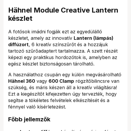
Hähnel Module Creative Lantern
készlet
A fotósok imádni fogják ezt az egyedülálló
készletet, amely az innovatív
Lantern (lámpás)
diffúzort
, 6 kreatív színszűrőt és a hozzájuk
tartozó szűrőadaptert tartalmazza. A szett részét
képezi egy praktikus hordozótok is, amelyben az
egész készlet biztonságosan tárolható.
A használathoz csupán egy külön megvásárolható
Hähnel 360
vagy
600 Clamp
rögzítőbilincsre van
szükség, és máris készen áll a kreatív világításra!
Ezt a kiegészítőt kifejezetten úgy tervezték, hogy
segítse a tökéletes felvételek elkészítését és a
fénnyel való kísérletezést.
Főbb jellemzők