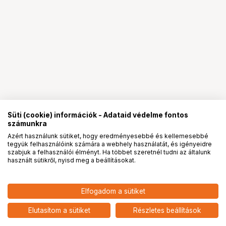
Süti (cookie) információk - Adataid védelme fontos
számunkra
Azért használunk sütiket, hogy eredményesebbé és kellemesebbé
tegyük felhasználóink számára a webhely használatát, és igényeidre
PRO
partnerségek
szabjuk a felhasználói élményt. Ha többet szeretnél tudni az általunk
használt sütikről, nyisd meg a beállításokat.
32 901
HUF
Elfogadom a sütiket
nettó: 25 906 HUF
HÄHNEL MODULE CREATIVE
LANTERN KIT
add
Elutasítom a sütiket
Részletes beállítások