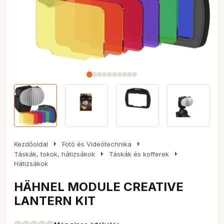
arrow_right
arrow_right
Kezdőoldal
Fotó és Videótechnika
arrow_right
arrow_right
Táskák, tokok, hátizsákok
Táskák és kofferek
Hátizsákok
HÄHNEL MODULE CREATIVE
LANTERN KIT