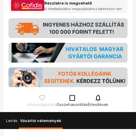
Részletre is megvehető
A hitelkalkulátor megnyitásához kattintson ide!
check_box_outline_blank
notifications
Kívánságlistára
Összehasonlítás
Értesítések
Leírás
Vásárlói vélemények