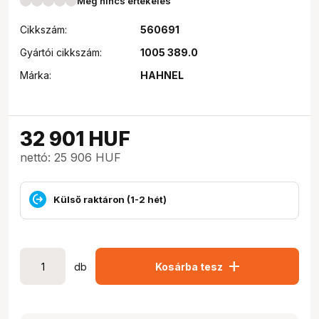
Még nincs értékelés
Cikkszám:
560691
Gyártói cikkszám:
1005 389.0
Márka:
HAHNEL
32 901
HUF
nettó: 25 906 HUF
Külső raktáron (1-2 hét)
add
db
Kosárba tesz