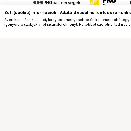
PRO
partnerségek:
Süti (cookie) információk - Adataid védelme fontos számunkr
Azért használunk sütiket, hogy eredményesebbé és kellemesebbé tegyük
igényeidre szabjuk a felhasználói élményt. Ha többet szeretnél tudni az ált
Segítség a vásárláshoz
Ismerj
Fizetési lehetőségek
Bemuta
Szállítással kapcsolatos részletek
Vevőink
Reklamáció és termékvisszaküldés
Bemutat
Fogyasztói elállás
Rendez
Adattörlő kódok
Diákkár
Cofidis Express áruhitel
VIP kár
Lízing lehetőségek
Talent 
Ajándékutalvány
Állásaj
Gyakran Ismételt Kérdések