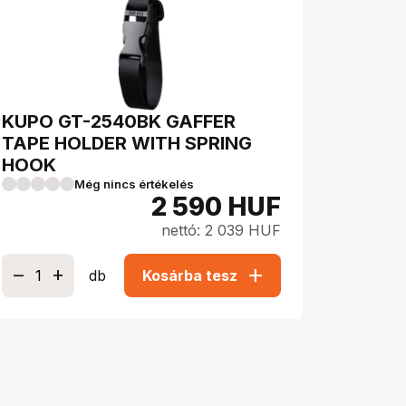
KUPO GT-2540BK GAFFER
TAPE HOLDER WITH SPRING
HOOK
Még nincs értékelés
2 590
HUF
nettó: 2 039 HUF
add
db
Kosárba tesz