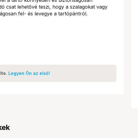
dó csat lehetővé teszi, hogy a szalagokat vagy
gosan fel- és levegye a tartópántról.
lte.
Legyen Ön az első!
kek