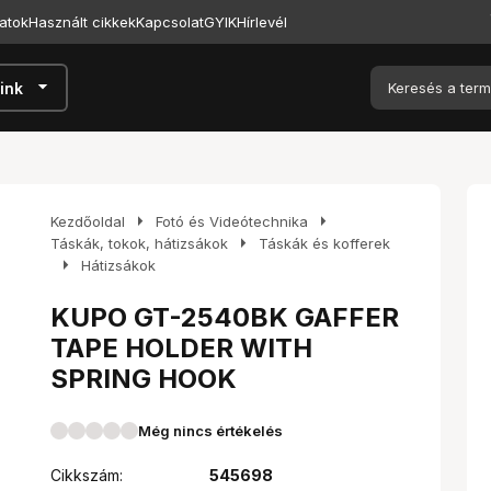
atok
Használt cikkek
Kapcsolat
GYIK
Hírlevél
arrow_drop_down
ink
arrow_right
arrow_right
Kezdőoldal
Fotó és Videótechnika
arrow_right
Táskák, tokok, hátizsákok
Táskák és kofferek
arrow_right
Hátizsákok
KUPO GT-2540BK GAFFER
TAPE HOLDER WITH
SPRING HOOK
Még nincs értékelés
Cikkszám:
545698