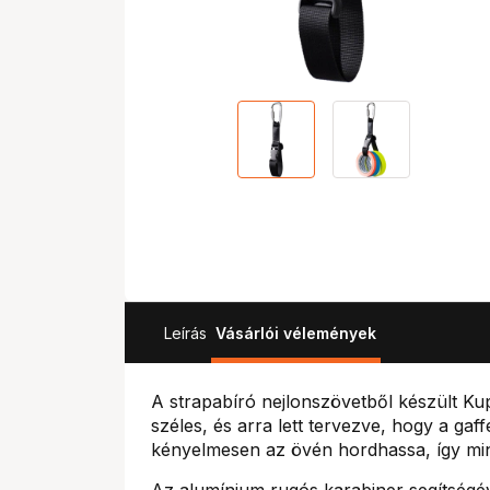
Leírás
Vásárlói vélemények
A strapabíró nejlonszövetből készült Ku
széles, és arra lett tervezve, hogy a gaff
kényelmesen az övén hordhassa, így m
Az alumínium rugós karabiner segítségé