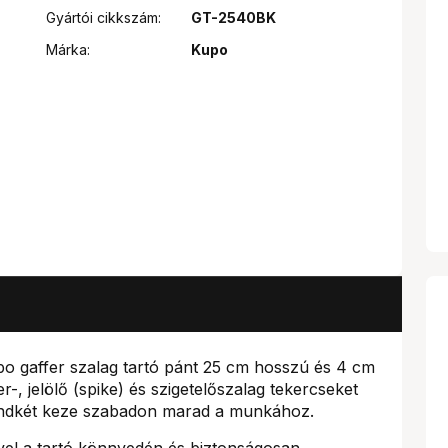
Gyártói cikkszám:
GT-2540BK
Márka:
Kupo
po gaffer szalag tartó pánt 25 cm hosszú és 4 cm
er-, jelölő (spike) és szigetelőszalag tekercseket
indkét keze szabadon marad a munkához.
vel a tartó könnyedén és biztonságosan