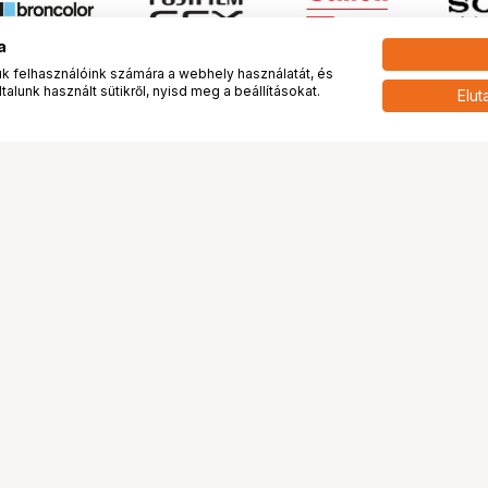
a
 felhasználóink számára a webhely használatát, és
alunk használt sütikről, nyisd meg a beállításokat.
Elut
 meg minket!
További oldalaink
tkozunk
Fotókönyv
 véleménye rólunk
Fotólabor
óterem és Stúdió
Digitalizálás
vények
PhaseOne
tya
Bluechip
tya
Problog
Program
Márkáink
ánlatok
Pályázatok