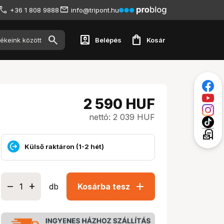
+36 1 808 9888
info@tripont.hu
account_box
shopping_bag
Belépés
Kosár
2 590
HUF
nettó: 2 039 HUF
local_post_office
Külső raktáron (1-2 hét)
add
db
Kosárba tesz