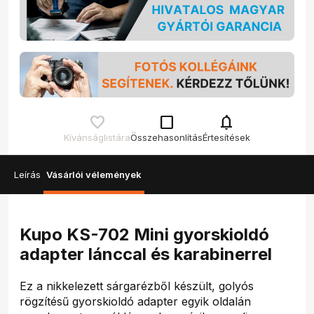
check_box_outline_blank
notifications
Kívánságlistára
Összehasonlítás
Értesítések
Leírás
Vásárlói vélemények
Kupo KS-702 Mini gyorskioldó
adapter lánccal és karabinerrel
Ez a nikkelezett sárgarézből készült, golyós
rögzítésű gyorskioldó adapter egyik oldalán