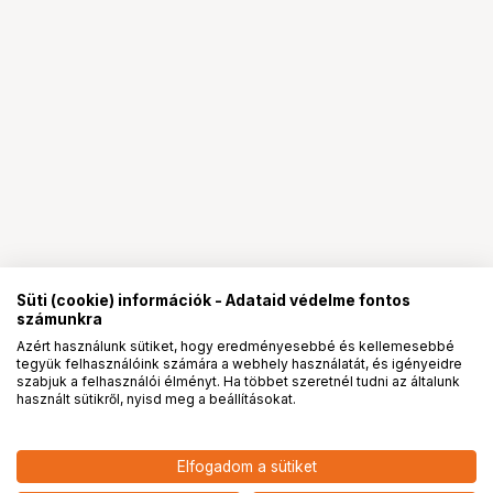
Süti (cookie) információk - Adataid védelme fontos
számunkra
Azért használunk sütiket, hogy eredményesebbé és kellemesebbé
tegyük felhasználóink számára a webhely használatát, és igényeidre
PRO
partnerségek
szabjuk a felhasználói élményt. Ha többet szeretnél tudni az általunk
használt sütikről, nyisd meg a beállításokat.
Elfogadom a sütiket
KUPO KS-702 *QUICK RELEASE
17 990
HUF