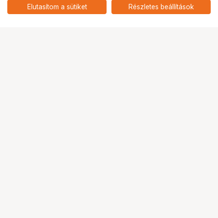
SAFETYPIN WITH KEY CHAIN &
Elutasítom a sütiket
Részletes beállítások
nettó: 14 165 HUF
SPRING HOOK
Ugrás az oldal tetejére
Segítség a vásárláshoz
Fizetési lehetőségek
Szállítással kapcsolatos részletek
Reklamáció és termékvisszaküldés
Fogyasztói elállás
Adattörlő kódok
Cofidis Express áruhitel
Lízing lehetőségek
Ajándékutalvány
Gyakran Ismételt Kérdések