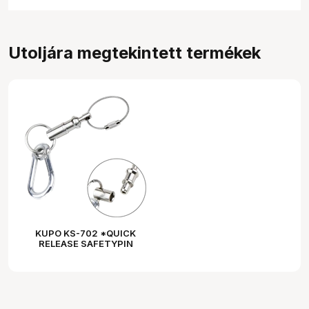
Utoljára megtekintett termékek
KUPO KS-702 *QUICK
RELEASE SAFETYPIN
WITH KEY CHAIN &
SPRING HOOK