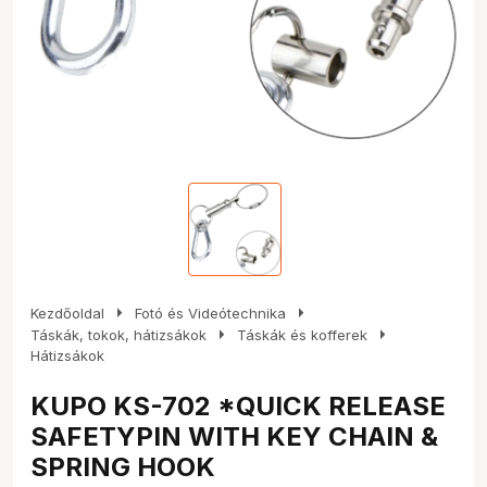
arrow_right
arrow_right
Kezdőoldal
Fotó és Videótechnika
arrow_right
arrow_right
Táskák, tokok, hátizsákok
Táskák és kofferek
Hátizsákok
KUPO KS-702 *QUICK RELEASE
SAFETYPIN WITH KEY CHAIN &
SPRING HOOK