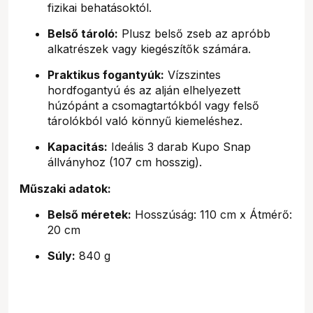
fizikai behatásoktól.
Belső tároló:
Plusz belső zseb az apróbb
alkatrészek vagy kiegészítők számára.
Praktikus fogantyúk:
Vízszintes
hordfogantyú és az alján elhelyezett
húzópánt a csomagtartókból vagy felső
tárolókból való könnyű kiemeléshez.
Kapacitás:
Ideális 3 darab Kupo Snap
állványhoz (107 cm hosszig).
Műszaki adatok:
Belső méretek:
Hosszúság: 110 cm x Átmérő:
20 cm
Súly:
840 g