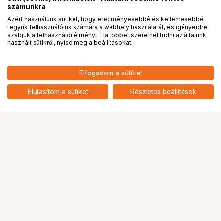
számunkra
Azért használunk sütiket, hogy eredményesebbé és kellemesebbé
tegyük felhasználóink számára a webhely használatát, és igényeidre
PRO
partnerségek
szabjuk a felhasználói élményt. Ha többet szeretnél tudni az általunk
használt sütikről, nyisd meg a beállításokat.
22 899
HUF
Elfogadom a sütiket
nettó: 18 031 HUF
KUPO KSB-036 CLICK STAND
BAG - LARGE
add
Elutasítom a sütiket
Részletes beállítások
Ugrás az oldal tetejére
Segítség a vásárláshoz
Fizetési lehetőségek
Szállítással kapcsolatos részletek
Reklamáció és termékvisszaküldés