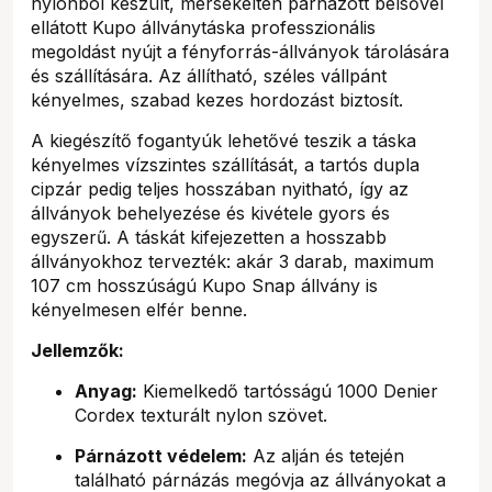
nylonból készült, mérsékelten párnázott belsővel
ellátott Kupo állványtáska professzionális
megoldást nyújt a fényforrás-állványok tárolására
és szállítására. Az állítható, széles vállpánt
kényelmes, szabad kezes hordozást biztosít.
A kiegészítő fogantyúk lehetővé teszik a táska
kényelmes vízszintes szállítását, a tartós dupla
cipzár pedig teljes hosszában nyitható, így az
állványok behelyezése és kivétele gyors és
egyszerű. A táskát kifejezetten a hosszabb
állványokhoz tervezték: akár 3 darab, maximum
107 cm hosszúságú Kupo Snap állvány is
kényelmesen elfér benne.
Jellemzők:
Anyag:
Kiemelkedő tartósságú 1000 Denier
Cordex texturált nylon szövet.
Párnázott védelem:
Az alján és tetején
található párnázás megóvja az állványokat a