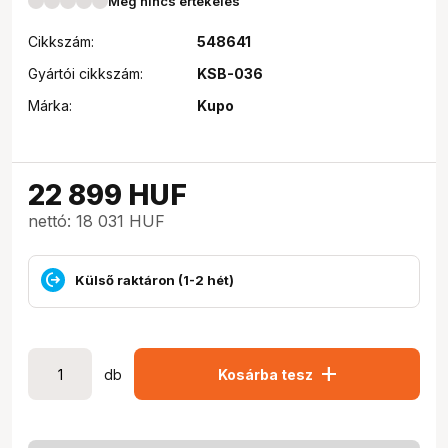
Még nincs értékelés
Cikkszám:
548641
Gyártói cikkszám:
KSB-036
Márka:
Kupo
22 899
HUF
nettó: 18 031 HUF
Külső raktáron (1-2 hét)
add
db
Kosárba tesz