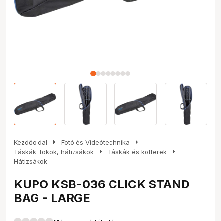
arrow_right
arrow_right
Kezdőoldal
Fotó és Videótechnika
arrow_right
arrow_right
Táskák, tokok, hátizsákok
Táskák és kofferek
Hátizsákok
KUPO KSB-036 CLICK STAND
BAG - LARGE