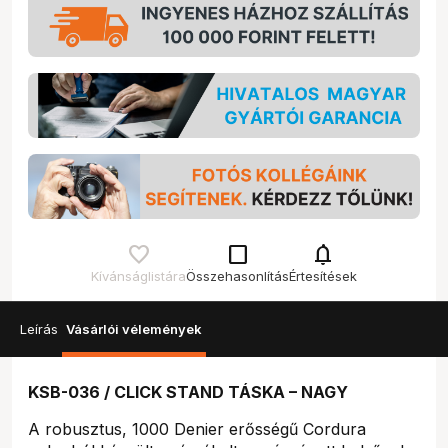
check_box_outline_blank
notifications
Kívánságlistára
Összehasonlítás
Értesítések
Leírás
Vásárlói vélemények
KSB-036 / CLICK STAND TÁSKA – NAGY
A robusztus, 1000 Denier erősségű Cordura