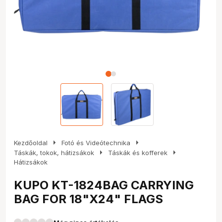
arrow_right
arrow_right
Kezdőoldal
Fotó és Videótechnika
arrow_right
arrow_right
Táskák, tokok, hátizsákok
Táskák és kofferek
Hátizsákok
KUPO KT-1824BAG CARRYING
BAG FOR 18"X24" FLAGS