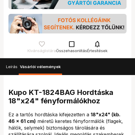
check_box_outline_blank
notifications
Kívánságlistára
Összehasonlítás
Értesítések
Leírás
Vásárlói vélemények
Kupo KT-1824BAG Hordtáska
18"x24" fényformálókhoz
Ez a tartós hordtáska kifejezetten a
18"x24" (kb.
46 x 61 cm)
méretű keretes fényformálók (flagek,
hálók, selymek) biztonságos tárolására és
szállítására szolgál. Ideális megoldás szakemberek