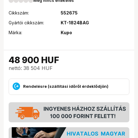
Még nincs értékelés
Cikkszám:
552675
Gyártói cikkszám:
KT-1824BAG
Márka:
Kupo
48 900
HUF
nettó: 38 504 HUF
Rendelésre (szállítási időről érdeklődjön)