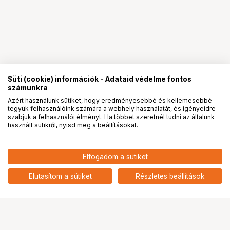
Süti (cookie) információk - Adataid védelme fontos
számunkra
Azért használunk sütiket, hogy eredményesebbé és kellemesebbé
tegyük felhasználóink számára a webhely használatát, és igényeidre
PRO
partnerségek
szabjuk a felhasználói élményt. Ha többet szeretnél tudni az általunk
használt sütikről, nyisd meg a beállításokat.
Elfogadom a sütiket
KUPO KT-1824BAG CARRYING BAG
48 900
HUF
FOR 18"X24" FLAGS
Elutasítom a sütiket
Részletes beállítások
nettó: 38 504 HUF
Ugrás az oldal tetejére