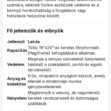
számára, akiknek fontos eszközeik védelme és a
könnyű hordozhatóság a forgatások vagy
fotózások helyszínei között.
Fő jellemzők és előnyök
Jellemző
Leírás
Több 18”x24”-es keretes fényformáló
Kapacitás
(flag/frame) befogadására alkalmas.
Megóvja a kényes szöveteket (selymeket,
Védelem
hálókat) a szakadástól, portól és egyéb
sérülésektől.
Erős, strapabíró anyagból készült, amely
Anyag és
ellenáll a mindennapi munka
kialakítás
igénybevételeinek.
Megkönnyíti a vékony, de nagyméretű
Kényelem
keretek rendszerezett és biztonságos
szállítását.