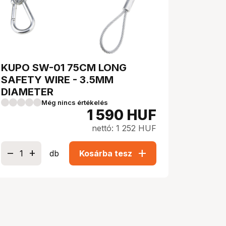
KUPO SW-01 75CM LONG
SAFETY WIRE - 3.5MM
DIAMETER
Még nincs értékelés
1 590
HUF
nettó: 1 252 HUF
add
db
Kosárba tesz