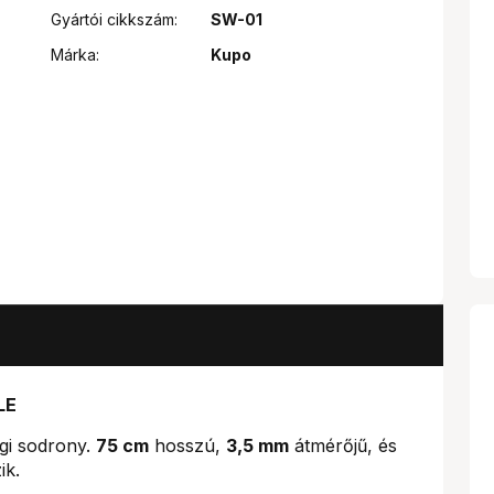
Gyártói cikkszám:
SW-01
Márka:
Kupo
LE
gi sodrony.
75 cm
hosszú,
3,5 mm
átmérőjű, és
ik.