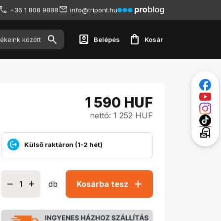
+36 1 808 9888
info@tripont.hu
account_box
shopping_bag
Belépés
Kosár
1 590
HUF
nettó: 1 252 HUF
local_post_office
Külső raktáron (1-2 hét)
add
db
Kosárba tesz