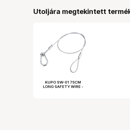
Utoljára megtekintett termé
KUPO SW-01 75CM
LONG SAFETY WIRE -
3.5MM DIAMETER