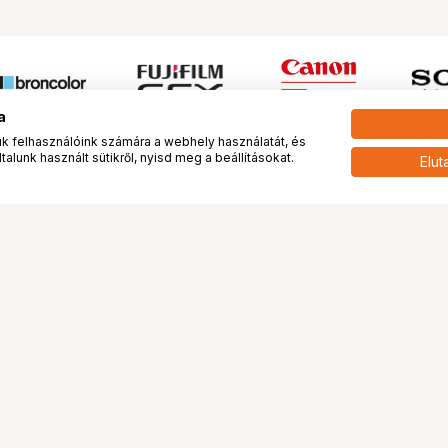
a
 felhasználóink számára a webhely használatát, és
alunk használt sütikről, nyisd meg a beállításokat.
Elut
 meg minket!
További oldalaink
tkozunk
Fotókönyv
 véleménye rólunk
Fotólabor
óterem és Stúdió
Digitalizálás
vények
PhaseOne
tya
Bluechip
tya
Problog