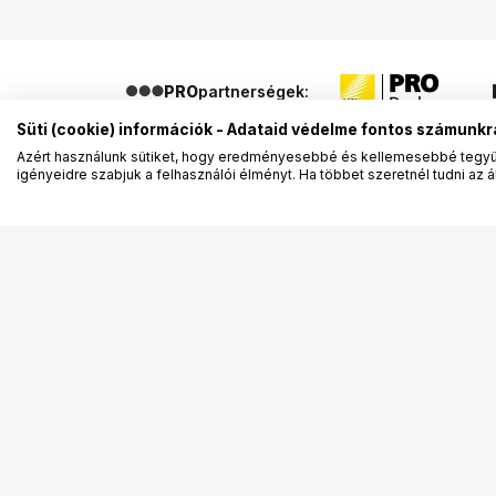
PRO
partnerségek:
Süti (cookie) információk - Adataid védelme fontos számunkr
Azért használunk sütiket, hogy eredményesebbé és kellemesebbé tegyük
igényeidre szabjuk a felhasználói élményt. Ha többet szeretnél tudni az ált
Segítség a vásárláshoz
Ismerj
Fizetési lehetőségek
Bemuta
Szállítással kapcsolatos részletek
Vevőink
Reklamáció és termékvisszaküldés
Bemutat
Fogyasztói elállás
Rendez
Adattörlő kódok
Diákkár
Cofidis Express áruhitel
VIP kár