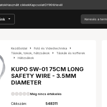
atok
Használt cikkek
Kapcsolat
GYIK
Hírlevél
arrow_drop_down
ink
arrow_right
arrow_right
Kezdőoldal
Fotó és Videótechnika
arrow_right
Táskák, tokok, hátizsákok
Táskák és kofferek
arrow_right
Hátizsákok
KUPO SW-01 75CM LONG
SAFETY WIRE - 3.5MM
DIAMETER
Még nincs értékelés
Cikkszám:
548311