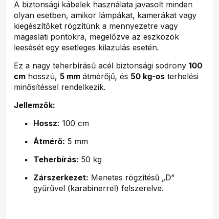
A biztonsági kábelek használata javasolt minden
olyan esetben, amikor lámpákat, kamerákat vagy
kiegészítőket rögzítünk a mennyezetre vagy
magaslati pontokra, megelőzve az eszközök
leesését egy esetleges kilazulás esetén.
Ez a nagy teherbírású acél biztonsági sodrony
100
cm
hosszú,
5 mm
átmérőjű, és
50 kg-os
terhelési
minősítéssel rendelkezik.
Jellemzők:
Hossz:
100 cm
Átmérő:
5 mm
Teherbírás:
50 kg
Zárszerkezet:
Menetes rögzítésű „D”
gyűrűvel (karabinerrel) felszerelve.