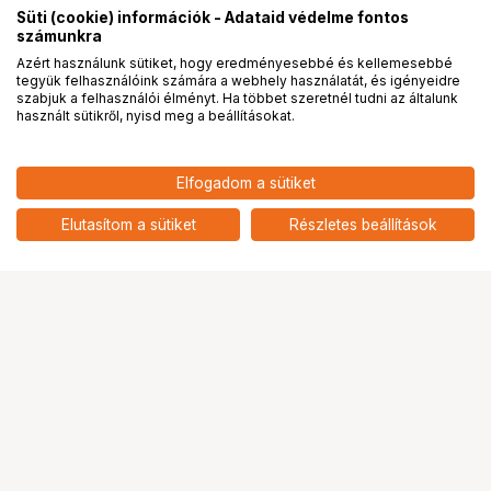
Süti (cookie) információk - Adataid védelme fontos
számunkra
Azért használunk sütiket, hogy eredményesebbé és kellemesebbé
tegyük felhasználóink számára a webhely használatát, és igényeidre
PRO
partnerségek
szabjuk a felhasználói élményt. Ha többet szeretnél tudni az általunk
használt sütikről, nyisd meg a beállításokat.
2 189
HUF
Elfogadom a sütiket
KUPO SW-03 100 CM LONG
nettó: 1 724 HUF
SAFETY WIRE - 5.0MM
add
DIAMETER
Elutasítom a sütiket
Részletes beállítások
Ugrás az oldal tetejére
Segítség a vásárláshoz
Fizetési lehetőségek
Szállítással kapcsolatos részletek
Reklamáció és termékvisszaküldés