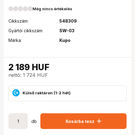
Még nincs értékelés
Cikkszám:
548309
Gyártói cikkszám:
SW-03
Márka:
Kupo
2 189
HUF
nettó: 1 724 HUF
Külső raktáron (1-2 hét)
add
db
Kosárba tesz