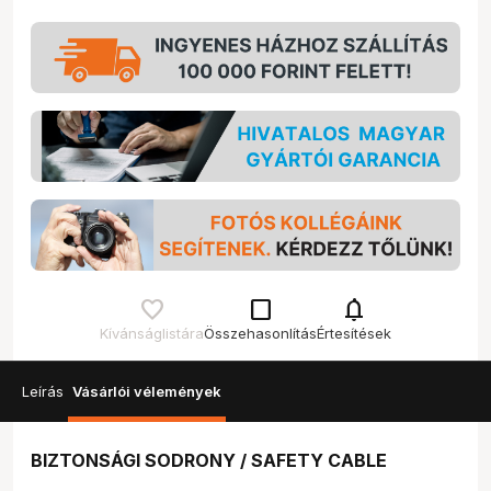
check_box_outline_blank
notifications
Kívánságlistára
Összehasonlítás
Értesítések
Leírás
Vásárlói vélemények
BIZTONSÁGI SODRONY / SAFETY CABLE