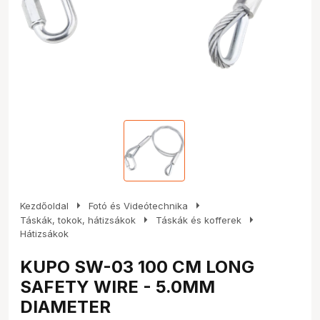
arrow_right
arrow_right
Kezdőoldal
Fotó és Videótechnika
arrow_right
arrow_right
Táskák, tokok, hátizsákok
Táskák és kofferek
Hátizsákok
KUPO SW-03 100 CM LONG
SAFETY WIRE - 5.0MM
DIAMETER