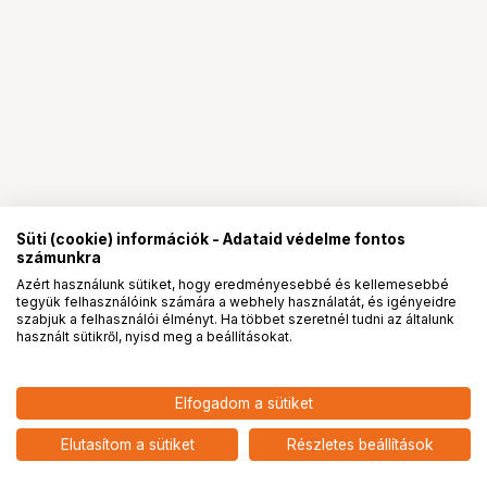
Süti (cookie) információk - Adataid védelme fontos
számunkra
Azért használunk sütiket, hogy eredményesebbé és kellemesebbé
tegyük felhasználóink számára a webhely használatát, és igényeidre
PRO
partnerségek
szabjuk a felhasználói élményt. Ha többet szeretnél tudni az általunk
használt sütikről, nyisd meg a beállításokat.
6 700
HUF
Elfogadom a sütiket
NIKON SS-SU800 tok az SU-
nettó: 5 276 HUF
800-hoz
add
Elutasítom a sütiket
Részletes beállítások
5