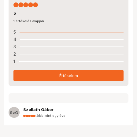
5
1 értékelés alapján
5
4
3
2
1
Értékelem
Szollath Gábor
SzG
több mint egy éve