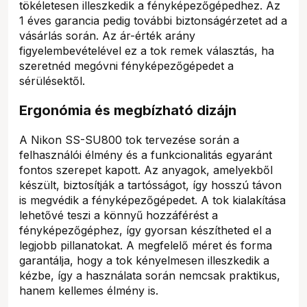
tökéletesen illeszkedik a fényképezőgépedhez. Az
1 éves garancia pedig további biztonságérzetet ad a
vásárlás során. Az ár-érték arány
figyelembevételével ez a tok remek választás, ha
szeretnéd megóvni fényképezőgépedet a
sérülésektől.
Ergonómia és megbízható dizájn
A Nikon SS-SU800 tok tervezése során a
felhasználói élmény és a funkcionalitás egyaránt
fontos szerepet kapott. Az anyagok, amelyekből
készült, biztosítják a tartósságot, így hosszú távon
is megvédik a fényképezőgépedet. A tok kialakítása
lehetővé teszi a könnyű hozzáférést a
fényképezőgéphez, így gyorsan készítheted el a
legjobb pillanatokat. A megfelelő méret és forma
garantálja, hogy a tok kényelmesen illeszkedik a
kézbe, így a használata során nemcsak praktikus,
hanem kellemes élmény is.