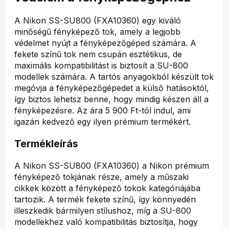
A Nikon SS-SU800 (FXA10360) egy kiváló
minőségű fényképező tok, amely a legjobb
védelmet nyújt a fényképezőgéped számára. A
fekete színű tok nem csupán esztétikus, de
maximális kompatibilitást is biztosít a SU-800
modellek számára. A tartós anyagokból készült tok
megóvja a fényképezőgépedet a külső hatásoktól,
így biztos lehetsz benne, hogy mindig készen áll a
fényképezésre. Az ára 5 900 Ft-tól indul, ami
igazán kedvező egy ilyen prémium termékért.
Termékleírás
A Nikon SS-SU800 (FXA10360) a Nikon prémium
fényképező tokjának része, amely a műszaki
cikkek között a fényképező tokok kategóriájába
tartozik. A termék fekete színű, így könnyedén
illeszkedik bármilyen stílushoz, míg a SU-800
modellekhez való kompatibilitás biztosítja, hogy