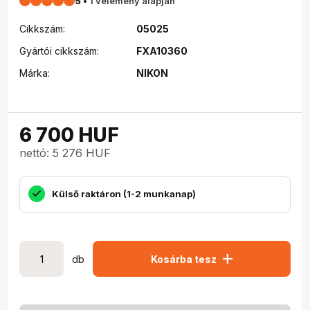
5
•
1 vélemény alapján
Cikkszám:
05025
Gyártói cikkszám:
FXA10360
Márka:
NIKON
6 700
HUF
nettó: 5 276 HUF
Külső raktáron (1-2 munkanap)
add
db
Kosárba tesz