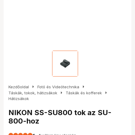
arrow_right
arrow_right
Kezdőoldal
Fotó és Videótechnika
arrow_right
arrow_right
Táskák, tokok, hátizsákok
Táskák és kofferek
Hátizsákok
NIKON SS-SU800 tok az SU-
800-hoz