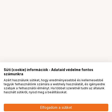
Süti (cookie) információk - Adataid védelme fontos
számunkra
Azért használunk sütiket, hogy eredményesebbé és kellemesebbé
tegyük felhasználóink számára a webhely használatát, és igényeidre
PRO
partnerségek
szabjuk a felhasználói élményt. Ha többet szeretnél tudni az általunk
használt sütikről, nyisd meg a beállításokat.
6 700
HUF
Elfogadom a sütiket
nettó: 5 276 HUF
NIKON SS-SX1 tok az SX-1