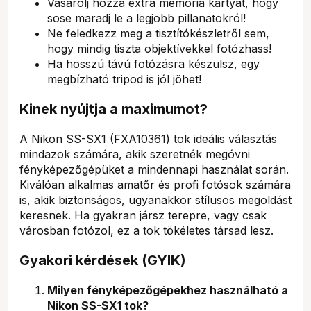
Vásárolj hozzá extra memória kártyát, hogy
sose maradj le a legjobb pillanatokról!
Ne feledkezz meg a tisztítókészletről sem,
hogy mindig tiszta objektívekkel fotózhass!
Ha hosszú távú fotózásra készülsz, egy
megbízható tripod is jól jöhet!
Kinek nyújtja a maximumot?
A Nikon SS-SX1 (FXA10361) tok ideális választás
mindazok számára, akik szeretnék megóvni
fényképezőgépüket a mindennapi használat során.
Kiválóan alkalmas amatőr és profi fotósok számára
is, akik biztonságos, ugyanakkor stílusos megoldást
keresnek. Ha gyakran jársz terepre, vagy csak
városban fotózol, ez a tok tökéletes társad lesz.
Gyakori kérdések (GYIK)
Milyen fényképezőgépekhez használható a
Nikon SS-SX1 tok?