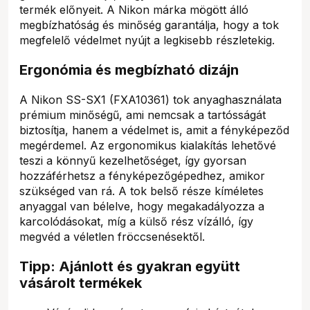
termék előnyeit. A Nikon márka mögött álló
megbízhatóság és minőség garantálja, hogy a tok
megfelelő védelmet nyújt a legkisebb részletekig.
Ergonómia és megbízható dizájn
A Nikon SS-SX1 (FXA10361) tok anyaghasználata
prémium minőségű, ami nemcsak a tartósságát
biztosítja, hanem a védelmet is, amit a fényképeződ
megérdemel. Az ergonomikus kialakítás lehetővé
teszi a könnyű kezelhetőséget, így gyorsan
hozzáférhetsz a fényképezőgépedhez, amikor
szükséged van rá. A tok belső része kíméletes
anyaggal van bélelve, hogy megakadályozza a
karcolódásokat, míg a külső rész vízálló, így
megvéd a véletlen fröccsenésektől.
Tipp: Ajánlott és gyakran együtt
vásárolt termékek