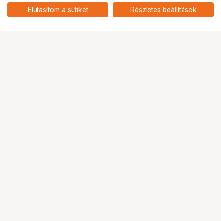
adaptergyűrűhöz
add
Elutasítom a sütiket
Részletes beállítások
Ugrás az oldal tetejére
Segítség a vásárláshoz
Fizetési lehetőségek
Szállítással kapcsolatos részletek
Reklamáció és termékvisszaküldés
Fogyasztói elállás
Adattörlő kódok
Cofidis Express áruhitel
Lízing lehetőségek
Ajándékutalvány
Gyakran Ismételt Kérdések