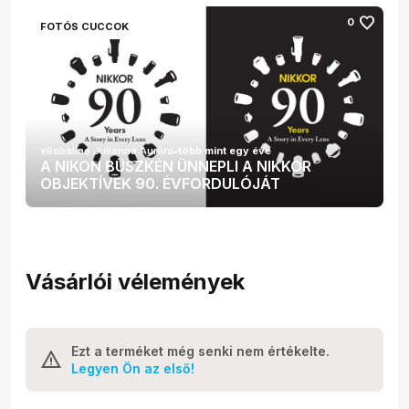
favorite
0
FOTÓS CUCCOK
xRobalino Julianna Auróra
•
több mint egy éve
A NIKON BÜSZKÉN ÜNNEPLI A NIKKOR
OBJEKTÍVEK 90. ÉVFORDULÓJÁT
Vásárlói vélemények
Ezt a terméket még senki nem értékelte.
Legyen Ön az első!