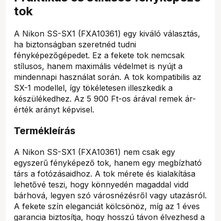
tok
A Nikon SS-SX1 (FXA10361) egy kiváló választás,
ha biztonságban szeretnéd tudni
fényképezőgépedet. Ez a fekete tok nemcsak
stílusos, hanem maximális védelmet is nyújt a
mindennapi használat során. A tok kompatibilis az
SX-1 modellel, így tökéletesen illeszkedik a
készülékedhez. Az 5 900 Ft-os árával remek ár-
érték arányt képvisel.
Termékleírás
A Nikon SS-SX1 (FXA10361) nem csak egy
egyszerű fényképező tok, hanem egy megbízható
társ a fotózásaidhoz. A tok mérete és kialakítása
lehetővé teszi, hogy könnyedén magaddal vidd
bárhová, legyen szó városnézésről vagy utazásról.
A fekete szín eleganciát kölcsönöz, míg az 1 éves
garancia biztosítja, hogy hosszú távon élvezhesd a