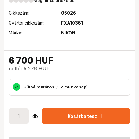
Még nincs értékelés
Cikkszám:
05026
Gyártói cikkszám:
FXA10361
Márka:
NIKON
6 700
HUF
nettó: 5 276 HUF
Külső raktáron (1-2 munkanap)
add
db
Kosárba tesz