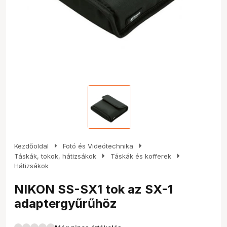
arrow_right
arrow_right
Kezdőoldal
Fotó és Videótechnika
arrow_right
arrow_right
Táskák, tokok, hátizsákok
Táskák és kofferek
Hátizsákok
NIKON SS-SX1 tok az SX-1
adaptergyűrűhöz