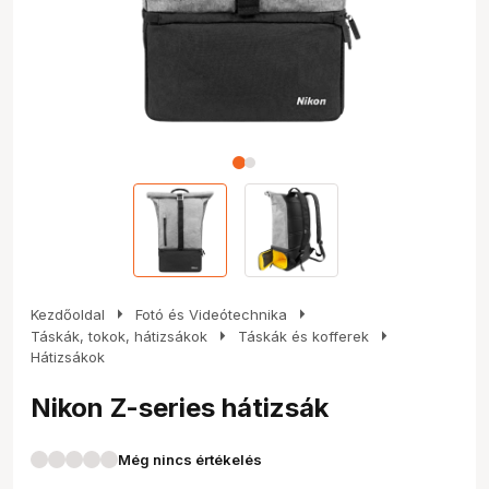
arrow_right
arrow_right
Kezdőoldal
Fotó és Videótechnika
arrow_right
arrow_right
Táskák, tokok, hátizsákok
Táskák és kofferek
Hátizsákok
Nikon Z-series hátizsák
Még nincs értékelés