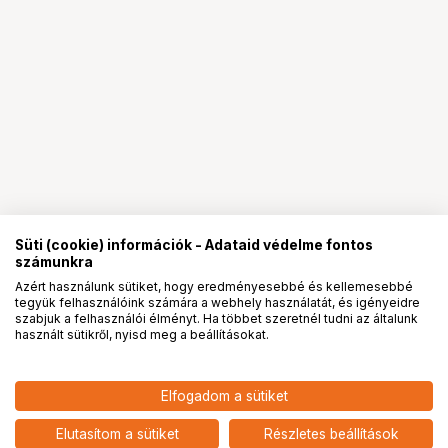
Süti (cookie) információk - Adataid védelme fontos
számunkra
Azért használunk sütiket, hogy eredményesebbé és kellemesebbé
tegyük felhasználóink számára a webhely használatát, és igényeidre
PRO
partnerségek
szabjuk a felhasználói élményt. Ha többet szeretnél tudni az általunk
használt sütikről, nyisd meg a beállításokat.
22 900
HUF
Elfogadom a sütiket
nettó: 18 032 HUF
Nikon Z-series hátizsák
add
Elutasítom a sütiket
Részletes beállítások