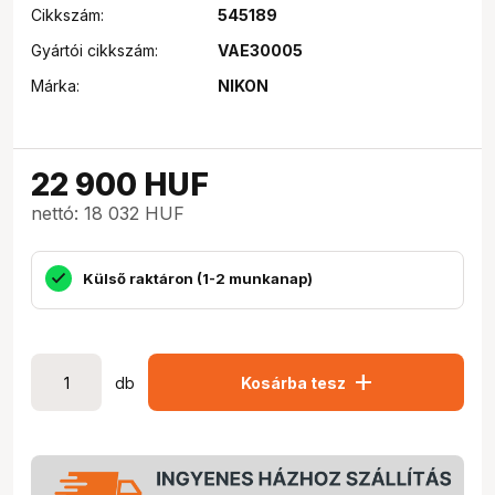
Cikkszám:
545189
Gyártói cikkszám:
VAE30005
Márka:
NIKON
22 900
HUF
nettó: 18 032 HUF
Külső raktáron (1-2 munkanap)
add
db
Kosárba tesz