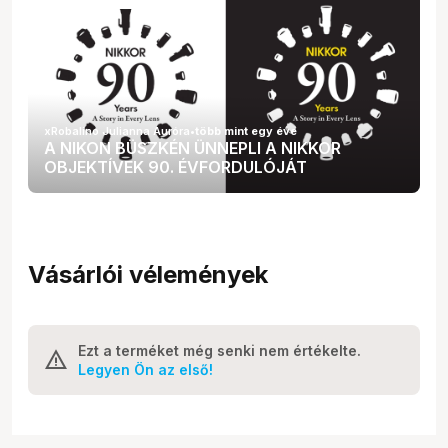
xRobalino Julianna Auróra
•
több mint egy éve
A NIKON BÜSZKÉN ÜNNEPLI A NIKKOR
OBJEKTÍVEK 90. ÉVFORDULÓJÁT
Vásárlói vélemények
Ezt a terméket még senki nem értékelte.
Legyen Ön az első!