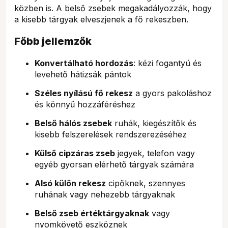
közben is. A belső zsebek megakadályozzák, hogy
a kisebb tárgyak elveszjenek a fő rekeszben.
Főbb jellemzők
Konvertálható hordozás
: kézi fogantyú és
levehető hátizsák pántok
Széles nyílású fő rekesz
a gyors pakoláshoz
és könnyű hozzáféréshez
Belső hálós zsebek
ruhák, kiegészítők és
kisebb felszerelések rendszerezéséhez
Külső cipzáras zseb
jegyek, telefon vagy
egyéb gyorsan elérhető tárgyak számára
Alsó külön rekesz
cipőknek, szennyes
ruhának vagy nehezebb tárgyaknak
Belső zseb értéktárgyaknak
vagy
nyomkövető eszköznek