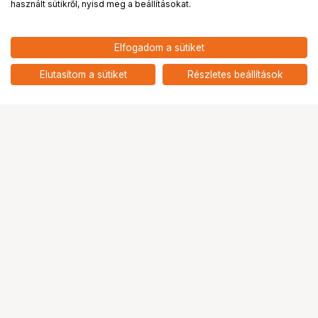
használt sütikről, nyisd meg a beállításokat.
48 481
HUF
Elfogadom a sütiket
nettó: 38 174 HUF
WANDRD CARRYALL DUFFEL 30L
AEGEAN BLUE
add
Elutasítom a sütiket
Részletes beállítások
Ugrás az oldal tetejére
Segítség a vásárláshoz
Fizetési lehetőségek
Szállítással kapcsolatos részletek
Reklamáció és termékvisszaküldés
Fogyasztói elállás
Adattörlő kódok
Cofidis Express áruhitel