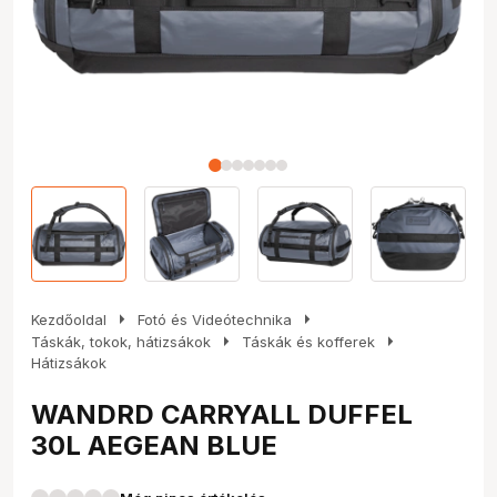
arrow_right
arrow_right
Kezdőoldal
Fotó és Videótechnika
arrow_right
arrow_right
Táskák, tokok, hátizsákok
Táskák és kofferek
Hátizsákok
WANDRD CARRYALL DUFFEL
30L AEGEAN BLUE