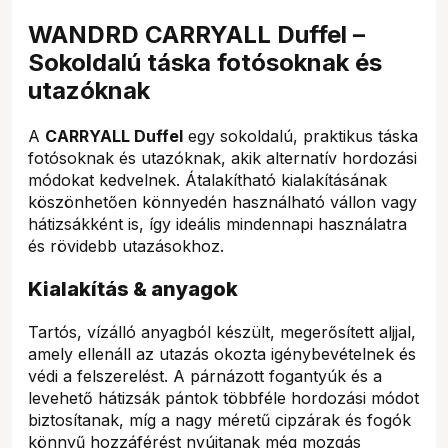
WANDRD CARRYALL Duffel –
Sokoldalú táska fotósoknak és
utazóknak
A
CARRYALL Duffel
egy sokoldalú, praktikus táska
fotósoknak és utazóknak, akik alternatív hordozási
módokat kedvelnek. Átalakítható kialakításának
köszönhetően könnyedén használható vállon vagy
hátizsákként is, így ideális mindennapi használatra
és rövidebb utazásokhoz.
Kialakítás & anyagok
Tartós, vízálló anyagból készült, megerősített aljjal,
amely ellenáll az utazás okozta igénybevételnek és
védi a felszerelést. A párnázott fogantyúk és a
levehető hátizsák pántok többféle hordozási módot
biztosítanak, míg a nagy méretű cipzárak és fogók
könnyű hozzáférést nyújtanak még mozgás