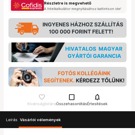
Részletre is megvehető
A hitelkalkulátor megnyitásához kattintson ide!
check_box_outline_blank
notifications
Kívánságlistára
Összehasonlítás
Értesítések
Leírás
Vásárlói vélemények