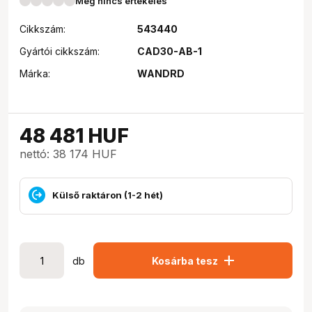
Még nincs értékelés
Cikkszám:
543440
Gyártói cikkszám:
CAD30-AB-1
Márka:
WANDRD
48 481
HUF
nettó: 38 174 HUF
Külső raktáron (1-2 hét)
add
db
Kosárba tesz