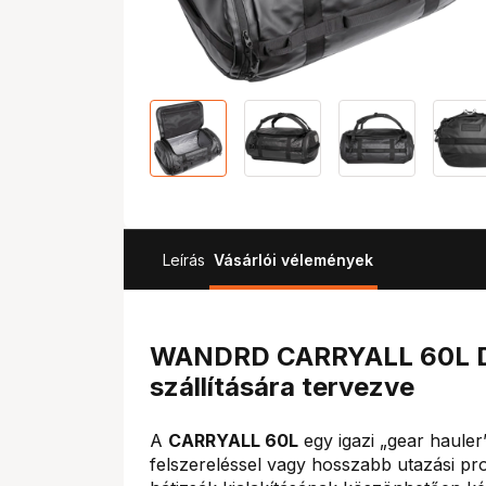
Leírás
Vásárlói vélemények
WANDRD CARRYALL 60L Duff
szállítására tervezve
A
CARRYALL 60L
egy igazi „gear hauler
felszereléssel vagy hosszabb utazási pr