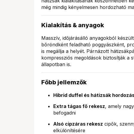
hátizsák kialakításának köszönhetően k
még mindig kényelmesen hordozható ma
Kialakítás & anyagok
Masszív, időjárásálló anyagokból készült
bőröndként feladható poggyászként, produ
is megállja a helyét. Párnázott hátizsákp
kompressziós megoldások biztosítják a s
állapotban is.
Főbb jellemzők
Hibrid duffel és hátizsák hordozá
Extra tágas fő rekesz
, amely nagy
befogadni
Alsó cipzáras rekesz
cipők, szenn
elkülönítésére