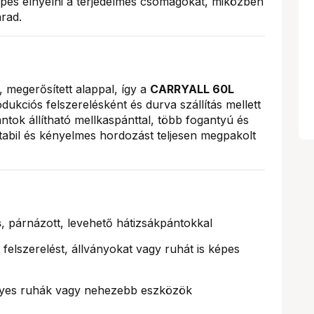
épes elnyelni a terjedelmes csomagokat, miközben
rad.
, megerősített alappal, így a
CARRYALL 60L
kciós felszerelésként és durva szállítás mellett
ántok állítható mellkaspánttal, több fogantyú és
tabil és kényelmes hordozást teljesen megpakolt
s
, párnázott, levehető hátizsákpántokkal
 felszerelést, állványokat vagy ruhát is képes
yes ruhák vagy nehezebb eszközök