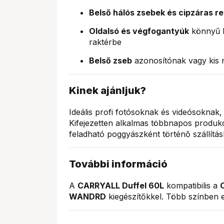
Belső hálós zsebek és cipzáras r
Oldalsó és végfogantyúk
könnyű b
raktérbe
Belső zseb
azonosítónak vagy kis
Kinek ajánljuk?
Ideális profi fotósoknak és videósoknak,
Kifejezetten alkalmas többnapos produk
feladható poggyászként történő szállítás
További információ
A
CARRYALL Duffel 60L
kompatibilis a
WANDRD
kiegészítőkkel. Több színben e