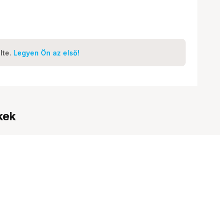
lte.
Legyen Ön az első!
kek