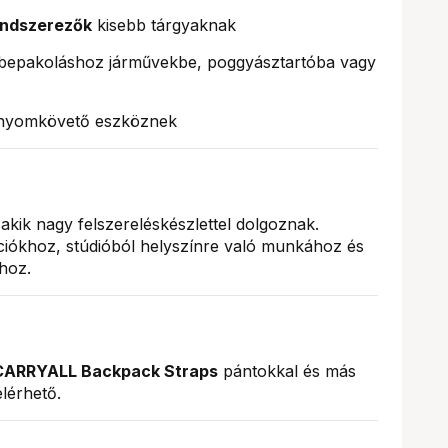
endszerezők
kisebb tárgyaknak
epakoláshoz járművekbe, poggyásztartóba vagy
 nyomkövető eszköznek
 akik nagy felszereléskészlettel dolgoznak.
ciókhoz, stúdióból helyszínre való munkához és
hoz.
CARRYALL Backpack Straps
pántokkal és más
lérhető.