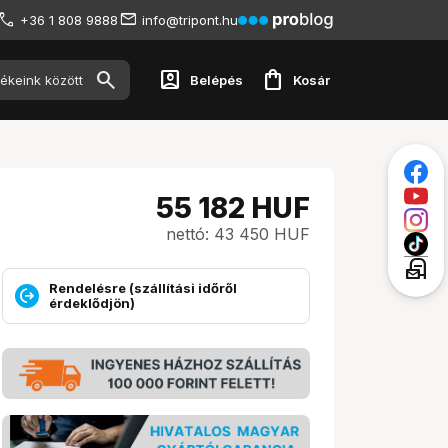
+36 1 808 9888
info@tripont.hu
account_box
shopping_bag
Belépés
Kosár
55 182
HUF
nettó: 43 450 HUF
local_post_office
Rendelésre (szállítási időről
érdeklődjön)