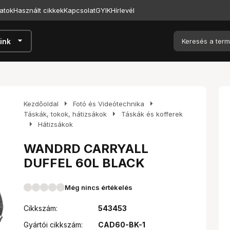
atok
Használt cikkek
Kapcsolat
GYIK
Hírlevél
arrow_drop_down
ink
arrow_right
arrow_right
Kezdőoldal
Fotó és Videótechnika
arrow_right
Táskák, tokok, hátizsákok
Táskák és kofferek
arrow_right
Hátizsákok
WANDRD CARRYALL
DUFFEL 60L BLACK
Még nincs értékelés
Cikkszám:
543453
Gyártói cikkszám:
CAD60-BK-1