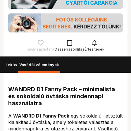
check_box_outline_blank
notifications
Kívánságlistára
Összehasonlítás
Értesítések
Leírás
Vásárlói vélemények
WANDRD D1 Fanny Pack – minimalista
és sokoldalú övtáska mindennapi
használatra
A
WANDRD D1 Fanny Pack
egy sokoldalú, letisztult
kialakítású övtáska, amely tökéletes választás a
mindennapokra és utazáshoz egyaránt. Viselhető