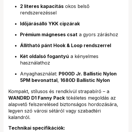
2 literes kapacitás
okos belső
rendszerezéssel
Időjárásálló YKK cipzárak
Prémium mágneses csat
a gyors záráshoz
Állítható pánt Hook & Loop rendszerrel
Két oldalsó fogantyú
a kényelmes
használathoz
Anyaghasználat:
P900D Jr. Ballistic Nylon
5PM bevonattal
,
1680D Ballistic Nylon
Kompakt, stílusos és rendkívül strapabíró – a
WANDRD D1 Fanny Pack
tökéletes megoldás az
alapvető felszerelésed biztonságos hordozására,
legyen szó városi sétáról vagy szabadtéri
kalandról.
Technikai specifikációk: