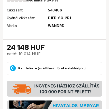
Még nincs értékelés
Cikkszám:
543486
Gyártói cikkszám:
D1FP-SO-2R1
Márka:
WANDRD
24 148
HUF
nettó: 19 014 HUF
Rendelésre (szállítási időről érdeklődjön)