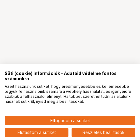
Süti (cookie) információk - Adataid védelme fontos
számunkra
Azért használunk sütiket, hogy eredményesebbé és kellemesebbé
tegyük felhasználóink számára a webhely használatát, és igényeidre
PRO
partnerségek
szabjuk a felhasználói élményt. Ha többet szeretnél tudni az általunk
használt sütikről, nyisd meg a beállításokat.
Elfogadom a sütiket
WANDRD D1 FANNY PACK SEDONA
24 148
HUF
ORANGE
Elutasítom a sütiket
Részletes beállítások
nettó: 19 014 HUF