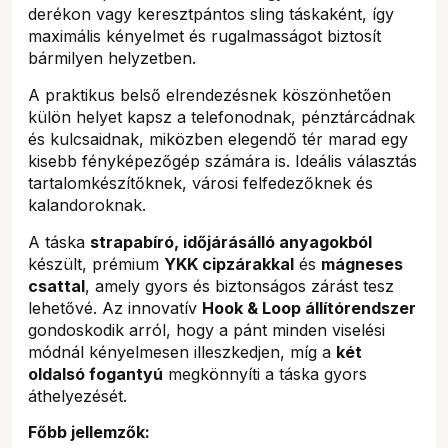
derékon vagy keresztpántos sling táskaként, így
maximális kényelmet és rugalmasságot biztosít
bármilyen helyzetben.
A praktikus belső elrendezésnek köszönhetően
külön helyet kapsz a telefonodnak, pénztárcádnak
és kulcsaidnak, miközben elegendő tér marad egy
kisebb fényképezőgép számára is. Ideális választás
tartalomkészítőknek, városi felfedezőknek és
kalandoroknak.
A táska
strapabíró, időjárásálló anyagokból
készült, prémium
YKK cipzárakkal
és
mágneses
csattal
, amely gyors és biztonságos zárást tesz
lehetővé. Az innovatív
Hook & Loop állítórendszer
gondoskodik arról, hogy a pánt minden viselési
módnál kényelmesen illeszkedjen, míg a
két
oldalsó fogantyú
megkönnyíti a táska gyors
áthelyezését.
Főbb jellemzők: