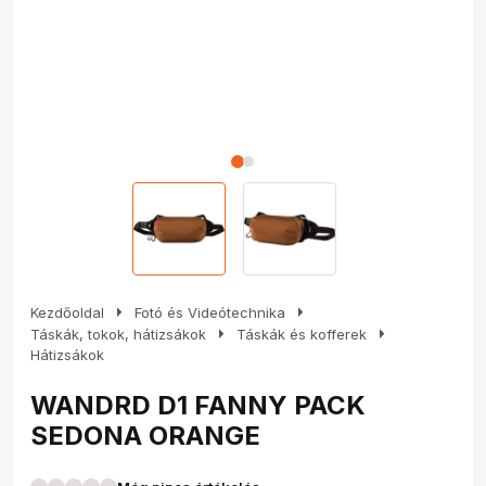
arrow_right
arrow_right
Kezdőoldal
Fotó és Videótechnika
arrow_right
arrow_right
Táskák, tokok, hátizsákok
Táskák és kofferek
Hátizsákok
WANDRD D1 FANNY PACK
SEDONA ORANGE