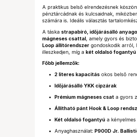
A praktikus belső elrendezésnek köszön
pénztárcádnak és kulcsaidnak, miközbe
számára is. Ideális választás tartalomké
A táska
strapabíró, időjárásálló anyag
mágneses csattal
, amely gyors és bizt
Loop állítórendszer
gondoskodik arról, 
illeszkedjen, míg a
két oldalsó fogantyú
Főbb jellemzők:
2 literes kapacitás
okos belső ren
Időjárásálló YKK cipzárak
Prémium mágneses csat
a gyors 
Állítható pánt Hook & Loop rendsz
Két oldalsó fogantyú
a kényelmes 
Anyaghasználat:
P900D Jr. Ballis