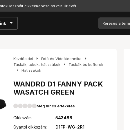
atok
Használt cikkek
Kapcsolat
GYIK
Hírlevél
arrow_drop_down
ink
arrow_right
arrow_right
Kezdőoldal
Fotó és Videótechnika
arrow_right
Táskák, tokok, hátizsákok
Táskák és kofferek
arrow_right
Hátizsákok
WANDRD D1 FANNY PACK
WASATCH GREEN
Még nincs értékelés
Cikkszám:
543488
Gyártói cikkszám:
D1FP-WG-2R1