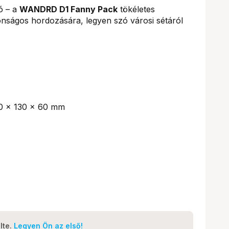
ó – a
WANDRD D1 Fanny Pack
tökéletes
onságos hordozására, legyen szó városi sétáról
0 × 130 × 60 mm
lte.
Legyen Ön az első!