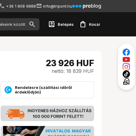
+36 1 808 9888
info@tripont.hu
account_box
shopping_bag
Belépés
Kosár
23 926
HUF
nettó: 18 839 HUF
local_post_office
Rendelésre (szállítási időről
érdeklődjön)