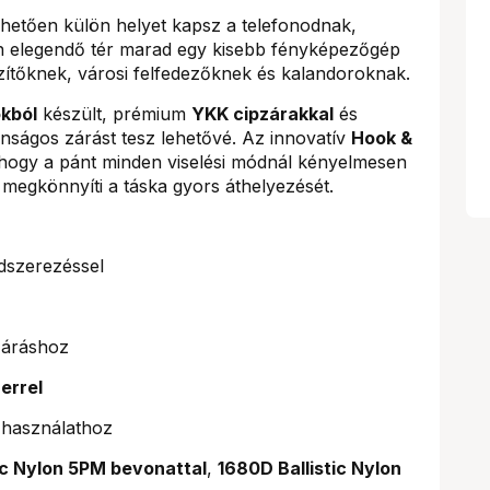
hetően külön helyet kapsz a telefonodnak,
n elegendő tér marad egy kisebb fényképezőgép
szítőknek, városi felfedezőknek és kalandoroknak.
okból
készült, prémium
YKK cipzárakkal
és
onságos zárást tesz lehetővé. Az innovatív
Hook &
hogy a pánt minden viselési módnál kényelmesen
megkönnyíti a táska gyors áthelyezését.
dszerezéssel
záráshoz
errel
használathoz
tic Nylon 5PM bevonattal
,
1680D Ballistic Nylon