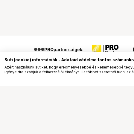
PRO
partnerségek:
Süti (cookie) információk - Adataid védelme fontos számunkr
Azért használunk sütiket, hogy eredményesebbé és kellemesebbé tegyük
igényeidre szabjuk a felhasználói élményt. Ha többet szeretnél tudni az ált
Segítség a vásárláshoz
Ismerj
Fizetési lehetőségek
Bemuta
Szállítással kapcsolatos részletek
Vevőink
Reklamáció és termékvisszaküldés
Bemutat