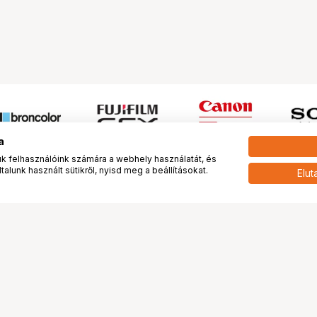
a
 felhasználóink számára a webhely használatát, és
alunk használt sütikről, nyisd meg a beállításokat.
Elut
 meg minket!
További oldalaink
tkozunk
Fotókönyv
 véleménye rólunk
Fotólabor
óterem és Stúdió
Digitalizálás