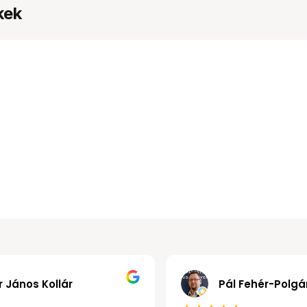
kek
Gábor János Kollár