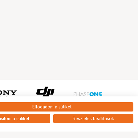
Elfogadom a sütiket
Ugrás az oldal tetejére
asítom a sütiket
Részletes beállítások