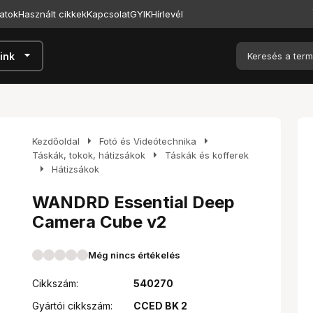
atok
Használt cikkek
Kapcsolat
GYIK
Hírlevél
arrow_drop_down
ink
arrow_right
arrow_right
Kezdőoldal
Fotó és Videótechnika
arrow_right
Táskák, tokok, hátizsákok
Táskák és kofferek
arrow_right
Hátizsákok
WANDRD Essential Deep
Camera Cube v2
Még nincs értékelés
Cikkszám:
540270
Gyártói cikkszám:
CCED BK 2