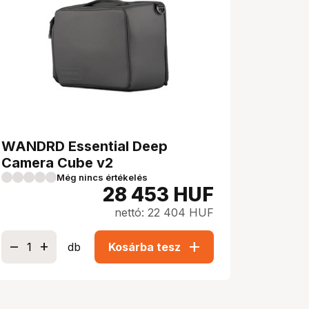
WANDRD Essential Deep
Camera Cube v2
Még nincs értékelés
28 453
HUF
nettó: 22 404 HUF
add
db
Kosárba tesz