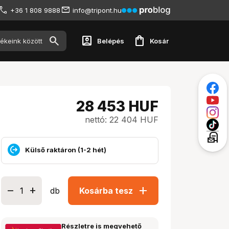
+36 1 808 9888
info@tripont.hu
account_box
shopping_bag
Belépés
Kosár
28 453
HUF
nettó: 22 404 HUF
local_post_office
Külső raktáron (1-2 hét)
add
db
Kosárba tesz
Részletre is megvehető