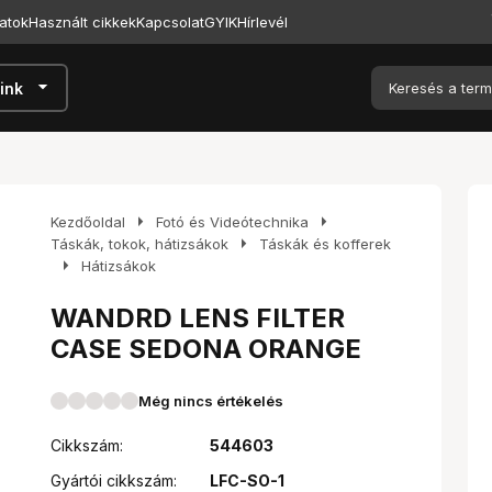
atok
Használt cikkek
Kapcsolat
GYIK
Hírlevél
arrow_drop_down
ink
arrow_right
arrow_right
Kezdőoldal
Fotó és Videótechnika
arrow_right
Táskák, tokok, hátizsákok
Táskák és kofferek
arrow_right
Hátizsákok
WANDRD LENS FILTER
CASE SEDONA ORANGE
Még nincs értékelés
Cikkszám:
544603
Gyártói cikkszám:
LFC-SO-1