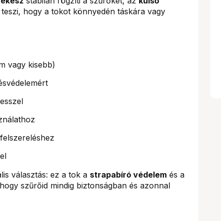
rekesz
stabilan rögzíti a szűrőket, az
külső
 teszi, hogy a tokot könnyedén táskára vagy
m vagy kisebb)
ésvédelemért
esszel
ználathoz
felszereléshez
el
is választás: ez a tok a
strapabíró védelem
és a
 hogy szűrőid mindig biztonságban és azonnal