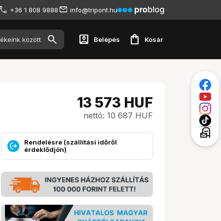
+36 1 808 9888
info@tripont.hu
account_box
shopping_bag
Belépés
Kosár
13 573
HUF
nettó: 10 687 HUF
local_post_office
Rendelésre (szállítási időről
érdeklődjön)