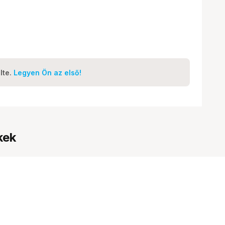
lte.
Legyen Ön az első!
kek