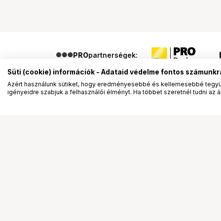
PRO
partnerségek:
Süti (cookie) információk - Adataid védelme fontos számunkr
Azért használunk sütiket, hogy eredményesebbé és kellemesebbé tegyük
igényeidre szabjuk a felhasználói élményt. Ha többet szeretnél tudni az ált
Segítség a vásárláshoz
Ismerj
Fizetési lehetőségek
Bemuta
Szállítással kapcsolatos részletek
Vevőink
Reklamáció és termékvisszaküldés
Bemutat
Fogyasztói elállás
Rendez
Adattörlő kódok
Diákkár