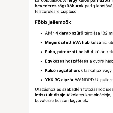
karcolódástól. A
négy külön párnázott 
hevederes rögzítőhurok
pedig lehetővé
felszerelésre csíptesd.
Főbb jellemzők
Akár
4 darab szűrő
tárolása (82 m
Megerősített EVA hab külső
az üt
Puha, párnázott belső
4 külön rek
Egykezes hozzáférés
a gyors has
Külső rögzítőhurok
táskához vagy 
YKK RC cipzár
WANDRD U-pullerr
Utazáshoz és szabadtéri fotózáshoz ideál
letisztult dizájn
tökéletes kombinációja,
bevetésre készen legyenek.