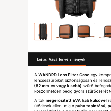
Leírás
Vásárlói vélemények
A
WANDRD Lens Filter Case
egy kompak
lencseszűrőiket biztonságosan és rendsz
(82 mm-es vagy kisebb)
szűrő befogadá
köszönhetően pedig gyors szűrőcserét t
A tok
megerősített EVA hab külsővel
re
ütődések ellen, míg a
puha tapintású, p