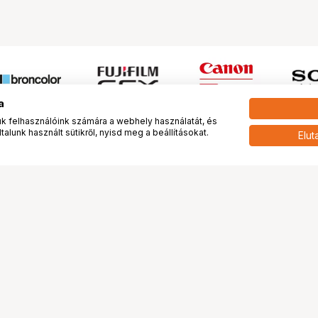
a
 felhasználóink számára a webhely használatát, és
alunk használt sütikről, nyisd meg a beállításokat.
Elut
 meg minket!
További oldalaink
tkozunk
Fotókönyv
 véleménye rólunk
Fotólabor
óterem és Stúdió
Digitalizálás
vények
PhaseOne
tya
Bluechip