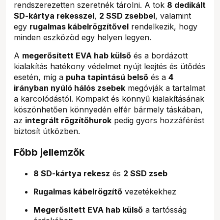
rendszerezetten szeretnék tárolni. A tok
8 dedikált
SD-kártya rekesszel
,
2 SSD zsebbel
, valamint
egy
rugalmas kábelrögzítővel
rendelkezik, hogy
minden eszközöd egy helyen legyen.
A
megerősített EVA hab külső
és a bordázott
kialakítás hatékony védelmet nyújt leejtés és ütődés
esetén, míg a
puha tapintású belső
és a
4
irányban nyúló hálós zsebek
megóvják a tartalmat
a karcolódástól. Kompakt és könnyű kialakításának
köszönhetően könnyedén elfér bármely táskában,
az
integrált rögzítőhurok
pedig gyors hozzáférést
biztosít útközben.
Főbb jellemzők
8 SD-kártya rekesz
és
2 SSD zseb
Rugalmas kábelrögzítő
vezetékekhez
Megerősített EVA hab külső
a tartósság