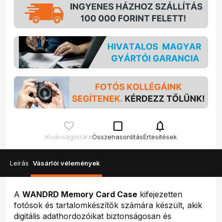
check_box_outline_blank
notifications
Kívánságlistára
Összehasonlítás
Értesítések
Leírás
Vásárlói vélemények
A
WANDRD Memory Card Case
kifejezetten
fotósok és tartalomkészítők számára készült, akik
digitális adathordozóikat biztonságosan és