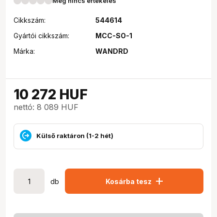
Még nincs értékelés
Cikkszám:
544614
Gyártói cikkszám:
MCC-SO-1
Márka:
WANDRD
10 272
HUF
nettó: 8 089 HUF
Külső raktáron (1-2 hét)
add
db
Kosárba tesz