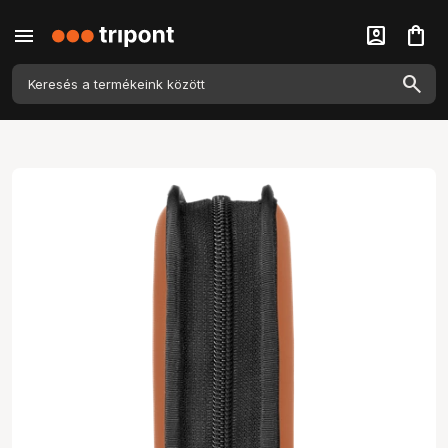
menu
account_box
shopping_bag