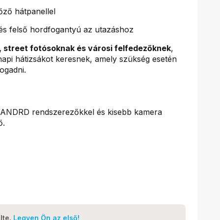
llőző hátpanellel
és felső hordfogantyú az utazáshoz
 street fotósoknak és városi felfedezőknek
,
napi hátizsákot keresnek, amely szükség esetén
ogadni.
WANDRD rendszerezőkkel és kisebb kamera
ő.
lte.
Legyen Ön az első!