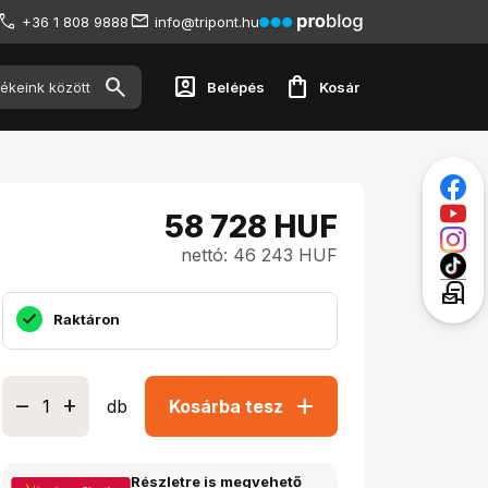
+36 1 808 9888
info@tripont.hu
account_box
shopping_bag
Belépés
Kosár
58 728
HUF
nettó: 46 243 HUF
local_post_office
Raktáron
add
db
Kosárba tesz
Részletre is megvehető