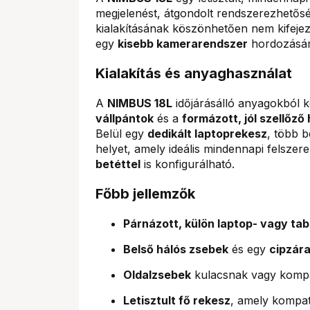
megjelenést, átgondolt rendszerezhetősé
kialakításának köszönhetően nem kifejez
egy
kisebb kamerarendszer
hordozására
Kialakítás és anyaghasználat
A
NIMBUS 18L
időjárásálló anyagokból ké
vállpántok
és a
formázott, jól szellőző
Belül egy
dedikált laptoprekesz
, több b
helyet, amely ideális mindennapi felszer
betéttel
is konfigurálható.
Főbb jellemzők
Párnázott, külön laptop- vagy ta
Belső hálós zsebek
és egy
cipzára
Oldalzsebek
kulacsnak vagy kompa
Letisztult fő rekesz
, amely kompat