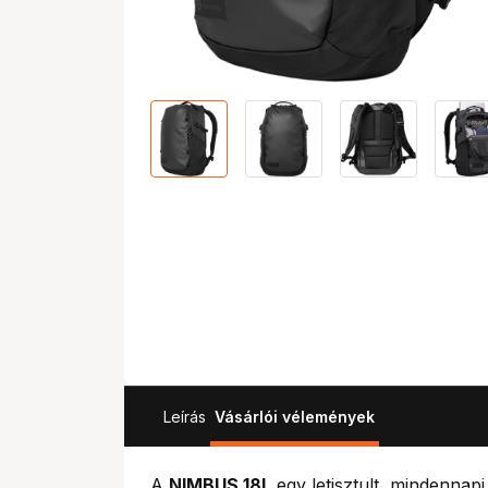
Leírás
Vásárlói vélemények
A
NIMBUS 18L
egy letisztult, mindennap