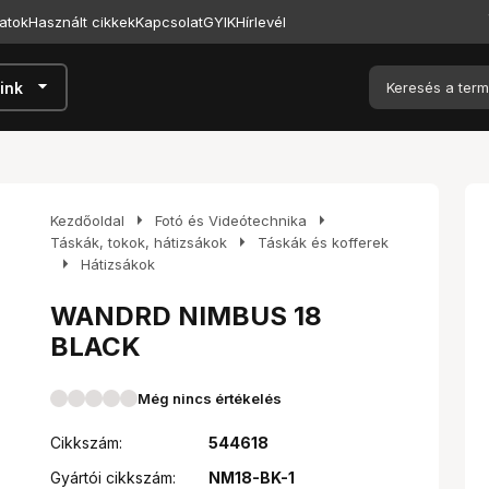
atok
Használt cikkek
Kapcsolat
GYIK
Hírlevél
arrow_drop_down
ink
arrow_right
arrow_right
Kezdőoldal
Fotó és Videótechnika
arrow_right
Táskák, tokok, hátizsákok
Táskák és kofferek
arrow_right
Hátizsákok
WANDRD NIMBUS 18
BLACK
Még nincs értékelés
Cikkszám:
544618
Gyártói cikkszám:
NM18-BK-1