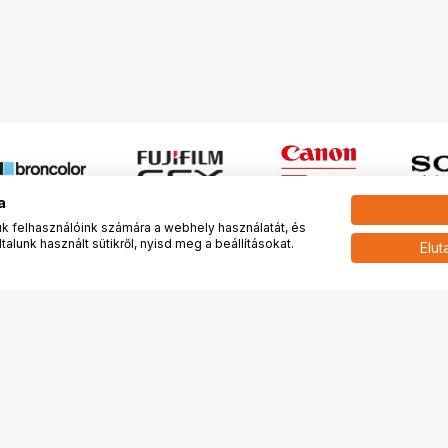
a
 felhasználóink számára a webhely használatát, és
alunk használt sütikről, nyisd meg a beállításokat.
Elut
 meg minket!
További oldalaink
tkozunk
Fotókönyv
 véleménye rólunk
Fotólabor
óterem és Stúdió
Digitalizálás