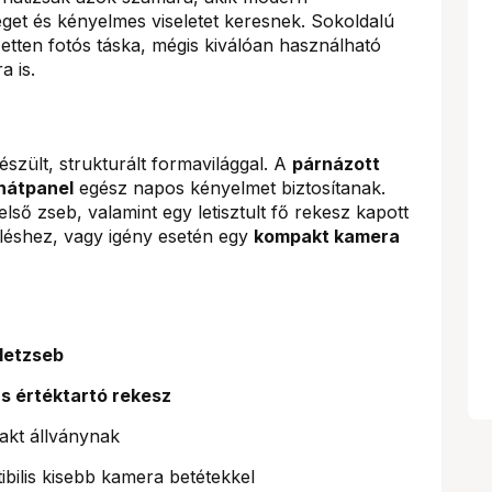
get és kényelmes viseletet keresnek. Sokoldalú
etten fotós táska, mégis kiválóan használható
 is.
szült, strukturált formavilággal. A
párnázott
 hátpanel
egész napos kényelmet biztosítanak.
első zseb, valamint egy letisztult fő rekesz kapott
eléshez, vagy igény esetén egy
kompakt kamera
bletzseb
s értéktartó rekesz
kt állványnak
ibilis kisebb kamera betétekkel