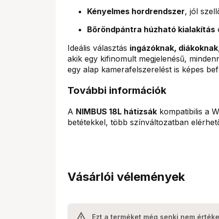
Kényelmes hordrendszer
, jól sze
Bőröndpántra húzható kialakítás
Ideális választás
ingázóknak, diákoknak,
akik egy kifinomult megjelenésű, minden
egy alap kamerafelszerelést is képes bef
További információk
A
NIMBUS 18L hátizsák
kompatibilis a 
betétekkel, több színváltozatban elérhet
Vásárlói vélemények
Ezt a terméket még senki nem értéke