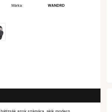
Márka:
WANDRD
i hátizsák azok számára, akik modern