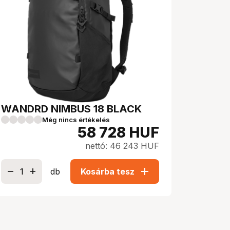
WANDRD NIMBUS 18 BLACK
Még nincs értékelés
58 728
HUF
nettó: 46 243 HUF
add
db
Kosárba tesz