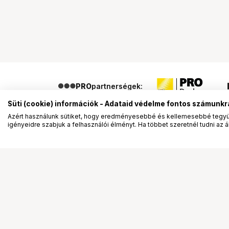
PRO
partnerségek:
Süti (cookie) információk - Adataid védelme fontos számunkr
Azért használunk sütiket, hogy eredményesebbé és kellemesebbé tegyük
igényeidre szabjuk a felhasználói élményt. Ha többet szeretnél tudni az ált
Segítség a vásárláshoz
Ismerj
Fizetési lehetőségek
Bemuta
Szállítással kapcsolatos részletek
Vevőink
Reklamáció és termékvisszaküldés
Bemutat