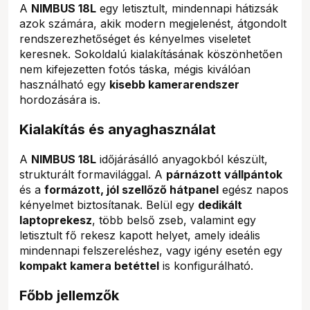
A
NIMBUS 18L
egy letisztult, mindennapi hátizsák
azok számára, akik modern megjelenést, átgondolt
rendszerezhetőséget és kényelmes viseletet
keresnek. Sokoldalú kialakításának köszönhetően
nem kifejezetten fotós táska, mégis kiválóan
használható egy
kisebb kamerarendszer
hordozására is.
Kialakítás és anyaghasználat
A
NIMBUS 18L
időjárásálló anyagokból készült,
strukturált formavilággal. A
párnázott vállpántok
és a
formázott, jól szellőző hátpanel
egész napos
kényelmet biztosítanak. Belül egy
dedikált
laptoprekesz
, több belső zseb, valamint egy
letisztult fő rekesz kapott helyet, amely ideális
mindennapi felszereléshez, vagy igény esetén egy
kompakt kamera betéttel
is konfigurálható.
Főbb jellemzők