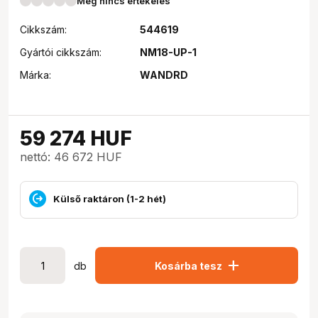
Még nincs értékelés
Cikkszám:
544619
Gyártói cikkszám:
NM18-UP-1
Márka:
WANDRD
59 274
HUF
nettó: 46 672 HUF
Külső raktáron (1-2 hét)
add
db
Kosárba tesz