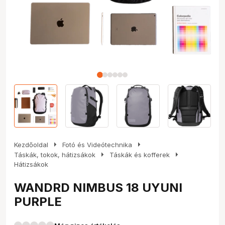
arrow_right
arrow_right
Kezdőoldal
Fotó és Videótechnika
arrow_right
arrow_right
Táskák, tokok, hátizsákok
Táskák és kofferek
Hátizsákok
WANDRD NIMBUS 18 UYUNI
PURPLE