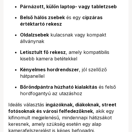
Párnázott, külön laptop- vagy tabletzseb
Belső hálós zsebek
és egy
cipzáras
értéktartó rekesz
Oldalzsebek
kulacsnak vagy kompakt
állványnak
Letisztult fő rekesz
, amely kompatibilis
kisebb kamera betétekkel
Kényelmes hordrendszer
, jól szellőző
hátpanellel
Bőröndpántra húzható kialakítás
és felső
hordfogantyú az utazáshoz
Ideális választás
ingázóknak, diákoknak, street
fotósoknak és városi felfedezőknek
, akik egy
kifinomult megjelenésű, mindennapi hátizsákot
keresnek, amely szükség esetén egy alap
kamerafelszerelést is képes befogadni.