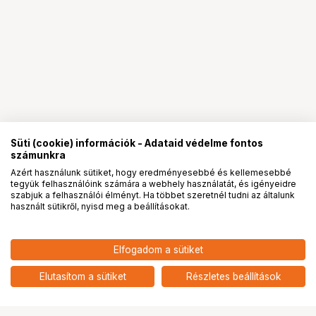
Süti (cookie) információk - Adataid védelme fontos
számunkra
Azért használunk sütiket, hogy eredményesebbé és kellemesebbé
tegyük felhasználóink számára a webhely használatát, és igényeidre
PRO
partnerségek
szabjuk a felhasználói élményt. Ha többet szeretnél tudni az általunk
használt sütikről, nyisd meg a beállításokat.
59 274
HUF
Elfogadom a sütiket
nettó: 46 672 HUF
WANDRD NIMBUS 18 UYUNI
PURPLE
add
Elutasítom a sütiket
Részletes beállítások
Ugrás az oldal tetejére