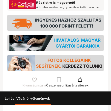
Részletre is megvehető
A hitelkalkulátor megnyitásához kattintson ide!
check_box_outline_blank
notifications
Kívánságlistára
Összehasonlítás
Értesítések
Leírás
Vásárlói vélemények