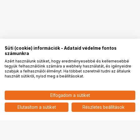
Süti (cookie) információk - Adataid védelme fontos
számunkra
Azért használunk sütiket, hogy eredményesebbé és kellemesebbé
tegyük felhasználóink számára a webhely használatát, és igényeidre
PRO
partnerségek
szabjuk a felhasználói élményt. Ha többet szeretnél tudni az általunk
használt sütikről, nyisd meg a beállításokat.
13 547
HUF
Elfogadom a sütiket
nettó: 10 667 HUF
WANDRD PREMIUM ACCESSORY
STRAP ARCHES RED
add
Elutasítom a sütiket
Részletes beállítások
Ugrás az oldal tetejére