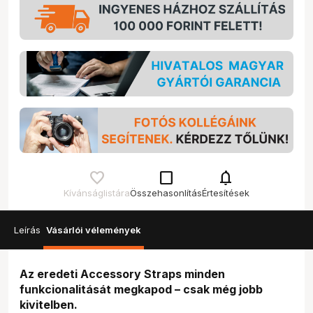
check_box_outline_blank
notifications
Kívánságlistára
Összehasonlítás
Értesítések
Leírás
Vásárlói vélemények
Az eredeti Accessory Straps minden
funkcionalitását megkapod – csak még jobb
kivitelben.