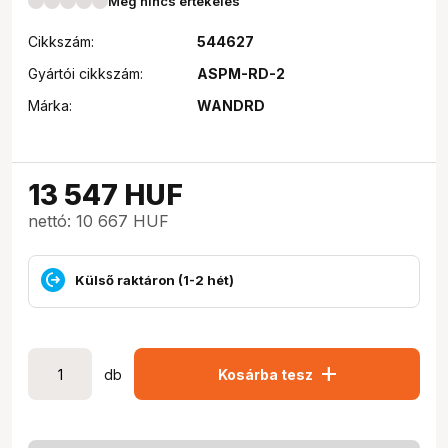
Még nincs értékelés
Cikkszám:
544627
Gyártói cikkszám:
ASPM-RD-2
Márka:
WANDRD
13 547
HUF
nettó: 10 667 HUF
Külső raktáron (1-2 hét)
add
db
Kosárba tesz