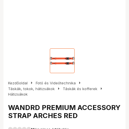
arrow_right
arrow_right
Kezdőoldal
Fotó és Videótechnika
arrow_right
arrow_right
Táskák, tokok, hátizsákok
Táskák és kofferek
Hátizsákok
WANDRD PREMIUM ACCESSORY
STRAP ARCHES RED