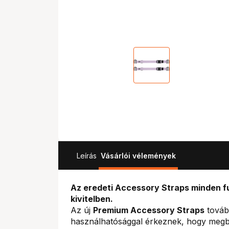
Leírás
Vásárlói vélemények
Az eredeti Accessory Straps minden f
kivitelben.
Az új
Premium Accessory Straps
tovább
használhatósággal érkeznek, hogy megb