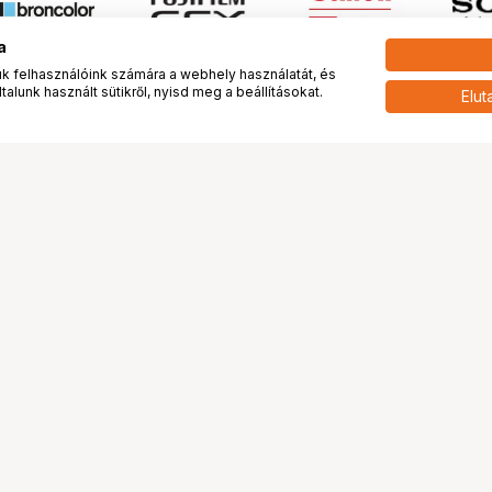
a
 felhasználóink számára a webhely használatát, és
alunk használt sütikről, nyisd meg a beállításokat.
Elut
 meg minket!
További oldalaink
tkozunk
Fotókönyv
 véleménye rólunk
Fotólabor
óterem és Stúdió
Digitalizálás
vények
PhaseOne
tya
Bluechip
tya
Problog
Program
Márkáink
ánlatok
Pályázatok