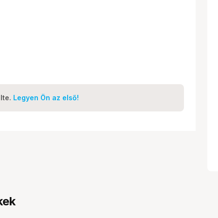
lte.
Legyen Ön az első!
kek