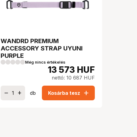
WANDRD PREMIUM
ACCESSORY STRAP UYUNI
PURPLE
Még nincs értékelés
13 573
HUF
nettó: 10 687 HUF
add
db
Kosárba tesz