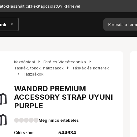
atok
Használt cikkek
Kapcsolat
GYIK
Hírlevél
arrow_drop_down
ink
arrow_right
arrow_right
Kezdőoldal
Fotó és Videótechnika
arrow_right
Táskák, tokok, hátizsákok
Táskák és kofferek
arrow_right
Hátizsákok
WANDRD PREMIUM
ACCESSORY STRAP UYUNI
PURPLE
Még nincs értékelés
Cikkszám:
544634