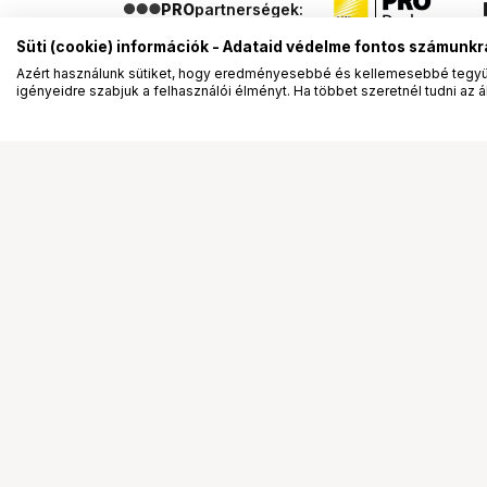
PRO
partnerségek:
Süti (cookie) információk - Adataid védelme fontos számunkr
Azért használunk sütiket, hogy eredményesebbé és kellemesebbé tegyük
igényeidre szabjuk a felhasználói élményt. Ha többet szeretnél tudni az ált
Segítség a vásárláshoz
Ismerj
Fizetési lehetőségek
Bemuta
Szállítással kapcsolatos részletek
Vevőink
Reklamáció és termékvisszaküldés
Bemutat
Fogyasztói elállás
Rendez
Adattörlő kódok
Diákkár
Cofidis Express áruhitel
VIP kár
Lízing lehetőségek
Talent 
Ajándékutalvány
Állásaj
Gyakran Ismételt Kérdések