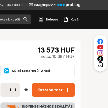
+36 1 808 9888
info@tripont.hu
account_box
shopping_bag
Belépés
Kosár
13 573
HUF
nettó: 10 687 HUF
local_post_office
Külső raktáron (1-2 hét)
add
db
Kosárba tesz