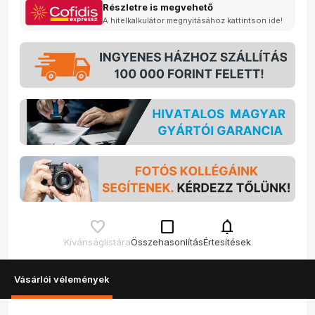
Részletre is megvehető
A hitelkalkulátor megnyitásához kattintson ide!
check_box_outline_blank
notifications
Kívánságlistára
Összehasonlítás
Értesítések
Vásárlói vélemények