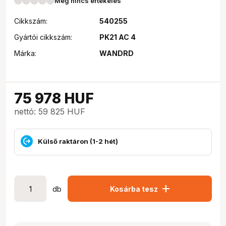
Még nincs értékelés
Cikkszám:
540255
Gyártói cikkszám:
PK21 AC 4
Márka:
WANDRD
75 978
HUF
nettó: 59 825 HUF
Külső raktáron (1-2 hét)
add
db
Kosárba tesz