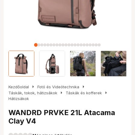
arrow_right
arrow_right
Kezdőoldal
Fotó és Videótechnika
arrow_right
arrow_right
Táskák, tokok, hátizsákok
Táskák és kofferek
Hátizsákok
WANDRD PRVKE 21L Atacama
Clay V4