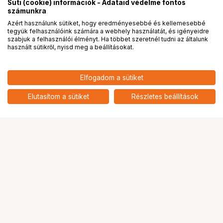
Süti (cookie) információk - Adataid védelme fontos
számunkra
Azért használunk sütiket, hogy eredményesebbé és kellemesebbé
tegyük felhasználóink számára a webhely használatát, és igényeidre
PRO
partnerségek
szabjuk a felhasználói élményt. Ha többet szeretnél tudni az általunk
használt sütikről, nyisd meg a beállításokat.
75 978
HUF
Elfogadom a sütiket
nettó: 59 825 HUF
WANDRD PRVKE 21L Atacama
Clay V4
add
Elutasítom a sütiket
Részletes beállítások
Ugrás az oldal tetejére
Segítség a vásárláshoz
Fizetési lehetőségek
Szállítással kapcsolatos részletek
Reklamáció és termékvisszaküldés