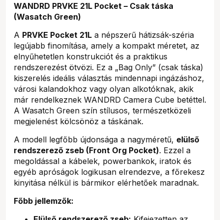
WANDRD PRVKE 21L Pocket – Csak táska
(Wasatch Green)
A
PRVKE Pocket 21L
a népszerű hátizsák-széria
legújabb finomítása, amely a kompakt méretet, az
elnyűhetetlen konstrukciót és a praktikus
rendszerezést ötvözi. Ez a „Bag Only” (csak táska)
kiszerelés ideális választás mindennapi ingázáshoz,
városi kalandokhoz vagy olyan alkotóknak, akik
már rendelkeznek WANDRD Camera Cube betéttel.
A Wasatch Green szín stílusos, természetközeli
megjelenést kölcsönöz a táskának.
A modell legfőbb újdonsága a nagyméretű,
elülső
rendszerező zseb (Front Org Pocket)
. Ezzel a
megoldással a kábelek, powerbankok, iratok és
egyéb apróságok logikusan elrendezve, a főrekesz
kinyitása nélkül is bármikor elérhetőek maradnak.
Főbb jellemzők:
Elülső rendszerező zseb:
Kifejezetten az