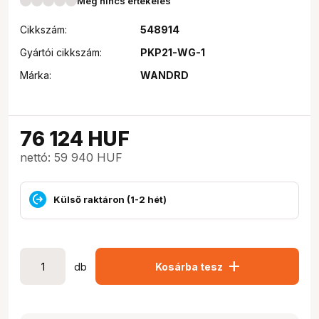
Még nincs értékelés
Cikkszám:
548914
Gyártói cikkszám:
PKP21-WG-1
Márka:
WANDRD
76 124
HUF
nettó: 59 940 HUF
Külső raktáron (1-2 hét)
add
db
Kosárba tesz