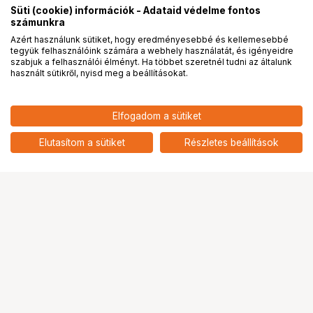
Süti (cookie) információk - Adataid védelme fontos
számunkra
Azért használunk sütiket, hogy eredményesebbé és kellemesebbé
tegyük felhasználóink számára a webhely használatát, és igényeidre
PRO
partnerségek
szabjuk a felhasználói élményt. Ha többet szeretnél tudni az általunk
használt sütikről, nyisd meg a beállításokat.
76 124
HUF
Elfogadom a sütiket
nettó: 59 940 HUF
WANDRD PRVKE 21L POCKET
BAG ONLY WASATCH GREEN
add
Elutasítom a sütiket
Részletes beállítások
Ugrás az oldal tetejére
Segítség a vásárláshoz
Fizetési lehetőségek
Szállítással kapcsolatos részletek
Reklamáció és termékvisszaküldés