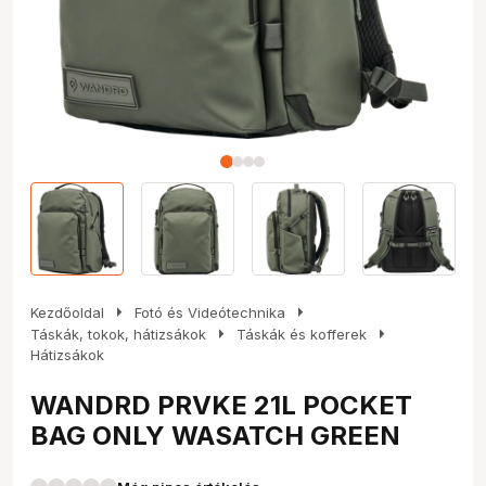
arrow_right
arrow_right
Kezdőoldal
Fotó és Videótechnika
arrow_right
arrow_right
Táskák, tokok, hátizsákok
Táskák és kofferek
Hátizsákok
WANDRD PRVKE 21L POCKET
BAG ONLY WASATCH GREEN