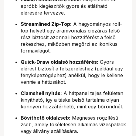
apróbb kiegészítők gyors és átlátható
elérésére tervezve.
Streamlined Zip-Top:
A hagyományos roll-
top helyett egy áramvonalas cipzáras felső
rész biztosít azonnali hozzáférést a felső
rekeszhez, miközben megőrzi az ikonikus
formavilágot.
Quick-Draw oldalsó hozzáférés:
Gyors
elérést biztosít a felszereléshez (például egy
fényképezőgéphez) anélkül, hogy le kellene
vennie a hátizsákot.
Clamshell nyitás:
A hátpanel teljes felületén
kinyitható, így a táska belső tartalma olyan
könnyen hozzáférhető, mint egy bőröndnél.
Bővíthető oldalzseb:
Mágneses rögzítésű
zseb, amely tökéletesen alkalmas vizespalack
vagy állvány szállítására.