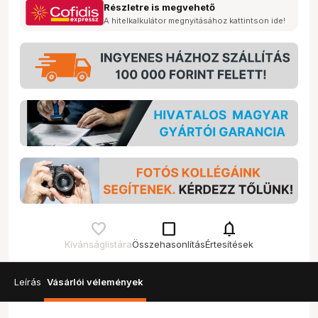
Részletre is megvehető
A hitelkalkulátor megnyitásához kattintson ide!
check_box_outline_blank
notifications
Kívánságlistára
Összehasonlítás
Értesítések
Leírás
Vásárlói vélemények