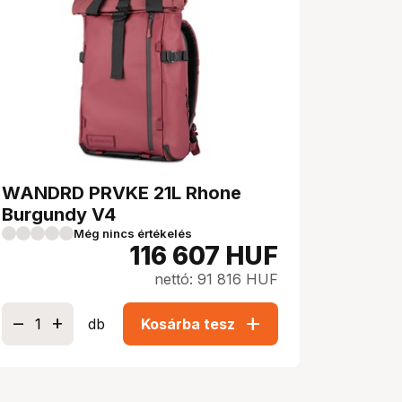
WANDRD PRVKE 21L Rhone
Burgundy V4
Még nincs értékelés
116 607
HUF
nettó: 91 816 HUF
add
db
Kosárba tesz