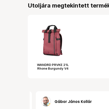
Utoljára megtekintett termé
WANDRD PRVKE 21L
Rhone Burgundy V4
MRobert