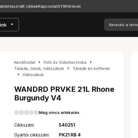
atok
Használt cikkek
Kapcsolat
GYIK
Hírlevél
arrow_drop_down
ink
arrow_right
arrow_right
Kezdőoldal
Fotó és Videótechnika
arrow_right
Táskák, tokok, hátizsákok
Táskák és kofferek
arrow_right
Hátizsákok
WANDRD PRVKE 21L Rhone
Burgundy V4
Még nincs értékelés
Cikkszám:
540251
Gyártói cikkszám:
PK21 RB 4