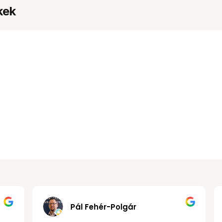
kek
Gábor János Kollár