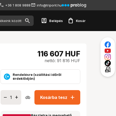
+36 1 808 9888
info@tripont.hu
account_box
shopping_bag
Belépés
Kosár
116 607
HUF
nettó: 91 816 HUF
local_post_office
Rendelésre (szállítási időről
érdeklődjön)
add
db
Kosárba tesz
Részletre is megvehető