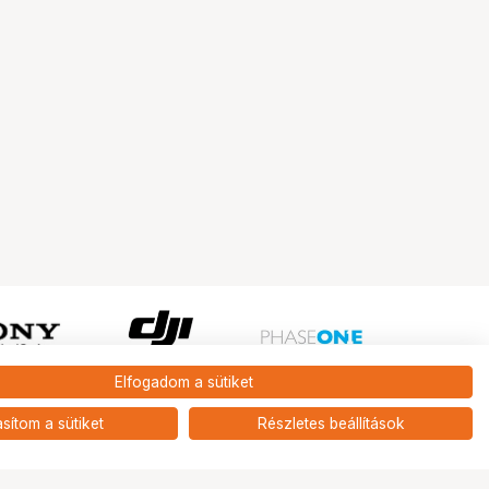
Elfogadom a sütiket
Ugrás az oldal tetejére
asítom a sütiket
Részletes beállítások