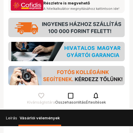
Részletre is megvehető
A hitelkalkulátor megnyitásához kattintson ide!
check_box_outline_blank
notifications
Kívánságlistára
Összehasonlítás
Értesítések
Leírás
Vásárlói vélemények