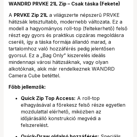
WANDRD PRVKE 21L Zip – Csak táska (Fekete)
A
PRVKE Zip 21L
a világszerte népszerű PRVKE
hátizsák letisztultabb, modernebb változata. Ez a
modell a hagyományos roll-top (feltekerhető) felső
részt egy gyors és praktikus cipzáras megoldásra
cseréli, így a táska formája állandó marad, a
tartalomhoz való hozzáférés pedig jelentősen
gyorsul. Ez a „Bag Only” kiszerelés ideális
mindennapi városi hátizsáknak, vagy olyan
alkotóknak, akik már rendelkeznek WANDRD
Camera Cube betéttel.
Főbb jellemzők:
Quick Zip Top Access:
A roll-top
elhagyásával a főrekesz felső része egyetlen
mozdulattal elérhető, miközben az
időjárásálló konstrukció megvédi a
felszerelést.
Quick-Draw oldalsó hozzáférés:
Speciális