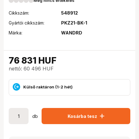
Még nincs értékelés
Cikkszám:
548912
Gyártói cikkszám:
PKZ21-BK-1
Márka:
WANDRD
76 831
HUF
nettó: 60 496 HUF
Külső raktáron (1-2 hét)
add
db
Kosárba tesz