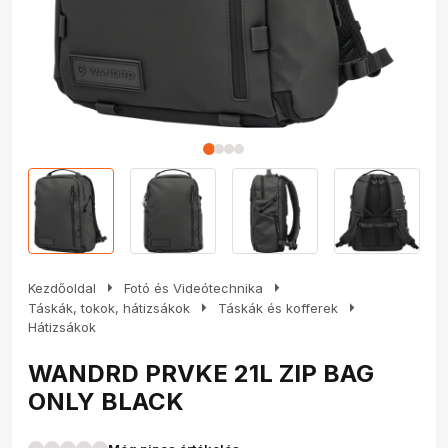
arrow_right
arrow_right
Kezdőoldal
Fotó és Videótechnika
arrow_right
arrow_right
Táskák, tokok, hátizsákok
Táskák és kofferek
Hátizsákok
WANDRD PRVKE 21L ZIP BAG
ONLY BLACK