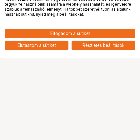
tegyük felhasználóink számára a webhely használatát, és igényeidre
PRO
partnerségek
szabjuk a felhasználói élményt. Ha többet szeretnél tudni az általunk
használt sütikről, nyisd meg a beállításokat.
76 831
HUF
Elfogadom a sütiket
nettó: 60 496 HUF
WANDRD PRVKE 21L ZIP BAG
ONLY BLACK
add
Elutasítom a sütiket
Részletes beállítások
Ugrás az oldal tetejére
Segítség a vásárláshoz
Fizetési lehetőségek
Szállítással kapcsolatos részletek
Reklamáció és termékvisszaküldés
Fogyasztói elállás
Adattörlő kódok