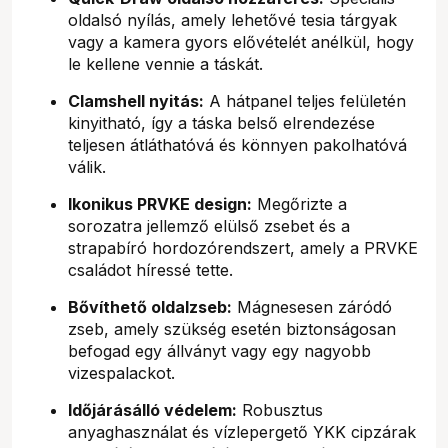
oldalsó nyílás, amely lehetővé tesia tárgyak
vagy a kamera gyors elővételét anélkül, hogy
le kellene vennie a táskát.
Clamshell nyitás:
A hátpanel teljes felületén
kinyitható, így a táska belső elrendezése
teljesen átláthatóvá és könnyen pakolhatóvá
válik.
Ikonikus PRVKE design:
Megőrizte a
sorozatra jellemző elülső zsebet és a
strapabíró hordozórendszert, amely a PRVKE
családot híressé tette.
Bővíthető oldalzseb:
Mágnesesen záródó
zseb, amely szükség esetén biztonságosan
befogad egy állványt vagy egy nagyobb
vizespalackot.
Időjárásálló védelem:
Robusztus
anyaghasználat és vízlepergető YKK cipzárak