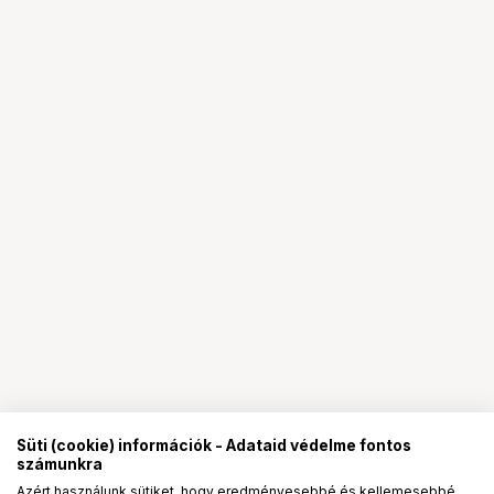
Süti (cookie) információk - Adataid védelme fontos
számunkra
Azért használunk sütiket, hogy eredményesebbé és kellemesebbé