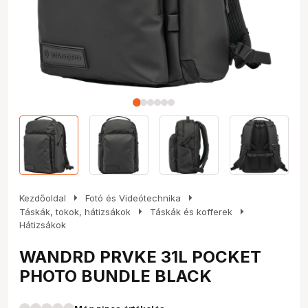
arrow_right
arrow_right
Kezdőoldal
Fotó és Videótechnika
arrow_right
arrow_right
Táskák, tokok, hátizsákok
Táskák és kofferek
Hátizsákok
WANDRD PRVKE 31L POCKET
PHOTO BUNDLE BLACK