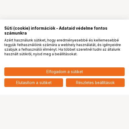
Süti (cookie) információk - Adataid védelme fontos
számunkra
Azért használunk sütiket, hogy eredményesebbé és kellemesebbé
tegyük felhasználóink számára a webhely használatát, és igényeidre
PRO
partnerségek
szabjuk a felhasználói élményt. Ha többet szeretnél tudni az általunk
használt sütikről, nyisd meg a beállításokat.
112 374
HUF
Elfogadom a sütiket
nettó: 88 483 HUF
WANDRD PRVKE 31L POCKET
PHOTO BUNDLE BLACK
add
Elutasítom a sütiket
Részletes beállítások
Ugrás az oldal tetejére
Segítség a vásárláshoz