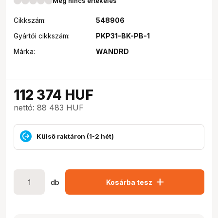
Még nincs értékelés
Cikkszám:
548906
Gyártói cikkszám:
PKP31-BK-PB-1
Márka:
WANDRD
112 374
HUF
nettó: 88 483 HUF
Külső raktáron (1-2 hét)
add
db
Kosárba tesz