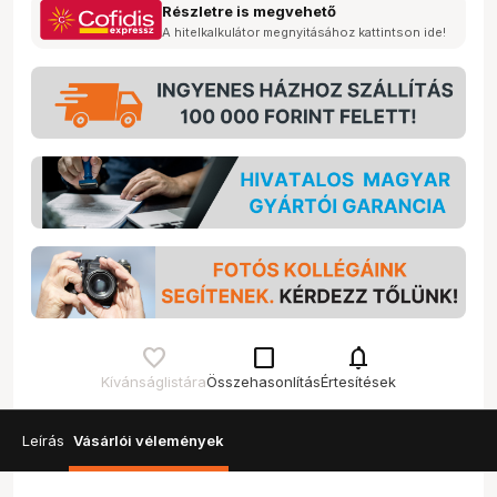
Részletre is megvehető
A hitelkalkulátor megnyitásához kattintson ide!
check_box_outline_blank
notifications
Kívánságlistára
Összehasonlítás
Értesítések
Leírás
Vásárlói vélemények