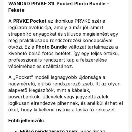
WANDRD PRVKE 31L Pocket Photo Bundle –
Fekete
A
PRVKE Pocket
az ikonikus PRVKE széria
legújabb evolúciója, amely a már jól ismert
strapabíró anyagokat és stílusos megjelenést egy
még praktikusabb rendszerezési koncepcióval
ötvözi. Ez a
Photo Bundle
változat tartalmazza a
kivehető belső fotós betétet, így egy teljes értékű,
professzionális rendszert kap a felszerelése
védelméhez és szállításához.
A „Pocket” modell legnagyobb újdonsága a
nagyméretű, elülső rendszerező zseb. Itt az olyan
alapvető kiegészítők, mint a kábelek,
powerbankok, útlevelek vagy jegyzetfüzetek
logikusan elrendezve pihennek, és anélkül érheti el
őket, hogy ki kellene nyitnia a táska fő rekeszét.
Főbb jellemzők:
Elülső rendszerező zseb:
Speciálisan