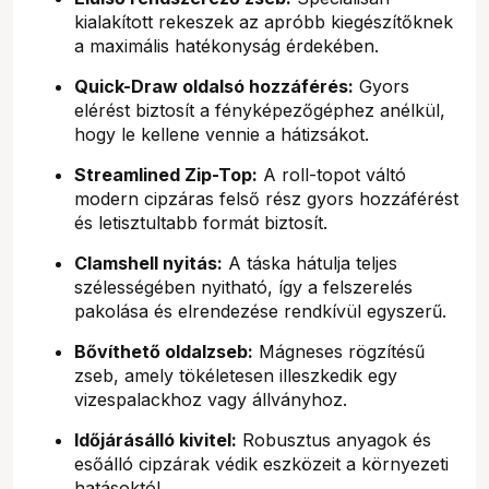
kialakított rekeszek az apróbb kiegészítőknek
a maximális hatékonyság érdekében.
Quick-Draw oldalsó hozzáférés:
Gyors
elérést biztosít a fényképezőgéphez anélkül,
hogy le kellene vennie a hátizsákot.
Streamlined Zip-Top:
A roll-topot váltó
modern cipzáras felső rész gyors hozzáférést
és letisztultabb formát biztosít.
Clamshell nyitás:
A táska hátulja teljes
szélességében nyitható, így a felszerelés
pakolása és elrendezése rendkívül egyszerű.
Bővíthető oldalzseb:
Mágneses rögzítésű
zseb, amely tökéletesen illeszkedik egy
vizespalackhoz vagy állványhoz.
Időjárásálló kivitel:
Robusztus anyagok és
esőálló cipzárak védik eszközeit a környezeti
hatásoktól.