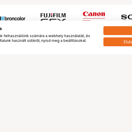
a
 felhasználóink számára a webhely használatát, és
alunk használt sütikről, nyisd meg a beállításokat.
Elut
 meg minket!
További oldalaink
tkozunk
Fotókönyv
 véleménye rólunk
Fotólabor
óterem és Stúdió
Digitalizálás
vények
PhaseOne
tya
Bluechip
tya
Problog
Program
Márkáink