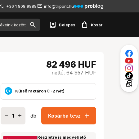
+36 1 808 9888
info@tripont.hu
account_box
shopping_bag
Belépés
Kosár
82 496
HUF
nettó: 64 957 HUF
local_post_office
Külső raktáron (1-2 hét)
add
db
Kosárba tesz
Részletre is megvehető