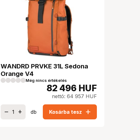
WANDRD PRVKE 31L Sedona
Orange V4
Még nincs értékelés
82 496
HUF
nettó: 64 957 HUF
add
db
Kosárba tesz