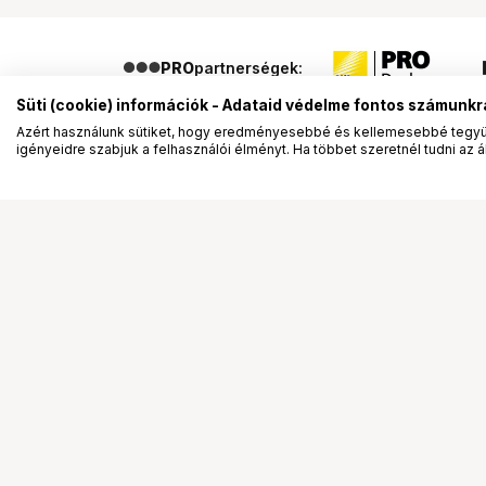
PRO
partnerségek:
Süti (cookie) információk - Adataid védelme fontos számunkr
Azért használunk sütiket, hogy eredményesebbé és kellemesebbé tegyük
igényeidre szabjuk a felhasználói élményt. Ha többet szeretnél tudni az ált
Segítség a vásárláshoz
Ismerj
Fizetési lehetőségek
Bemuta
Szállítással kapcsolatos részletek
Vevőink
Reklamáció és termékvisszaküldés
Bemutat
Fogyasztói elállás
Rendez
Adattörlő kódok
Diákkár
Cofidis Express áruhitel
VIP kár
Lízing lehetőségek
Talent 