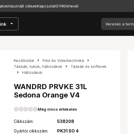
atok
Használt cikkek
Kapcsolat
GYIK
Hírlevél
arrow_drop_down
ink
arrow_right
arrow_right
Kezdőoldal
Fotó és Videótechnika
arrow_right
Táskák, tokok, hátizsákok
Táskák és kofferek
arrow_right
Hátizsákok
WANDRD PRVKE 31L
Sedona Orange V4
Még nincs értékelés
Cikkszám:
538208
Gyártói cikkszám:
PK31 SO 4