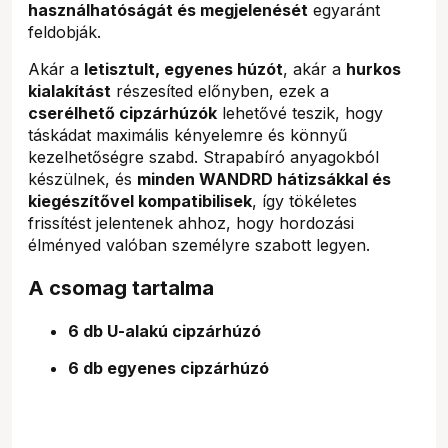
használhatóságát és megjelenését
egyaránt
feldobják.
Akár a
letisztult, egyenes húzót
, akár a
hurkos
kialakítást
részesíted előnyben, ezek a
cserélhető cipzárhúzók
lehetővé teszik, hogy
táskádat maximális kényelemre és könnyű
kezelhetőségre szabd. Strapabíró anyagokból
készülnek, és
minden WANDRD hátizsákkal és
kiegészítővel kompatibilisek
, így tökéletes
frissítést jelentenek ahhoz, hogy hordozási
élményed valóban személyre szabott legyen.
A csomag tartalma
6 db U-alakú cipzárhúzó
6 db egyenes cipzárhúzó