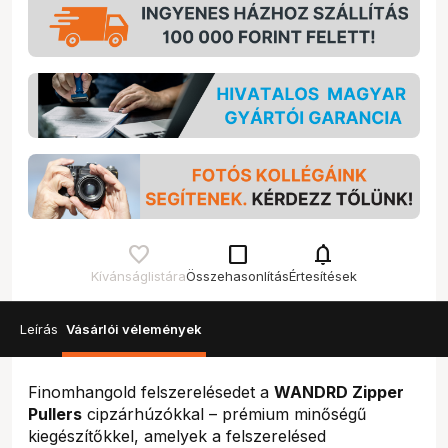
check_box_outline_blank
notifications
Kívánságlistára
Összehasonlítás
Értesítések
Leírás
Vásárlói vélemények
Finomhangold felszerelésedet a
WANDRD Zipper
Pullers
cipzárhúzókkal – prémium minőségű
kiegészítőkkel, amelyek a felszerelésed