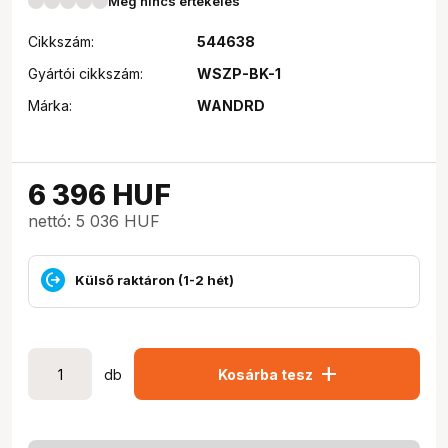
Még nincs értékelés
Cikkszám:
544638
Gyártói cikkszám:
WSZP-BK-1
Márka:
WANDRD
6 396
HUF
nettó: 5 036 HUF
Külső raktáron (1-2 hét)
add
db
Kosárba tesz