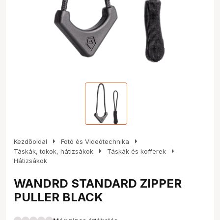
arrow_right
arrow_right
Kezdőoldal
Fotó és Videótechnika
arrow_right
arrow_right
Táskák, tokok, hátizsákok
Táskák és kofferek
Hátizsákok
WANDRD STANDARD ZIPPER
PULLER BLACK