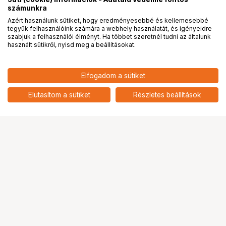
számunkra
Azért használunk sütiket, hogy eredményesebbé és kellemesebbé
tegyük felhasználóink számára a webhely használatát, és igényeidre
PRO
partnerségek
szabjuk a felhasználói élményt. Ha többet szeretnél tudni az általunk
használt sütikről, nyisd meg a beállításokat.
6 396
HUF
Elfogadom a sütiket
nettó: 5 036 HUF
WANDRD STANDARD ZIPPER
PULLER BLACK
add
Elutasítom a sütiket
Részletes beállítások
Ugrás az oldal tetejére
Segítség a vásárláshoz
Fizetési lehetőségek
Szállítással kapcsolatos részletek
Reklamáció és termékvisszaküldés