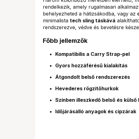
rendelkezik, amely rugalmasan alkalmaz
behelyezheted a hátizsákodba, vagy az
minimalista
tech sling táskává
alakíthat
rendszerezve, védve és bevetésre kész
Főbb jellemzők
Kompatibilis a Carry Strap-pel
Gyors hozzáférésű kialakítás
Átgondolt belső rendszerezés
Hevederes rögzítőhurkok
Színben illeszkedő belső és külső 
Időjárásálló anyagok és cipzárak