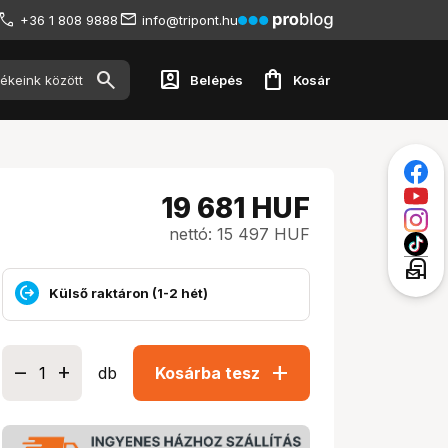
+36 1 808 9888
info@tripont.hu
account_box
shopping_bag
Belépés
Kosár
19 681
HUF
nettó: 15 497 HUF
local_post_office
Külső raktáron (1-2 hét)
add
db
Kosárba tesz