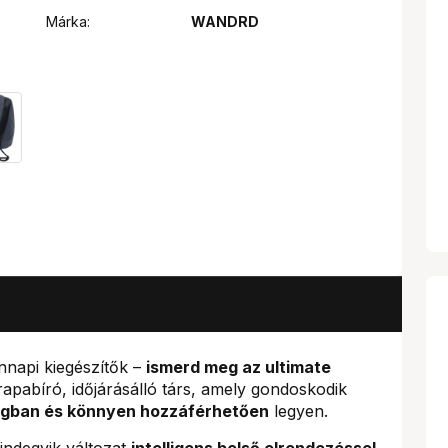
Márka:
WANDRD
nnapi kiegészítők –
ismerd meg az ultimate
rapabíró, időjárásálló társ, amely gondoskodik
ágban és könnyen hozzáférhetően
legyen.
ndegyik változat
intelligens belső elrendezéssel