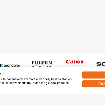
a
 felhasználóink számára a webhely használatát, és
alunk használt sütikről, nyisd meg a beállításokat.
Elut
 meg minket!
További oldalaink