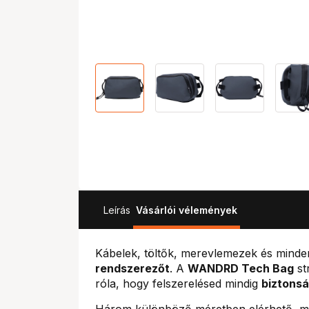
Leírás
Vásárlói vélemények
Kábelek, töltők, merevlemezek és minde
rendszerezőt
. A
WANDRD Tech Bag
st
róla, hogy felszerelésed mindig
biztons
Három különböző méretben elérhető, mi