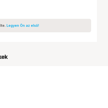
lte.
Legyen Ön az első!
kek