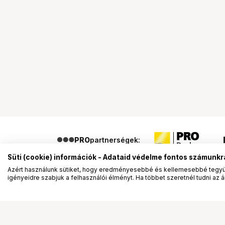
PRO
partnerségek:
Süti (cookie) információk - Adataid védelme fontos számunkr
Azért használunk sütiket, hogy eredményesebbé és kellemesebbé tegyük
igényeidre szabjuk a felhasználói élményt. Ha többet szeretnél tudni az ált
Segítség a vásárláshoz
Ismerj