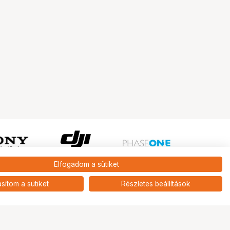
Elfogadom a sütiket
Ugrás az oldal tetejére
asítom a sütiket
Részletes beállítások
Tripont Szaküzlet