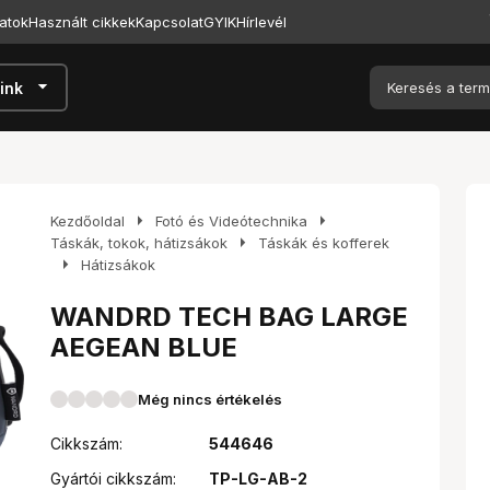
atok
Használt cikkek
Kapcsolat
GYIK
Hírlevél
arrow_drop_down
ink
arrow_right
arrow_right
Kezdőoldal
Fotó és Videótechnika
arrow_right
Táskák, tokok, hátizsákok
Táskák és kofferek
arrow_right
Hátizsákok
WANDRD TECH BAG LARGE
AEGEAN BLUE
Még nincs értékelés
Cikkszám:
544646
Gyártói cikkszám:
TP-LG-AB-2