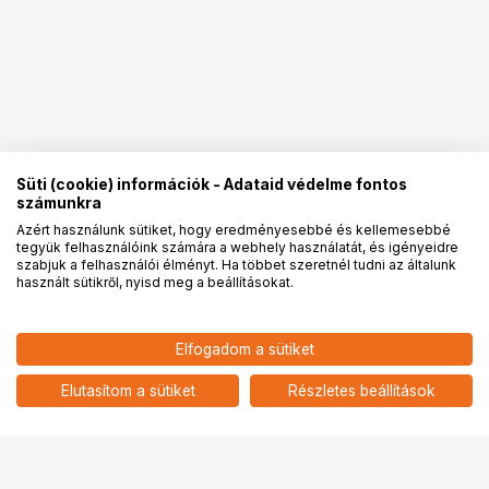
Süti (cookie) információk - Adataid védelme fontos
számunkra
Azért használunk sütiket, hogy eredményesebbé és kellemesebbé
tegyük felhasználóink számára a webhely használatát, és igényeidre
PRO
partnerségek
szabjuk a felhasználói élményt. Ha többet szeretnél tudni az általunk
használt sütikről, nyisd meg a beállításokat.
15 068
HUF
Elfogadom a sütiket
nettó: 11 865 HUF
WANDRD TECH BAG MEDIUM
DALLOL YELLOW
add
Elutasítom a sütiket
Részletes beállítások
Ugrás az oldal tetejére