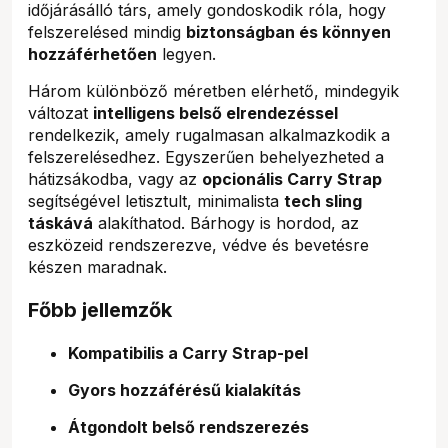
időjárásálló társ, amely gondoskodik róla, hogy
felszerelésed mindig
biztonságban és könnyen
hozzáférhetően
legyen.
Három különböző méretben elérhető, mindegyik
változat
intelligens belső elrendezéssel
rendelkezik, amely rugalmasan alkalmazkodik a
felszerelésedhez. Egyszerűen behelyezheted a
hátizsákodba, vagy az
opcionális Carry Strap
segítségével letisztult, minimalista
tech sling
táskává
alakíthatod. Bárhogy is hordod, az
eszközeid rendszerezve, védve és bevetésre
készen maradnak.
Főbb jellemzők
Kompatibilis a Carry Strap-pel
Gyors hozzáférésű kialakítás
Átgondolt belső rendszerezés