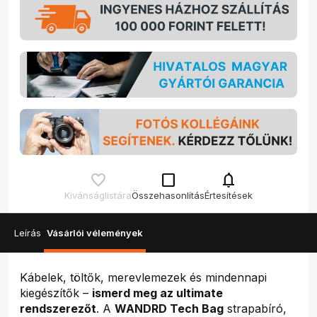
check_box_outline_blank
notifications
Kívánságlistára
Összehasonlítás
Értesítések
Leírás
Vásárlói vélemények
Kábelek, töltők, merevlemezek és mindennapi
kiegészítők –
ismerd meg az ultimate
rendszerezőt
. A
WANDRD Tech Bag
strapabíró,