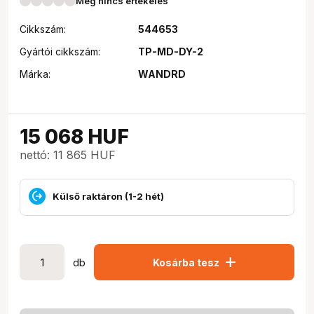
Még nincs értékelés
Cikkszám:
544653
Gyártói cikkszám:
TP-MD-DY-2
Márka:
WANDRD
15 068
HUF
nettó: 11 865 HUF
Külső raktáron (1-2 hét)
add
db
Kosárba tesz