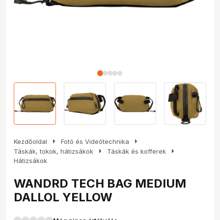
arrow_right
arrow_right
Kezdőoldal
Fotó és Videótechnika
arrow_right
arrow_right
Táskák, tokok, hátizsákok
Táskák és kofferek
Hátizsákok
WANDRD TECH BAG MEDIUM
DALLOL YELLOW