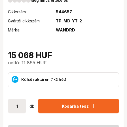
Még nincs értékelés
Cikkszám:
544657
Gyártói cikkszám:
TP-MD-YT-2
Márka:
WANDRD
15 068
HUF
nettó: 11 865 HUF
Külső raktáron (1-2 hét)
add
db
Kosárba tesz