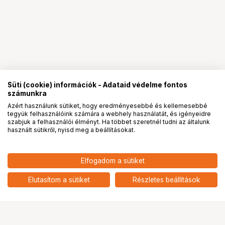
Süti (cookie) információk - Adataid védelme fontos
számunkra
Azért használunk sütiket, hogy eredményesebbé és kellemesebbé
tegyük felhasználóink számára a webhely használatát, és igényeidre
PRO
partnerségek
szabjuk a felhasználói élményt. Ha többet szeretnél tudni az általunk
használt sütikről, nyisd meg a beállításokat.
15 068
HUF
Elfogadom a sütiket
nettó: 11 865 HUF
WANDRD TECH BAG MEDIUM
YUMA TAN
add
Elutasítom a sütiket
Részletes beállítások
Ugrás az oldal tetejére