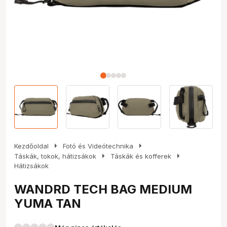
arrow_right
arrow_right
Kezdőoldal
Fotó és Videótechnika
arrow_right
arrow_right
Táskák, tokok, hátizsákok
Táskák és kofferek
Hátizsákok
WANDRD TECH BAG MEDIUM
YUMA TAN