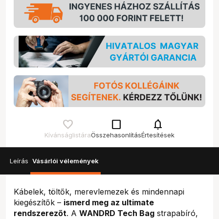
check_box_outline_blank
notifications
Kívánságlistára
Összehasonlítás
Értesítések
Leírás
Vásárlói vélemények
Kábelek, töltők, merevlemezek és mindennapi
kiegészítők –
ismerd meg az ultimate
rendszerezőt
. A
WANDRD Tech Bag
strapabíró,