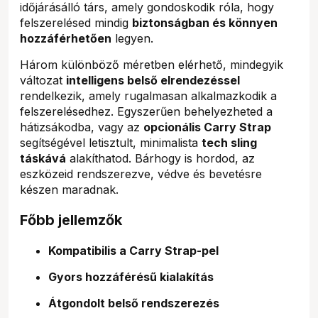
időjárásálló társ, amely gondoskodik róla, hogy
felszerelésed mindig
biztonságban és könnyen
hozzáférhetően
legyen.
Három különböző méretben elérhető, mindegyik
változat
intelligens belső elrendezéssel
rendelkezik, amely rugalmasan alkalmazkodik a
felszerelésedhez. Egyszerűen behelyezheted a
hátizsákodba, vagy az
opcionális Carry Strap
segítségével letisztult, minimalista
tech sling
táskává
alakíthatod. Bárhogy is hordod, az
eszközeid rendszerezve, védve és bevetésre
készen maradnak.
Főbb jellemzők
Kompatibilis a Carry Strap-pel
Gyors hozzáférésű kialakítás
Átgondolt belső rendszerezés