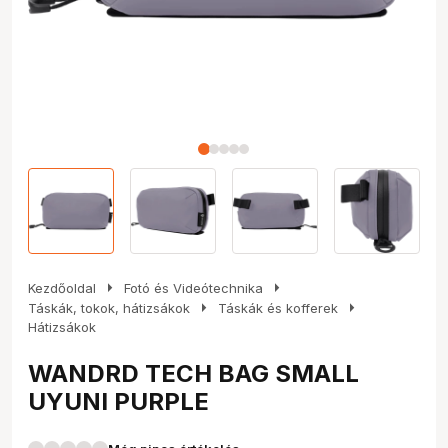
arrow_right
arrow_right
Kezdőoldal
Fotó és Videótechnika
arrow_right
arrow_right
Táskák, tokok, hátizsákok
Táskák és kofferek
Hátizsákok
WANDRD TECH BAG SMALL
UYUNI PURPLE