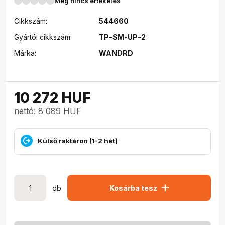
Még nincs értékelés
Cikkszám:
544660
Gyártói cikkszám:
TP-SM-UP-2
Márka:
WANDRD
10 272
HUF
nettó: 8 089 HUF
Külső raktáron (1-2 hét)
add
db
Kosárba tesz