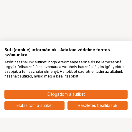
Süti (cookie) információk - Adataid védelme fontos
számunkra
Azért használunk sütiket, hogy eredményesebbé és kellemesebbé
tegyük felhasználóink számára a webhely használatát, és igényeidre
PRO
partnerségek
szabjuk a felhasználói élményt. Ha többet szeretnél tudni az általunk
használt sütikről, nyisd meg a beállításokat.
10 272
HUF
Elfogadom a sütiket
nettó: 8 089 HUF
WANDRD TECH BAG SMALL
UYUNI PURPLE
add
Elutasítom a sütiket
Részletes beállítások
Ugrás az oldal tetejére