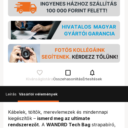
check_box_outline_blank
notifications
Kívánságlistára
Összehasonlítás
Értesítések
Leírás
Vásárlói vélemények
Kábelek, töltők, merevlemezek és mindennapi
kiegészítők –
ismerd meg az ultimate
rendszerezőt
. A
WANDRD Tech Bag
strapabíró,