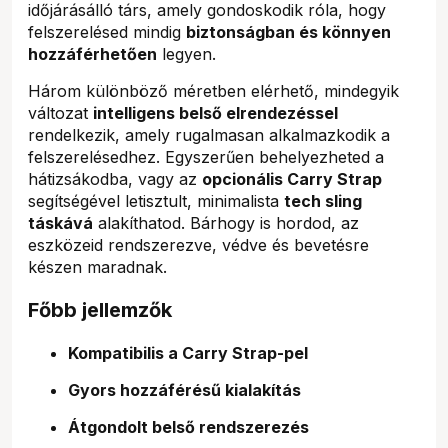
időjárásálló társ, amely gondoskodik róla, hogy
felszerelésed mindig
biztonságban és könnyen
hozzáférhetően
legyen.
Három különböző méretben elérhető, mindegyik
változat
intelligens belső elrendezéssel
rendelkezik, amely rugalmasan alkalmazkodik a
felszerelésedhez. Egyszerűen behelyezheted a
hátizsákodba, vagy az
opcionális Carry Strap
segítségével letisztult, minimalista
tech sling
táskává
alakíthatod. Bárhogy is hordod, az
eszközeid rendszerezve, védve és bevetésre
készen maradnak.
Főbb jellemzők
Kompatibilis a Carry Strap-pel
Gyors hozzáférésű kialakítás
Átgondolt belső rendszerezés