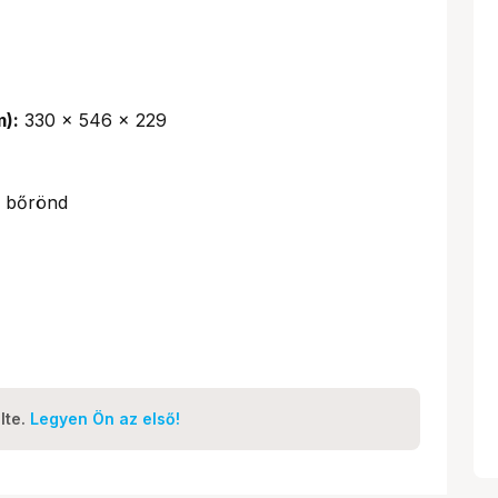
m):
330 × 546 × 229
 bőrönd
lte.
Legyen Ön az első!