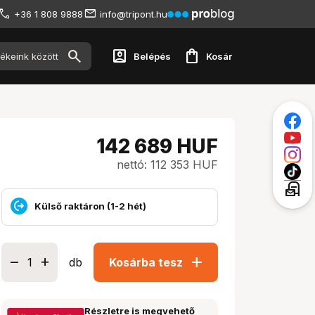
+36 1 808 9888
info@tripont.hu
account_box
shopping_bag
Belépés
Kosár
142 689
HUF
nettó: 112 353 HUF
local_post_office
Külső raktáron (1-2 hét)
add
db
Kosárba tesz
Részletre is megvehető