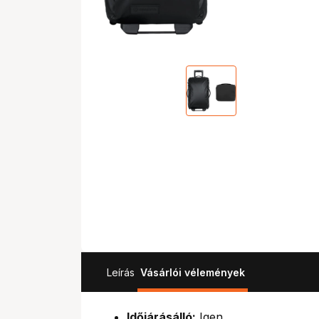
Leírás
Vásárlói vélemények
Időjárásálló:
Igen