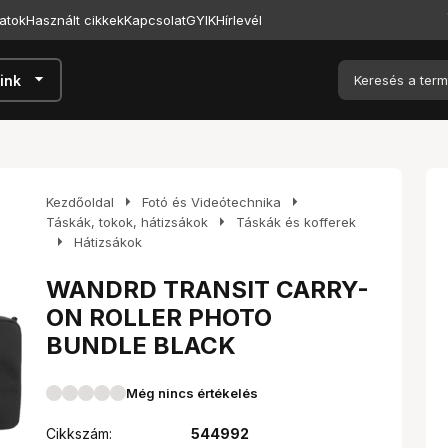
atok
Használt cikkek
Kapcsolat
GYIK
Hírlevél
arrow_drop_down
ink
arrow_right
arrow_right
Kezdőoldal
Fotó és Videótechnika
arrow_right
Táskák, tokok, hátizsákok
Táskák és kofferek
arrow_right
Hátizsákok
WANDRD TRANSIT CARRY-
ON ROLLER PHOTO
BUNDLE BLACK
Még nincs értékelés
Cikkszám:
544992