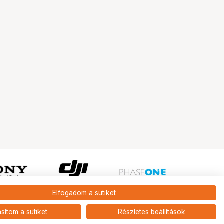
Elfogadom a sütiket
Ugrás az oldal tetejére
asítom a sütiket
Részletes beállítások