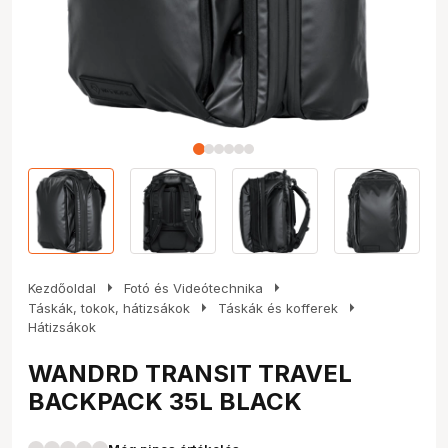
arrow_right
arrow_right
Kezdőoldal
Fotó és Videótechnika
arrow_right
arrow_right
Táskák, tokok, hátizsákok
Táskák és kofferek
Hátizsákok
WANDRD TRANSIT TRAVEL
BACKPACK 35L BLACK