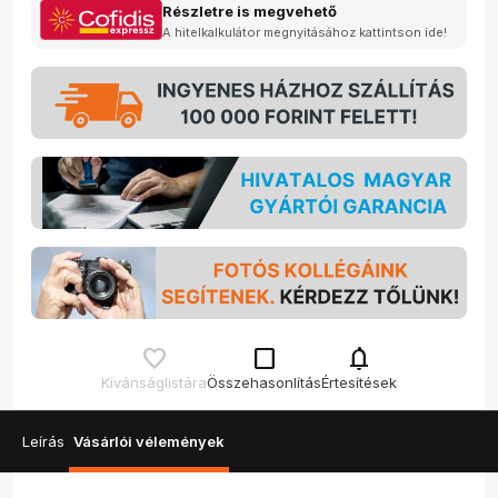
Részletre is megvehető
A hitelkalkulátor megnyitásához kattintson ide!
check_box_outline_blank
notifications
Kívánságlistára
Összehasonlítás
Értesítések
Leírás
Vásárlói vélemények