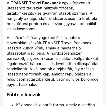
A
TRANSIT Travel Backpack
egy kifejezetten
utazáshoz tervezett hátizsák fotósok,
tartalomkészítők és gyakran utazók számára. A
hangsúly az átgondolt rendszerezésen, a többféle
hozzáférési ponton és a kézipoggyász-kompatibilis
kialakításon van.
Az időjárásálló anyagokból és strapabíró
cipzárakkal készült TRANSIT Travel Backpack
letisztult külsőt kínál, amely a megterhelő
utazásokat is jól bírja. A hordozórendszer
párnázott, ergonomikusan kialakított vállpántokkal,
légáteresztő hátpanellel és levehető mellkaspánttal
rendelkezik. A vállpántok elrejthetők, így a táska
letisztultabb formát kap, amikor repülőgépen a
felső csomagtartóba kerül, vagy gurulós bőrönddel
együtt használod.
Főbb jellemzők
Kézipoggyász-barát forma, amely a legtöbb