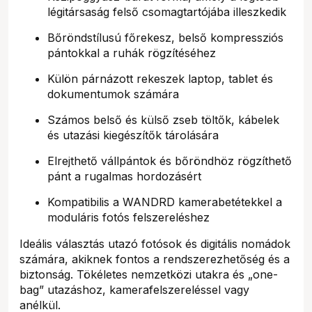
légitársaság felső csomagtartójába illeszkedik
Bőröndstílusú főrekesz, belső kompressziós
pántokkal a ruhák rögzítéséhez
Külön párnázott rekeszek laptop, tablet és
dokumentumok számára
Számos belső és külső zseb töltők, kábelek
és utazási kiegészítők tárolására
Elrejthető vállpántok és bőröndhöz rögzíthető
pánt a rugalmas hordozásért
Kompatibilis a WANDRD kamerabetétekkel a
moduláris fotós felszereléshez
Ideális választás utazó fotósok és digitális nomádok
számára, akiknek fontos a rendszerezhetőség és a
biztonság. Tökéletes nemzetközi utakra és „one-
bag” utazáshoz, kamerafelszereléssel vagy
anélkül.