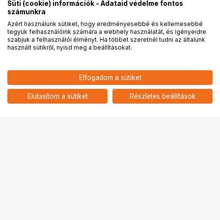
Süti (cookie) információk - Adataid védelme fontos
számunkra
Azért használunk sütiket, hogy eredményesebbé és kellemesebbé
tegyük felhasználóink számára a webhely használatát, és igényeidre
PRO
partnerségek
szabjuk a felhasználói élményt. Ha többet szeretnél tudni az általunk
használt sütikről, nyisd meg a beállításokat.
98 781
HUF
Elfogadom a sütiket
nettó: 77 781 HUF
WANDRD TRANSIT TRAVEL
BACKPACK 35L BLACK
add
Elutasítom a sütiket
Részletes beállítások
Ugrás az oldal tetejére
Segítség a vásárláshoz
Fizetési lehetőségek
Szállítással kapcsolatos részletek
Reklamáció és termékvisszaküldés