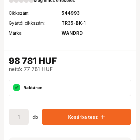
Még nincs értékelés
Cikkszám:
544993
Gyártói cikkszám:
TR35-BK-1
Márka:
WANDRD
98 781
HUF
nettó: 77 781 HUF
Raktáron
add
db
Kosárba tesz