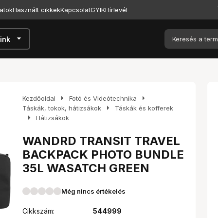
atok
Használt cikkek
Kapcsolat
GYIK
Hírlevél
arrow_drop_down
ink
arrow_right
arrow_right
Kezdőoldal
Fotó és Videótechnika
arrow_right
Táskák, tokok, hátizsákok
Táskák és kofferek
arrow_right
Hátizsákok
WANDRD TRANSIT TRAVEL
BACKPACK PHOTO BUNDLE
35L WASATCH GREEN
Még nincs értékelés
Cikkszám:
544999