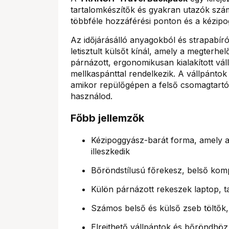
tartalomkészítők és gyakran utazók szá
többféle hozzáférési ponton és a kézipog
Az időjárásálló anyagokból és strapabí
letisztult külsőt kínál, amely a megterhe
párnázott, ergonomikusan kialakított vál
mellkaspánttal rendelkezik. A vállpántok 
amikor repülőgépen a felső csomagtartó
használod.
Főbb jellemzők
Kézipoggyász-barát forma, amely a 
illeszkedik
Bőröndstílusú főrekesz, belső kom
Külön párnázott rekeszek laptop,
Számos belső és külső zseb töltők, 
Elrejthető vállpántok és bőröndhöz