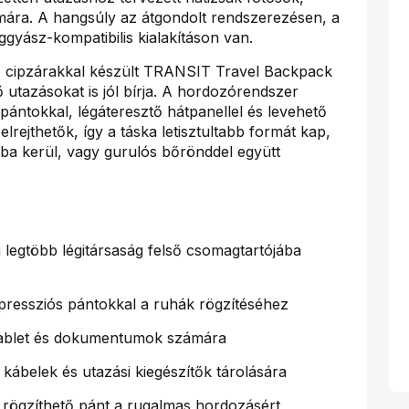
mára. A hangsúly az átgondolt rendszerezésen, a
gyász-kompatibilis kialakításon van.
ró cipzárakkal készült TRANSIT Travel Backpack
lő utazásokat is jól bírja. A hordozórendszer
lpántokkal, légáteresztő hátpanellel és levehető
elrejthetők, így a táska letisztultabb formát kap,
ba kerül, vagy gurulós bőrönddel együtt
legtöbb légitársaság felső csomagtartójába
pressziós pántokkal a ruhák rögzítéséhez
 tablet és dokumentumok számára
kábelek és utazási kiegészítők tárolására
 rögzíthető pánt a rugalmas hordozásért