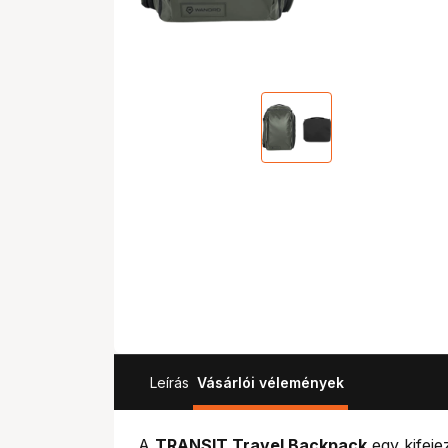
Leírás
Vásárlói vélemények
A
TRANSIT Travel Backpack
egy kifeje