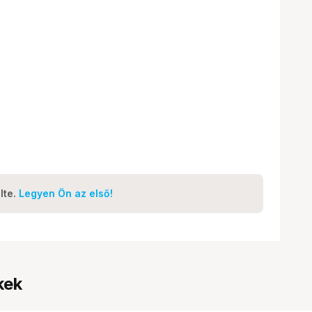
lte.
Legyen Ön az első!
kek