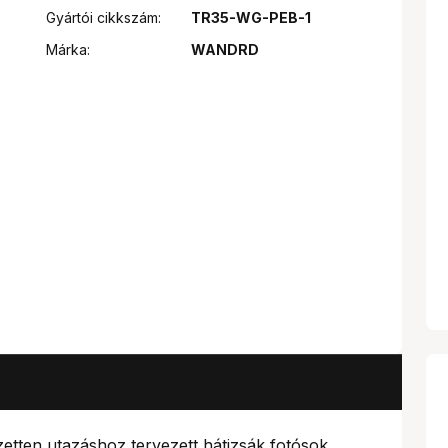
Gyártói cikkszám:
TR35-WG-PEB-1
Márka:
WANDRD
zetten utazáshoz tervezett hátizsák fotósok,