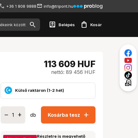
+36 1 808 9888
info@tripont.hu
account_box
shopping_bag
Belépés
Kosár
113 609
HUF
nettó: 89 456 HUF
local_post_office
Külső raktáron (1-2 hét)
add
db
Kosárba tesz
Részletre is megvehető