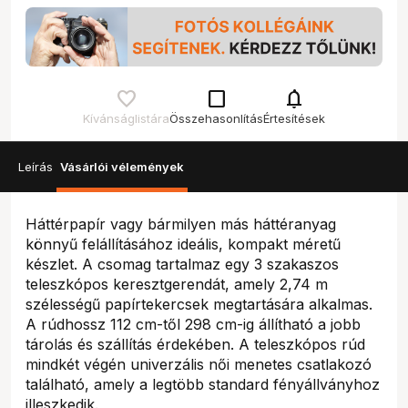
check_box_outline_blank
notifications
Kívánságlistára
Összehasonlítás
Értesítések
Leírás
Vásárlói vélemények
Háttérpapír vagy bármilyen más háttéranyag
könnyű felállításához ideális, kompakt méretű
készlet. A csomag tartalmaz egy 3 szakaszos
teleszkópos keresztgerendát, amely 2,74 m
szélességű papírtekercsek megtartására alkalmas.
A rúdhossz 112 cm-től 298 cm-ig állítható a jobb
tárolás és szállítás érdekében. A teleszkópos rúd
mindkét végén univerzális női menetes csatlakozó
található, amely a legtöbb standard fényállványhoz
illeszkedik.