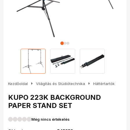
arrow_right
arrow_right
Kezdőoldal
Világítás és Stúdiótechnika
Háttértartók
KUPO 223K BACKGROUND
PAPER STAND SET
Még nincs értékelés