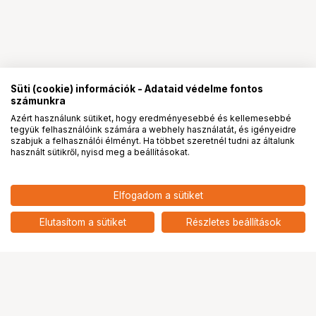
Süti (cookie) információk - Adataid védelme fontos
számunkra
Azért használunk sütiket, hogy eredményesebbé és kellemesebbé
tegyük felhasználóink számára a webhely használatát, és igényeidre
PRO
partnerségek
szabjuk a felhasználói élményt. Ha többet szeretnél tudni az általunk
használt sütikről, nyisd meg a beállításokat.
Elfogadom a sütiket
KUPO 223K BACKGROUND PAPER
106 900
HUF
STAND SET
Elutasítom a sütiket
Részletes beállítások
nettó: 84 173 HUF
Ugrás az oldal tetejére