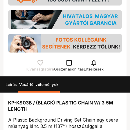
check_box_outline_blank
notifications
Kívánságlistára
Összehasonlítás
Értesítések
Leírás
Vásárlói vélemények
KP-KS03B / (BLACK) PLASTIC CHAIN W/ 3.5M
LENGTH
A Plastic Background Driving Set Chain egy csere
műanyag lánc 3.5 m (137’’) hosszúsággal a