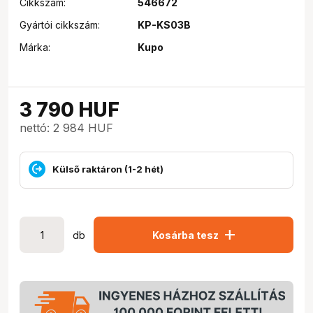
Cikkszám:
546672
Gyártói cikkszám:
KP-KS03B
Márka:
Kupo
3 790
HUF
nettó: 2 984 HUF
Külső raktáron (1-2 hét)
add
db
Kosárba tesz