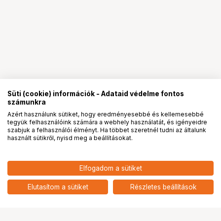
Süti (cookie) információk - Adataid védelme fontos
számunkra
Azért használunk sütiket, hogy eredményesebbé és kellemesebbé
tegyük felhasználóink számára a webhely használatát, és igényeidre
PRO
partnerségek
szabjuk a felhasználói élményt. Ha többet szeretnél tudni az általunk
használt sütikről, nyisd meg a beállításokat.
3 790
HUF
Elfogadom a sütiket
nettó: 2 984 HUF
KUPO KP-KS03B PLASTIC
CHAIN BLACK
add
Elutasítom a sütiket
Részletes beállítások
Ugrás az oldal tetejére