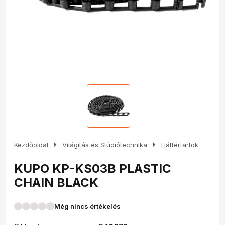
arrow_right
arrow_right
Kezdőoldal
Világítás és Stúdiótechnika
Háttértartók
KUPO KP-KS03B PLASTIC
CHAIN BLACK
Még nincs értékelés