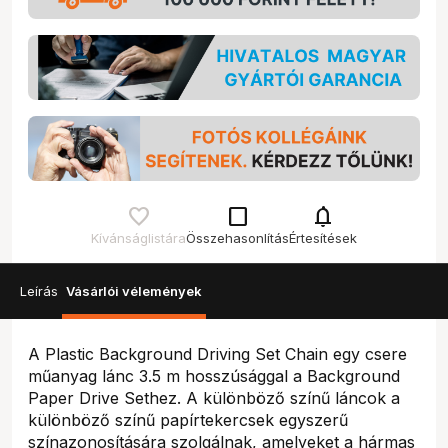
check_box_outline_blank
notifications
Kívánságlistára
Összehasonlítás
Értesítések
Leírás
Vásárlói vélemények
A Plastic Background Driving Set Chain egy csere
műanyag lánc 3.5 m hosszúsággal a Background
Paper Drive Sethez. A különböző színű láncok a
különböző színű papírtekercsek egyszerű
színazonosítására szolgálnak, amelyeket a hármas