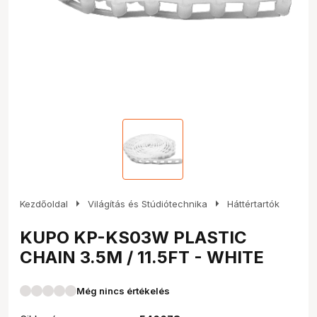
arrow_right
arrow_right
Kezdőoldal
Világítás és Stúdiótechnika
Háttértartók
KUPO KP-KS03W PLASTIC
CHAIN 3.5M / 11.5FT - WHITE
Még nincs értékelés