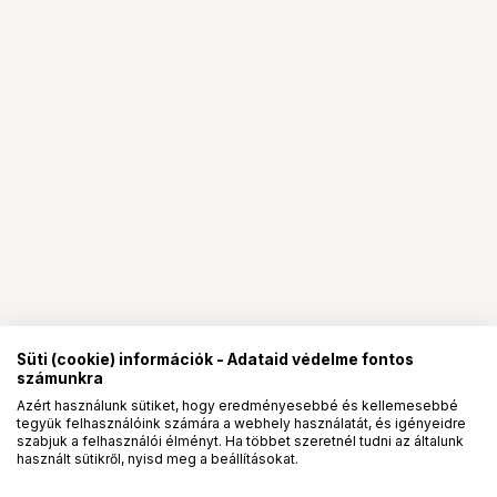
Süti (cookie) információk - Adataid védelme fontos
számunkra
Azért használunk sütiket, hogy eredményesebbé és kellemesebbé
tegyük felhasználóink számára a webhely használatát, és igényeidre
PRO
partnerségek
szabjuk a felhasználói élményt. Ha többet szeretnél tudni az általunk
használt sütikről, nyisd meg a beállításokat.