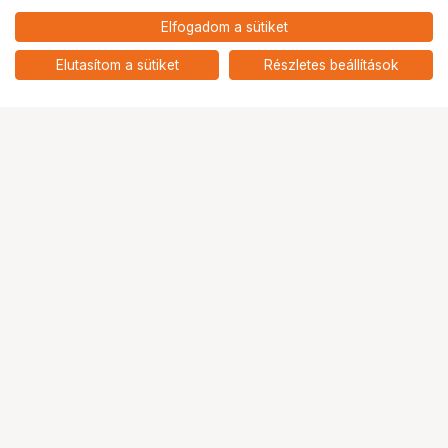
3 890
HUF
Elfogadom a sütiket
nettó: 3 063 HUF
KUPO KP-KS03W PLASTIC
CHAIN 3.5M / 11.5FT - WHITE
add
Elutasítom a sütiket
Részletes beállítások
Ugrás az oldal tetejére
Segítség a vásárláshoz
Fizetési lehetőségek
Szállítással kapcsolatos részletek
Reklamáció és termékvisszaküldés
Fogyasztói elállás
Adattörlő kódok
Cofidis Express áruhitel
Lízing lehetőségek