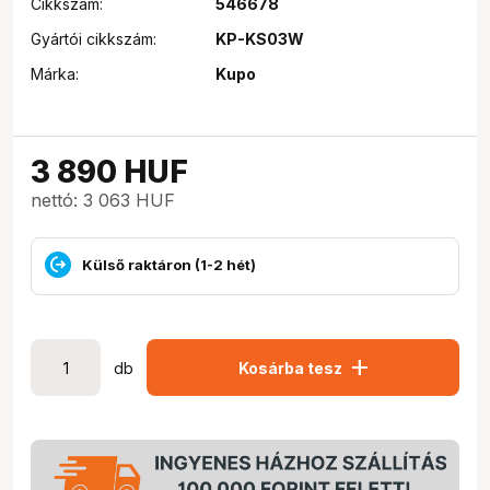
Cikkszám:
546678
Gyártói cikkszám:
KP-KS03W
Márka:
Kupo
3 890
HUF
nettó: 3 063 HUF
Külső raktáron (1-2 hét)
add
db
Kosárba tesz